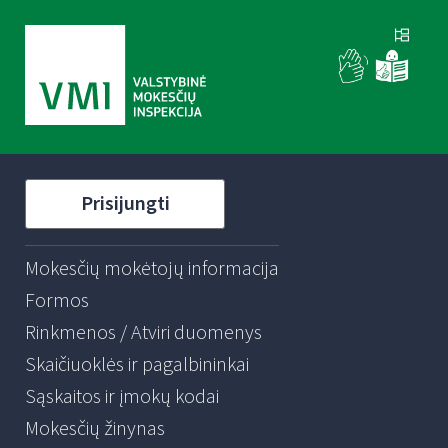
Prisijungti
Mokesčių mokėtojų informacija
Formos
Rinkmenos / Atviri duomenys
Skaičiuoklės ir pagalbininkai
Sąskaitos ir įmokų kodai
Mokesčių žinynas