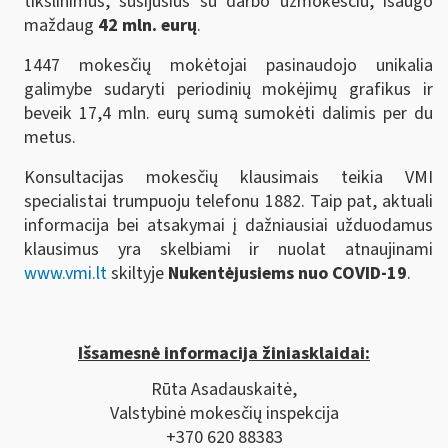
tikslinimus, susijusius su darbo užmokesčiu, išaugo
maždaug
42 mln. eurų
.
1447 mokesčių mokėtojai pasinaudojo unikalia
galimybe sudaryti periodinių mokėjimų grafikus ir
beveik 17,4 mln. eurų sumą sumokėti dalimis per du
metus.
Konsultacijas mokesčių klausimais teikia VMI
specialistai trumpuoju telefonu 1882. Taip pat, aktuali
informacija bei atsakymai į dažniausiai užduodamus
klausimus yra skelbiami ir nuolat atnaujinami
www.vmi.lt
skiltyje
Nukentėjusiems nuo COVID-19
.
Išsamesnė informacija žiniasklaidai:
Rūta Asadauskaitė,
Valstybinė mokesčių inspekcija
+370 620 88383