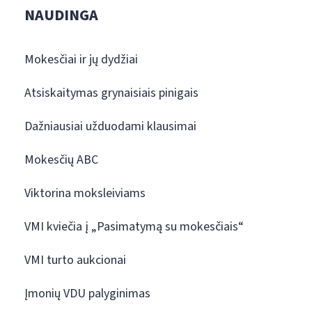
NAUDINGA
Mokesčiai ir jų dydžiai
Atsiskaitymas grynaisiais pinigais
Dažniausiai užduodami klausimai
Mokesčių ABC
Viktorina moksleiviams
VMI kviečia į „Pasimatymą su mokesčiais“
VMI turto aukcionai
Įmonių VDU palyginimas