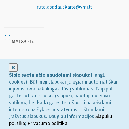
ruta.asadauskaite@vmi.lt
[1]
MAĮ 88 str.
Uždaryti
Šioje svetainėje naudojami slapukai
(angl.
cookies). Būtinieji slapukai įdiegiami automatiškai
ir jiems nėra reikalingas Jūsų sutikimas. Taip pat
galite sutikti ir su kitų slapukų naudojimu. Savo
sutikimą bet kada galėsite atšaukti pakeisdami
interneto naršyklės nustatymus ir ištrindami
įrašytus slapukus. Daugiau informacijos
Slapukų
politika
;
Privatumo politika.