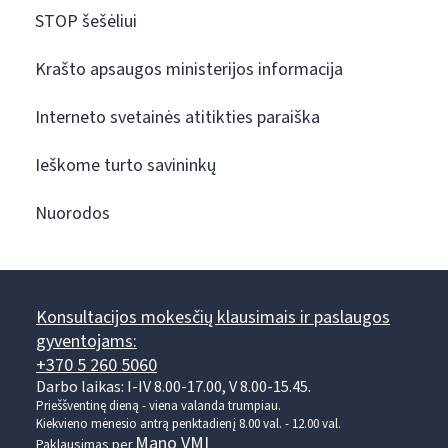
STOP šešėliui
Krašto apsaugos ministerijos informacija
Interneto svetainės atitikties paraiška
Ieškome turto savininkų
Nuorodos
Konsultacijos mokesčių klausimais ir paslaugos
gyventojams:
+370 5 260 5060
Darbo laikas: I-IV 8.00-17.00, V 8.00-15.45.
Prieššventinę dieną - viena valanda trumpiau.
Kiekvieno mėnesio antrą penktadienį 8.00 val. - 12.00 val.
Mano VMI
Paklausimas per