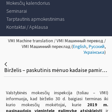
Mokesčių kalendorius
Seminarai
Tarptautinis apmokestinimas
Kontaktai / Apklausa
VMI Machine translation / VMI Машинный перевод /
VMI Машинний переклад (
English
,
Русский
,
Українська
)
Birželis – paskutinis mėnuo kadaise pamirštiems mokesčiams be delspinigių sumokėti
Valstybinės mokesčių inspekcija (toliau – VMI)
informuoja, kad birželio 30 d. baigiasi terminas iki
kurio mokesčių mokėtojai, kurie
2019 m.
pasinaudojo vienintele galimybe atsiskleisti
ir