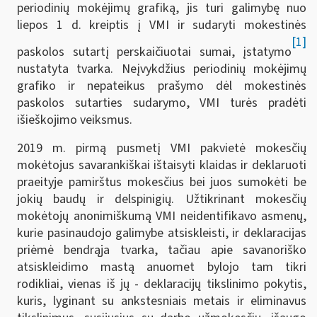
periodinių mokėjimų grafiką, jis turi galimybę nuo
liepos 1 d. kreiptis į VMI ir sudaryti mokestinės
[1]
paskolos sutartį perskaičiuotai sumai, įstatymo
nustatyta tvarka. Neįvykdžius periodinių mokėjimų
grafiko ir nepateikus prašymo dėl mokestinės
paskolos sutarties sudarymo, VMI turės pradėti
išieškojimo veiksmus.
2019 m. pirmą pusmetį VMI pakvietė mokesčių
mokėtojus savarankiškai ištaisyti klaidas ir deklaruoti
praeityje pamirštus mokesčius bei juos sumokėti be
jokių baudų ir delspinigių. Užtikrinant mokesčių
mokėtojų anonimiškumą VMI neidentifikavo asmenų,
kurie pasinaudojo galimybe atsiskleisti, ir deklaracijas
priėmė bendrąja tvarka, tačiau apie savanoriško
atsiskleidimo mastą anuomet bylojo tam tikri
rodikliai, vienas iš jų - deklaracijų tikslinimo pokytis,
kuris, lyginant su ankstesniais metais ir eliminavus