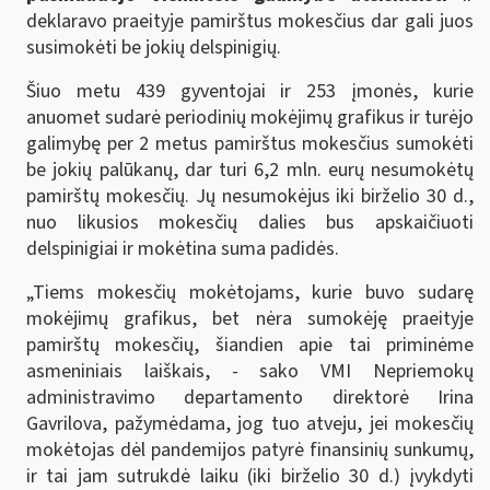
deklaravo praeityje pamirštus mokesčius dar gali juos
susimokėti be jokių delspinigių.
Šiuo metu 439 gyventojai ir 253 įmonės, kurie
anuomet sudarė periodinių mokėjimų grafikus ir turėjo
galimybę per 2 metus pamirštus mokesčius sumokėti
be jokių palūkanų, dar turi 6,2 mln. eurų nesumokėtų
pamirštų mokesčių. Jų nesumokėjus iki birželio 30 d.,
nuo likusios mokesčių dalies bus apskaičiuoti
delspinigiai ir mokėtina suma padidės.
„Tiems mokesčių mokėtojams, kurie buvo sudarę
mokėjimų grafikus, bet nėra sumokėję praeityje
pamirštų mokesčių, šiandien apie tai priminėme
asmeniniais laiškais, - sako VMI Nepriemokų
administravimo departamento direktorė Irina
Gavrilova, pažymėdama, jog tuo atveju, jei mokesčių
mokėtojas dėl pandemijos patyrė finansinių sunkumų,
ir tai jam sutrukdė laiku (iki birželio 30 d.) įvykdyti