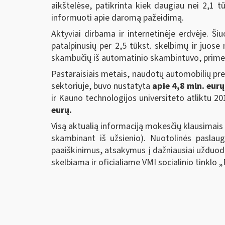
aikštelėse, patikrinta kiek daugiau nei 2,1 
informuoti apie daromą pažeidimą.
Aktyviai dirbama ir internetinėje erdvėje. Š
patalpinusių per 2,5 tūkst. skelbimų ir juo
skambučių iš automatinio skambintuvo, primen
Pastaraisiais metais, naudotų automobilių pre
sektoriuje, buvo nustatyta
apie 4,8 mln. eur
ir Kauno technologijos universiteto atliktu 
eurų.
Visą aktualią informaciją mokesčių klausimai
skambinant iš užsienio). Nuotolinės pasla
paaiškinimus, atsakymus į dažniausiai užduod
skelbiama ir oficialiame VMI socialinio tinklo