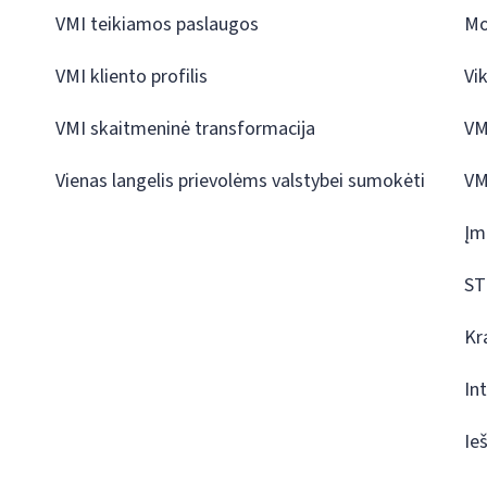
VMI teikiamos paslaugos
Mo
VMI kliento profilis
Vi
VMI skaitmeninė transformacija
VM
Vienas langelis prievolėms valstybei sumokėti
VM
Įm
ST
Kr
In
Ie