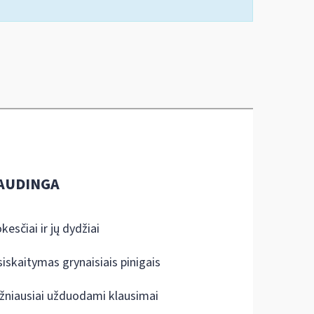
AUDINGA
kesčiai ir jų dydžiai
siskaitymas grynaisiais pinigais
žniausiai užduodami klausimai