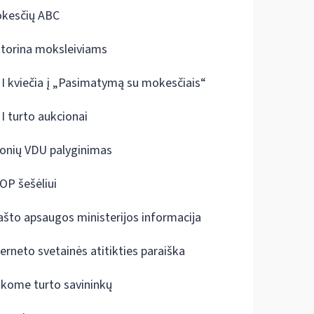
kesčių ABC
ktorina moksleiviams
I kviečia į „Pasimatymą su mokesčiais“
I turto aukcionai
onių VDU palyginimas
OP šešėliui
ašto apsaugos ministerijos informacija
terneto svetainės atitikties paraiška
škome turto savininkų