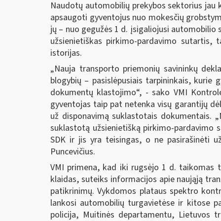
Naudotų automobilių prekybos sektorius jau kel
apsaugoti gyventojus nuo mokesčių grobstymu 
jų – nuo gegužės 1 d. įsigaliojusi automobilio
užsienietiškas pirkimo-pardavimo sutartis, 
istorijas.
„Nauja transporto priemonių savininkų dekla
blogybių – pasislėpusiais tarpininkais, kurie 
dokumentų klastojimo“, - sako VMI Kontrolė
gyventojas taip pat netenka visų garantijų dėl
už disponavimą suklastotais dokumentais. „N
suklastotą užsienietišką pirkimo-pardavimo su
SDK ir jis yra teisingas, o ne pasirašinėti u
Puncevičius.
VMI primena, kad iki rugsėjo 1 d. taikomas tol
klaidas, suteiks informacijos apie naująją tra
patikrinimų. Vykdomos plataus spektro kontr
lankosi automobilių turgavietėse ir kitose p
policija, Muitinės departamentu, Lietuvos t