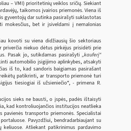
u – VMI) prioritetinių veiklos sričių. Siekiant
davėjų, taikomos įvairios priemonės. Viena iš
is gyventojų dar sutinka pasirašyti suklastotas
ti mokesčius, bet ir įsiveldami į nemalonias
au kovoti su viena didžiausių šio sektoriaus
 priverčia niekuo dėtus pirkėjus prisidėti prie
us. Pasak jo, sutikdamas pasirašyti
„kauferį“
inti automobilio įsigijimo aplinkybes, atsakyti
ias iš to, kad sandoris baigiamas pasirašant
eikėtų patikrinti, ar transporto priemonė turi
gijus tiesiogiai iš užsieniečio“, - primena R.
cijos sieks ne bausti, o įspės, padės ištaisyti
a, kad kontroliuojančios institucijos neatlieka
 pavienės transporto priemonės. Specialistai
 portaluose. Pavyzdžiui, bendradarbiaujant su
ų keliuose. Atliekant patikrinimus pardavimo