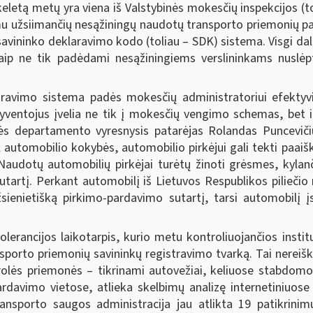
etą metų yra viena iš Valstybinės mokesčių inspekcijos (tolia
užsiimančių nesąžiningų naudotų transporto priemonių par
 savininko deklaravimo kodo (toliau – SDK) sistema. Visgi dal
taip ne tik padėdami nesąžiningiems verslininkams nuslėp
ravimo sistema padės mokesčių administratoriui efektyvi
gyventojus įvelia ne tik į mokesčių vengimo schemas, bet ir
s departamento vyresnysis patarėjas Rolandas Punceviči
 automobilio kokybės, automobilio pirkėjui gali tekti paaišk
audotų automobilių pirkėjai turėtų žinoti grėsmes, kylanč
tartį. Perkant automobilį iš Lietuvos Respublikos piliečio r
žsienietišką pirkimo-pardavimo sutartį, tarsi automobilį įsi
erancijos laikotarpis, kurio metu kontroliuojančios institu
nsporto priemonių savininkų registravimo tvarką. Tai nereiški
olės priemonės – tikrinami autovežiai, keliuose stabdomos
ardavimo vietose, atlieka skelbimų analizę internetiniuose
ransporto saugos administracija jau atlikta 19 patikrinim