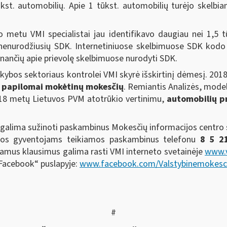
tūkst. automobilių. Apie 1 tūkst. automobilių turėjo skelb
iuo metu VMI specialistai jau identifikavo daugiau nei 1,5 
se nenurodžiusių SDK. Internetiniuose skelbimuose SDK ko
ančių apie prievolę skelbimuose nurodyti SDK.
kybos sektoriaus kontrolei VMI skyrė išskirtinį dėmesį. 201
ų papilomai mokėtinų mokesčių
. Remiantis Analizės, mode
2018 metų Lietuvos PVM atotrūkio vertinimu,
automobilių pr
s galima sužinoti paskambinus Mokesčių informacijos centro
ugos gyventojams teikiamos paskambinus telefonu
8 5 2
amus klausimus galima rasti VMI interneto svetainėje
www.v
 „Facebook“ puslapyje:
www.facebook.com/Valstybinemokesci
#