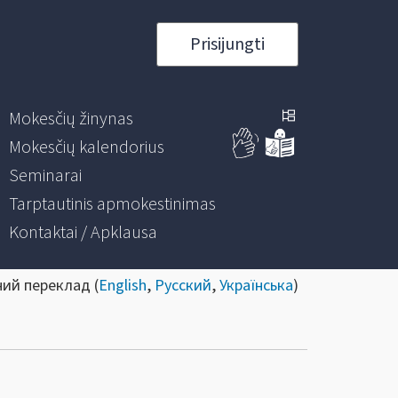
Prisijungti
Mokesčių žinynas
Mokesčių kalendorius
Seminarai
Tarptautinis apmokestinimas
Kontaktai / Apklausa
ний переклад (
English
,
Русский
,
Українська
)