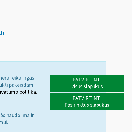
lt
 nėra reikalingas
PATVIRTINTI
aukti pakeisdami
Visus slapukus
ivatumo politika.
PATVIRTINTI
Pasirinktus slapukus
nės naudojimą ir
mui.