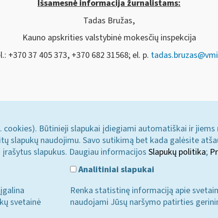
Išsamesnė informacija žurnalistams:
Tadas Bružas,
Kauno apskrities valstybinė mokesčių inspekcija
l.: +370 37 405 373, +370 682 31568; el. p.
tadas.bruzas@vmi.
. cookies). Būtinieji slapukai įdiegiami automatiškai ir jiems
u kitų slapukų naudojimu. Savo sutikimą bet kada galėsite atš
i įrašytus slapukus. Daugiau informacijos
Slapukų politika
;
Pr
Analitiniai slapukai
įgalina
Renka statistinę informaciją apie svetai
ukų svetainė
naudojami Jūsų naršymo patirties gerini