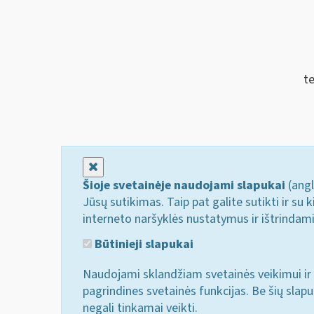
te
Uždaryti
Šioje svetainėje naudojami slapukai
(angl
Jūsų sutikimas. Taip pat galite sutikti ir s
interneto naršyklės nustatymus ir ištrindam
Būtinieji slapukai
Naudojami sklandžiam svetainės veikimui ir 
pagrindines svetainės funkcijas. Be šių slap
negali tinkamai veikti.