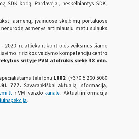
iamą SDK kodą. Pardavėjai, neskelbiantys SDK,
tūkst. asmenų, įvairiuose skelbimų portaluose
do nenurodę asmenys artimiausiu metu sulauks
8 - 2020 m. atliekant kontrolės veiksmus šiame
liavimo ir rizikos valdymo kompetencijų centro
ekybos srityje PVM atotrūkis siekė 38 mln.
 specialistams telefonu
1882
(+370 5 260 5060
191 777.
Savarankiškai aktualią informaciją,
mi.lt
ir VMI vaizdo
kanale
.
Aktuali informacija
uinspekcija
.