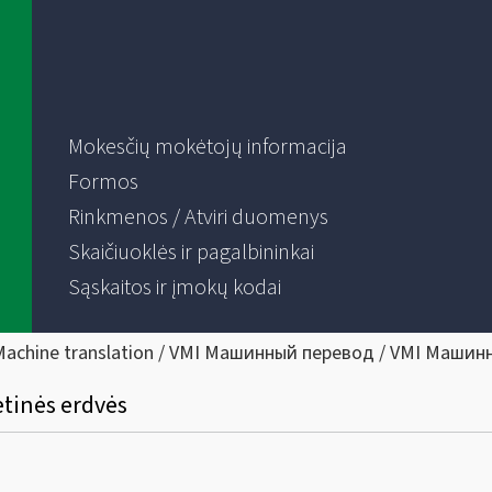
Mokesčių mokėtojų informacija
Formos
Rinkmenos / Atviri duomenys
Skaičiuoklės ir pagalbininkai
Sąskaitos ir įmokų kodai
Machine translation / VMI Машинный перевод / VMI Машин
etinės erdvės