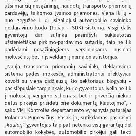
užsiimančių nesąžiningų naudotų transporto priemonių
pardavėjų, taikomos įvairios priemonės. Viena iš jų –
nuo gegužės 1 d. įsigaliojusi automobilio savininko
deklaravimo kodo (toliau – SDK) sistema. Visgi dalis
gyventojų dar sutinka pasirašyti suklastotas
užsienietiškas pirkimo-pardavimo sutartis, taip ne tik
padėdami nesąžiningiems verslininkams nuslėpti
mokesčius, bet ir įsiveldami į nemalonias istorijas.
„Nauja transporto priemonių savininkų deklaravimo
sistema padės mokesčių administratoriui efektyviau
kovoti su viena didžiausių šio sektoriaus blogybių –
pasislėpusiais tarpininkais, kurie gyventojus įvelia ne tik
į mokesčių vengimo schemas, bet ir priverčia niekuo
dėtus pirkėjus prisidėti prie dokumentų klastojimo“, -
sako VMI Kontrolės departamento vyresnysis patarėjas
Rolandas Puncevičius. Pasak jo, sutikdamas pasirašyti
„kauferį“
gyventojas taip pat netenka visų garantijų dėl
automobilio kokybės, automobilio pirkėjui gali tekti