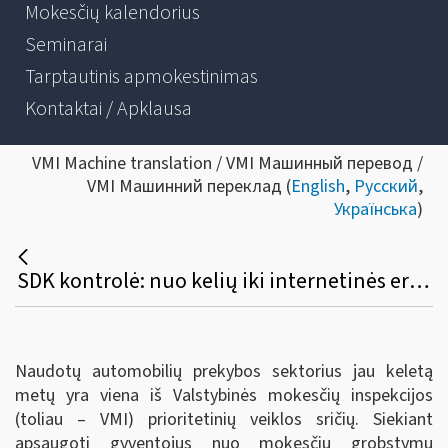
Mokesčių kalendorius
Seminarai
Tarptautinis apmokestinimas
Kontaktai / Apklausa
VMI Machine translation / VMI Машинный перевод /
VMI Машинний переклад (
English
,
Русский
,
Українська
)
SDK kontrolė: nuo kelių iki internetinės erdvės
Naudotų automobilių prekybos sektorius jau keletą
metų yra viena iš Valstybinės mokesčių inspekcijos
(toliau – VMI) prioritetinių veiklos sričių. Siekiant
apsaugoti gyventojus nuo mokesčių grobstymu