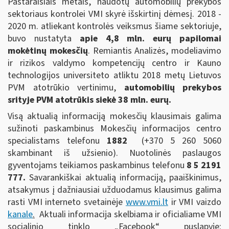
Pastaraisiais metais, naudotų automobilių prekybos
sektoriaus kontrolei VMI skyrė išskirtinį dėmesį. 2018 -
2020 m. atliekant kontrolės veiksmus šiame sektoriuje,
buvo nustatyta
apie 4,8 mln. eurų papilomai
mokėtinų mokesčių
. Remiantis Analizės, modeliavimo
ir rizikos valdymo kompetencijų centro ir Kauno
technologijos universiteto atliktu 2018 metų Lietuvos
PVM atotrūkio vertinimu,
automobilių prekybos
srityje PVM atotrūkis siekė 38 mln. eurų.
Visą aktualią informaciją mokesčių klausimais galima
sužinoti paskambinus Mokesčių informacijos centro
specialistams telefonu
1882
(+370 5 260 5060
skambinant iš užsienio). Nuotolinės paslaugos
gyventojams teikiamos paskambinus telefonu
8 5 2191
777.
Savarankiškai aktualią informaciją, paaiškinimus,
atsakymus į dažniausiai užduodamus klausimus galima
rasti VMI interneto svetainėje
www.vmi.lt
ir VMI vaizdo
kanale
.
Aktuali informacija skelbiama ir oficialiame VMI
socialinio tinklo „Facebook“ puslapyje: