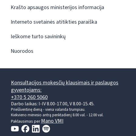
Krašto apsaugos ministerijos informacija
Interneto svetainės atitikties paraiška
Ieškome turto savininkų
Nuorodos
Konsultacijos mokesčių klausimais ir paslaugos
gyventojams:
+370 5 260 5060
Darbo laikas: I-IV 8.00-17.00, V 8.00-15.45.
Prieššventinę dieną - viena valanda trumpiau.
Kiekvieno mėnesio antrą penktadienį 8.00 val. - 12.00 val.
Mano VMI
Paklausimas per