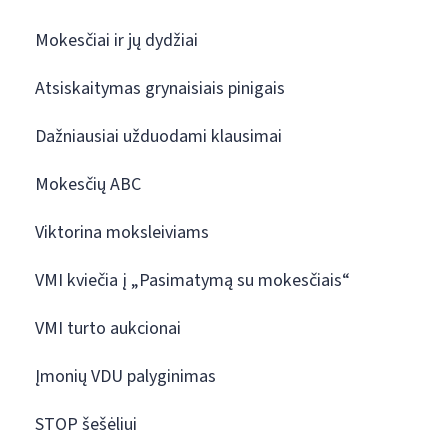
Mokesčiai ir jų dydžiai
Atsiskaitymas grynaisiais pinigais
Dažniausiai užduodami klausimai
Mokesčių ABC
Viktorina moksleiviams
VMI kviečia į „Pasimatymą su mokesčiais“
VMI turto aukcionai
Įmonių VDU palyginimas
STOP šešėliui