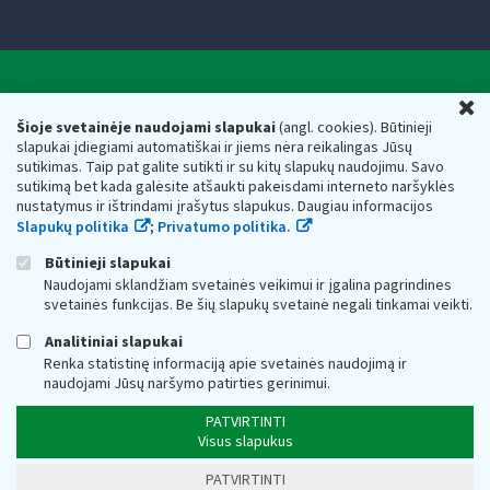
Valstybinė mokesčių inspekcija prie Lietuvos
U
Respublikos finansų ministerijos
Šioje svetainėje naudojami slapukai
(angl. cookies). Būtinieji
slapukai įdiegiami automatiškai ir jiems nėra reikalingas Jūsų
Biudžetinė įstaiga. Juridinio asmens kodas — 188659752,
sutikimas. Taip pat galite sutikti ir su kitų slapukų naudojimu. Savo
adresas: Vasario 16-osios g. 14, 01107 Vilnius, Lietuva, el.paštas:
sutikimą bet kada galėsite atšaukti pakeisdami interneto naršyklės
vmi@vmi.lt
, E. pristatymo dėžutės adresas 188659752
nustatymus ir ištrindami įrašytus slapukus. Daugiau informacijos
Duomenys apie Valstybinę mokesčių inspekciją prie Lietuvos
Slapukų politika
;
Privatumo politika.
Respublikos finansų ministerijos kaupiami ir saugomi Juridinių
asmenų registre
Būtinieji slapukai
Naudojami sklandžiam svetainės veikimui ir įgalina pagrindines
svetainės funkcijas. Be šių slapukų svetainė negali tinkamai veikti.
Analitiniai slapukai
Renka statistinę informaciją apie svetainės naudojimą ir
naudojami Jūsų naršymo patirties gerinimui.
PATVIRTINTI
Visus slapukus
PATVIRTINTI