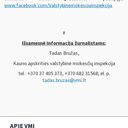
www.facebook.com/Valstybinemokesciuinspekcija
.
#
Išsamesnė informacija žurnalistams:
Tadas Bružas,
Kauno apskrities valstybinė mokesčių inspekcija
tel.: +370 37 405 373, +370 682 31568; el. p.
tadas.bruzas@vmi.lt
APIE VMI