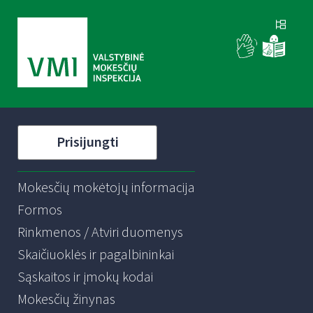
Prisijungti
Mokesčių mokėtojų informacija
Formos
Rinkmenos / Atviri duomenys
Skaičiuoklės ir pagalbininkai
Sąskaitos ir įmokų kodai
Mokesčių žinynas