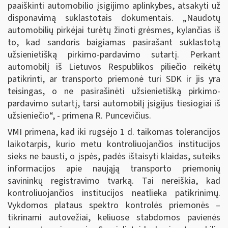
paaiškinti automobilio įsigijimo aplinkybes, atsakyti už
disponavimą suklastotais dokumentais. „Naudotų
automobilių pirkėjai turėtų žinoti grėsmes, kylančias iš
to, kad sandoris baigiamas pasirašant suklastotą
užsienietišką pirkimo-pardavimo sutartį. Perkant
automobilį iš Lietuvos Respublikos piliečio reikėtų
patikrinti, ar transporto priemonė turi SDK ir jis yra
teisingas, o ne pasirašinėti užsienietišką pirkimo-
pardavimo sutartį, tarsi automobilį įsigijus tiesiogiai iš
užsieniečio“, - primena R. Puncevičius.
VMI primena, kad iki rugsėjo 1 d. taikomas tolerancijos
laikotarpis, kurio metu kontroliuojančios institucijos
sieks ne bausti, o įspės, padės ištaisyti klaidas, suteiks
informacijos apie naująją transporto priemonių
savininkų registravimo tvarką. Tai nereiškia, kad
kontroliuojančios institucijos neatlieka patikrinimų.
Vykdomos plataus spektro kontrolės priemonės –
tikrinami autovežiai, keliuose stabdomos pavienės