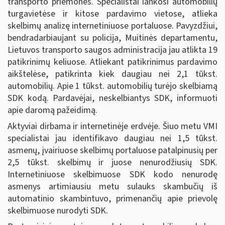
transporto priemonės. Specialistai lankosi automobilių
turgavietėse ir kitose pardavimo vietose, atlieka
skelbimų analizę internetiniuose portaluose. Pavyzdžiui,
bendradarbiaujant su policija, Muitinės departamentu,
Lietuvos transporto saugos administracija jau atlikta 19
patikrinimų keliuose. Atliekant patikrinimus pardavimo
aikštelėse, patikrinta kiek daugiau nei 2,1 tūkst.
automobilių. Apie 1 tūkst. automobilių turėjo skelbiamą
SDK kodą. Pardavėjai, neskelbiantys SDK, informuoti
apie daromą pažeidimą.
Aktyviai dirbama ir internetinėje erdvėje. Šiuo metu VMI
specialistai jau identifikavo daugiau nei 1,5 tūkst.
asmenų, įvairiuose skelbimų portaluose patalpinusių per
2,5 tūkst. skelbimų ir juose nenurodžiusių SDK.
Internetiniuose skelbimuose SDK kodo nenurodę
asmenys artimiausiu metu sulauks skambučių iš
automatinio skambintuvo, primenančių apie prievolę
skelbimuose nurodyti SDK.