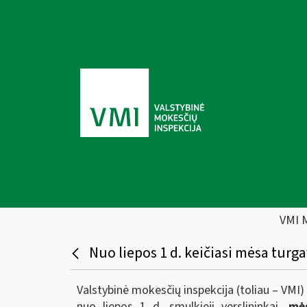
VMI 
Nuo liepos 1 d. keičiasi mėsa turg
Valstybinė mokesčių inspekcija (toliau – VMI
nuo liepos 1 d. smulkieji verslininkai,
mės