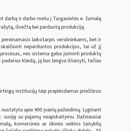
ant darbą ir darbo metu į Turgavietės e. žurnalą
rašytą, išvežtą bei parduotą produkciją.
 pereinamasis laikotarpis verslininkams, bet ir
kaičiuoti neparduotos produkcijos, tai už jį
ą procesas, nes sistema geba įsiminti produktų
 padarius klaidą, ją bus lengva ištaisyti, tačiau
rtingų institucijų taip praplėsdamas priežiūros
nustatyta apie 400 įvairių pažeidimų. Lyginant
c. susiję su pajamų neapskaitymu. Dažniausiai
nalą, komercinės ar ūkinės veiklos taisyklių
og šešėlio paplitimo pokytis išlieka didelis - 53