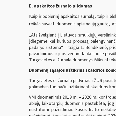
E. apskaitos žurnalo pildymas
Kaip ir popierinį apskaitos žurnalą, taip ir e
reikės suvesti duomenis apie naują gautą, at
„Atsižvelgiant į Lietuvos smulkiųjų verslinin
įdiegėme kai kuriuos procesą palengvinanči
padarys sistema“ – teigia L. Bendikienė, pr
pavadinimus ir juos vedant laukeliuose pasiūly
Turgavietės e. žurnale duomenys išliks atsek
Duomenų sąsajos užtikrins skaidrios konk
Turgavietės e. žurnalo pildymas i.ŽUR posiste
galimybes tuo pačiu užtikrinant skaidrios ko
VMI duomenimis 2019 m. – 2020 m. kontrolės 
abiejų laikotarpių duomenis pastebėta, jog
nustatomi pažeidimai: kasos kvito neišdavi
pažeidimai, į apskaitą neįtraukti pinigai. 202