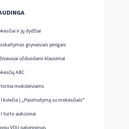
AUDINGA
kesčiai ir jų dydžiai
siskaitymas grynaisiais pinigais
žniausiai užduodami klausimai
kesčių ABC
ktorina moksleiviams
I kviečia į „Pasimatymą su mokesčiais“
I turto aukcionai
onių VDU palyginimas