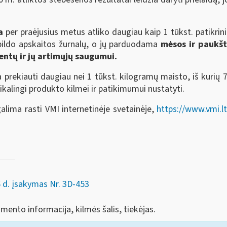
a
per praėjusius metus atliko daugiau kaip 1 tūkst. patikrini
nepildo apskaitos žurnalų, o jų parduodama
mėsos ir paukšt
ientų ir jų artimųjų saugumui.
a prekiauti daugiau nei 1 tūkst. kilogramų maisto, iš kurių 
kalingi produkto kilmei ir patikimumui nustatyti.
lima rasti VMI internetinėje svetainėje,
https://www.vmi.lt
6 d. įsakymas Nr. 3D-453
ento informacija, kilmės šalis, tiekėjas.