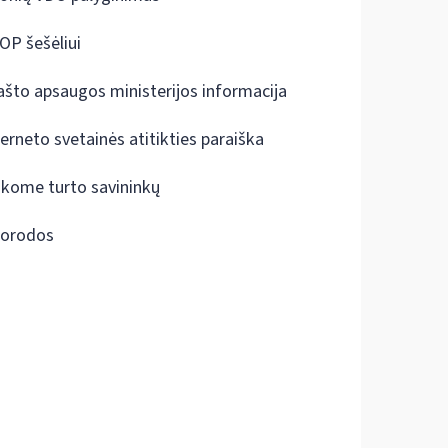
OP šešėliui
ašto apsaugos ministerijos informacija
terneto svetainės atitikties paraiška
škome turto savininkų
orodos