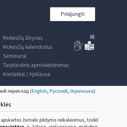
Prisijungti
Mokesčių žinynas
Mokesčių kalendorius
Seminarai
Tarptautinis apmokestinimas
Kontaktai / Apklausa
ний переклад (
English
,
Русский
,
Українська
)
yklės
 apskaitos žurnalo pildymo reikalavimus, todėl
rgavietėse
ir kitose viešuosiuose prekybos