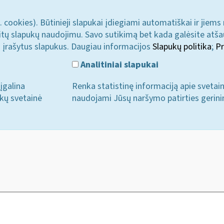
. cookies). Būtinieji slapukai įdiegiami automatiškai ir jiems
u kitų slapukų naudojimu. Savo sutikimą bet kada galėsite atš
i įrašytus slapukus. Daugiau informacijos
Slapukų politika
;
Pr
Analitiniai slapukai
įgalina
Renka statistinę informaciją apie svetai
ukų svetainė
naudojami Jūsų naršymo patirties gerini