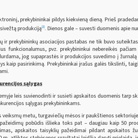
lektroninį, prekybininkai pildys kiekvieną dieną. Prieš praded
sivežtą produkciją
. Dienos gale – suvesti duomenis apie nu
[2]
kų ir prekybininkų asociacijos pastabas ne tik buvo suteiktas
us funkcionalumus, pvz. prekybininkui nebereikės pačiam s
idurdama, jog supaprastės ir produkcijos suvedimo į žurnal
s kaip pasirinkimą. Prekybininkai įrašus galės tikslinti, taigi
ami.
urencijos sąlygas
myje leis suvienodinti ir susieti apskaitos duomenis tarp ski
nkurencijos sąlygas prekybininkams.
veiksmų metu, turgaviečių mėsos ir paukštienos sektoriuje 
 pažeidimų pobūdis išlieka toks pat – daugiau kaip 50 pro
mas, apskaitos taisyklių pažeidimai pildant apskaitos žur
0 m. atliktos stebėsenos rezultatai leidžia daryti prielaidą, j