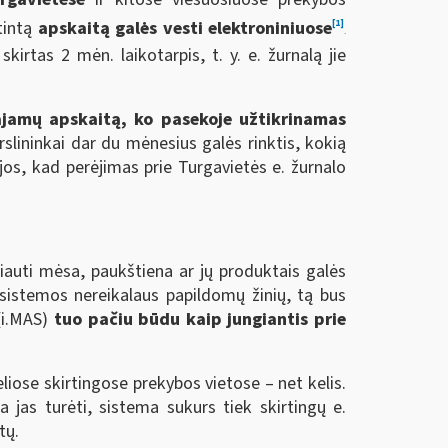
tintą
apskaitą galės vesti elektroniniuose
[1]
.
rtas 2 mėn. laikotarpis, t. y. e. žurnalą jie
jamų apskaitą, ko pasekoje užtikrinamas
slininkai dar du mėnesius galės rinktis, kokią
jos, kad perėjimas prie Turgavietės e. žurnalo
ekiauti mėsa, paukštiena ar jų produktais galės
e sistemos nereikalaus papildomų žinių, tą bus
(i.MAS)
tuo pačiu būdu kaip jungiantis prie
keliose skirtingose prekybos vietose – net kelis.
 jas turėti, sistema sukurs tiek skirtingų e.
tų.