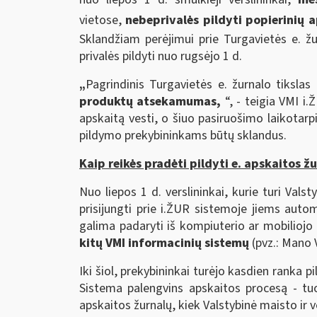
vietose,
nebeprivalės pildyti popierinių 
Sklandžiam perėjimui prie Turgavietės e. žu
privalės pildyti nuo rugsėjo 1 d.
„
Pagrindinis Turgavietės e. žurnalo tikslas 
produktų atsekamumas,
“, - teigia VMI i
apskaitą vesti, o šiuo pasiruošimo laikotarp
pildymo prekybininkams būtų sklandus.
Kaip reikės pradėti pildyti e. apskaitos ž
Nuo liepos 1 d. verslininkai, kurie turi Val
prisijungti prie i.ŽUR sistemoje jiems auto
galima padaryti iš kompiuterio ar mobilioj
kitų VMI informacinių sistemų
(pvz.: Mano V
Iki šiol, prekybininkai turėjo kasdien ranka p
Sistema palengvins apskaitos procesą - tuo 
apskaitos žurnalų, kiek Valstybinė maisto ir 