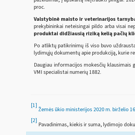
proc.
Valstybinė maisto ir veterinarijos tarnyb
prekybininkai neteisingai pildo arba visai 
produktai didžiausią riziką kelią pačių kl
Po atliktų patikrinimų iš viso buvo uždraust
lydimųjų dokumentų apie produkciją, kurie rei
Daugiau informacijos mokesčių klausimais ga
VMI specialistai numerių 1882.
[1]
Žemės ūkio ministerijos 2020 m. birželio 1
[2]
Pavadinimas, kiekis ir suma, lydimojo dokum