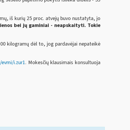
mų, iš kurių 25 proc. atvejų buvo nustatyta, jo
ienos bei jų gaminiai -
neapskaityti. Tokie
700 kilogramų dėl to, jog pardavėjai nepateikė
/evmi/i.zur1
. Mokesčių klausimais konsultuoja