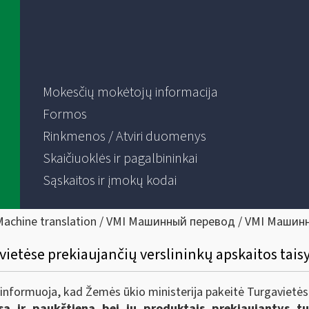
Mokesčių mokėtojų informacija
Formos
Rinkmenos / Atviri duomenys
Skaičiuoklės ir pagalbininkai
Sąskaitos ir įmokų kodai
Machine translation / VMI Машинный перевод / VMI Машин
avietėse prekiaujančių verslininkų apskaitos tais
) informuoja, kad Žemės ūkio ministerija pakeitė Turgavietės
a ir paukštiena bei jų produktais
prekiaujantys tu