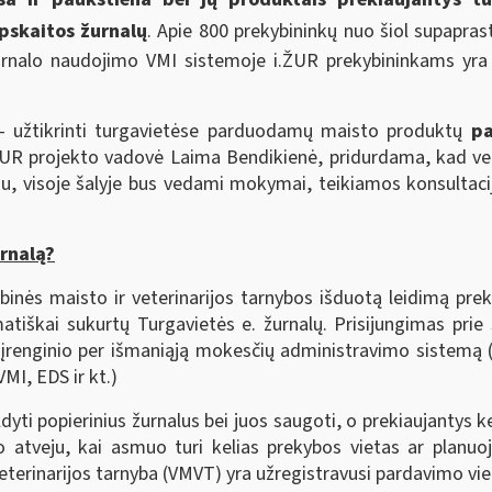
apskaitos žurnalų
. Apie 800 prekybininkų nuo šiol supapras
rnalo naudojimo VMI sistemoje i.ŽUR prekybininkams yra ski
-
užtikrinti turgavietėse parduodamų maisto produktų
pa
.ŽUR projekto vadovė Laima Bendikienė, pridurdama, kad ver
iu, visoje šalyje bus vedami mokymai, teikiamos konsultaci
urnalą?
stybinės maisto ir veterinarijos tarnybos išduotą leidimą pr
matiškai sukurtų Turgavietės e. žurnalų. Prisijungimas pri
o įrenginio per išmaniąją mokesčių administravimo sistemą 
MI, EDS ir kt.)
ildyti popierinius žurnalus bei juos saugoti, o prekiaujantys 
atveju, kai asmuo turi kelias prekybos vietas ar planuoja
veterinarijos tarnyba (VMVT) yra užregistravusi pardavimo vie