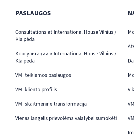
PASLAUGOS
N
Consultations at International House Vilnius /
Mo
Klaipėda
At
Консультации в International House Vilnius /
Klaipėda
Da
VMI teikiamos paslaugos
Mo
VMI kliento profilis
Vi
VMI skaitmeninė transformacija
VM
Vienas langelis prievolėms valstybei sumokėti
VM
Įm