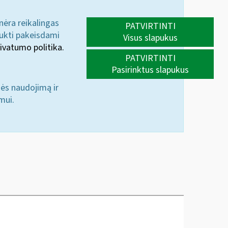
 nėra reikalingas
PATVIRTINTI
aukti pakeisdami
Visus slapukus
ivatumo politika.
PATVIRTINTI
Pasirinktus slapukus
nės naudojimą ir
mui.