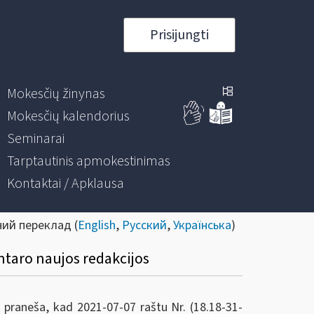
Prisijungti
Mokesčių žinynas
Mokesčių kalendorius
Seminarai
Tarptautinis apmokestinimas
Kontaktai / Apklausa
ний переклад (
English
,
Русский
,
Українська
)
taro naujos redakcijos
) praneša, kad 2021-07-07 raštu Nr. (18.18-31-