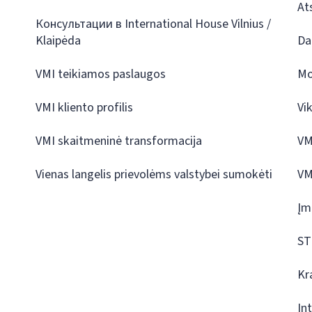
At
Консультации в International House Vilnius /
Klaipėda
Da
VMI teikiamos paslaugos
Mo
VMI kliento profilis
Vi
VMI skaitmeninė transformacija
VM
Vienas langelis prievolėms valstybei sumokėti
VM
Įm
ST
Kr
In