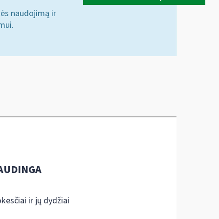
nės naudojimą ir
mui.
AUDINGA
kesčiai ir jų dydžiai