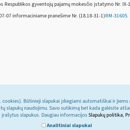
os Respublikos gyventojų pajamų mokesčio įstatymo Nr. IX-
-07-07 informaciniame pranešime Nr. (18.18-31-1)
RM-31605
.
. cookies). Būtinieji slapukai įdiegiami automatiškai ir jiems
u kitų slapukų naudojimu. Savo sutikimą bet kada galėsite atš
i įrašytus slapukus. Daugiau informacijos
Slapukų politika
;
Pr
Analitiniai slapukai