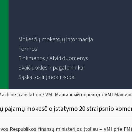
Mokesčių mokėtojų informacija
Formos
Rinkmenos / Atviri duomenys
Skaičiuoklės ir pagalbininkai
Sąskaitos ir įmokų kodai
Machine translation / VMI Машинный перевод / VMI Машин
jų pajamų mokesčio įstatymo 20 straipsnio komen
uvos Respublikos finansų ministerijos (toliau – VMI prie FM