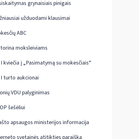
siskaitymas grynaisiais pinigais
žniausiai užduodami klausimai
kesčių ABC
ktorina moksleiviams
I kviečia į „Pasimatymą su mokesčiais“
I turto aukcionai
onių VDU palyginimas
OP šešėliui
ašto apsaugos ministerijos informacija
terneto svetainės atitikties paraiška