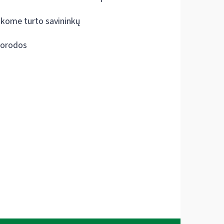
škome turto savininkų
orodos