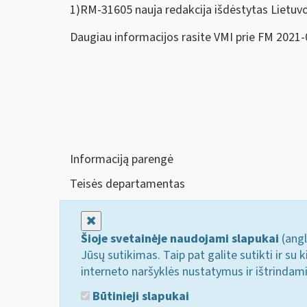
1)RM-31605 nauja redakcija išdėstytas Lietuv
Daugiau informacijos rasite VMI prie FM 2021
Informaciją parengė
Teisės departamentas
Uždaryti
Šioje svetainėje naudojami slapukai
(angl
Jūsų sutikimas. Taip pat galite sutikti ir s
interneto naršyklės nustatymus ir ištrindam
Būtinieji slapukai