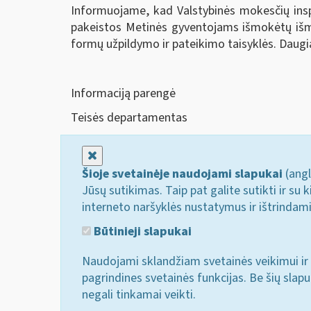
Informuojame, kad Valstybinės mokesčių inspe
pakeistos Metinės gyventojams išmokėtų iš
formų užpildymo ir pateikimo taisyklės. Daugia
Informaciją parengė
Teisės departamentas
Uždaryti
Šioje svetainėje naudojami slapukai
(angl
Jūsų sutikimas. Taip pat galite sutikti ir s
interneto naršyklės nustatymus ir ištrindam
Būtinieji slapukai
Naudojami sklandžiam svetainės veikimui ir 
pagrindines svetainės funkcijas. Be šių slap
negali tinkamai veikti.