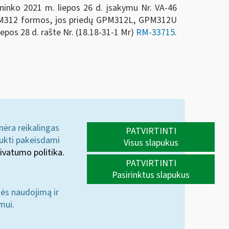
ininko 2021 m. liepos 26 d. įsakymu Nr. VA-46
GPM312 formos, jos priedų GPM312L, GPM312U
epos 28 d. rašte Nr. (18.18-31-1 Mr)
RM-33715
.
 nėra reikalingas
PATVIRTINTI
aukti pakeisdami
Visus slapukus
ivatumo politika.
PATVIRTINTI
Pasirinktus slapukus
nės naudojimą ir
mui.