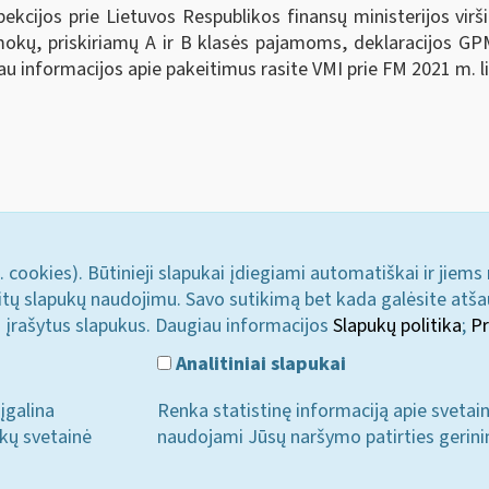
kcijos prie Lietuvos Respublikos finansų ministerijos virš
mokų, priskiriamų A ir B klasės pajamoms, deklaracijos 
u informacijos apie pakeitimus rasite VMI prie FM 2021 m. li
. cookies). Būtinieji slapukai įdiegiami automatiškai ir jiems
u kitų slapukų naudojimu. Savo sutikimą bet kada galėsite atš
i įrašytus slapukus. Daugiau informacijos
Slapukų politika
;
Pr
Analitiniai slapukai
įgalina
Renka statistinę informaciją apie svetai
ukų svetainė
naudojami Jūsų naršymo patirties gerini