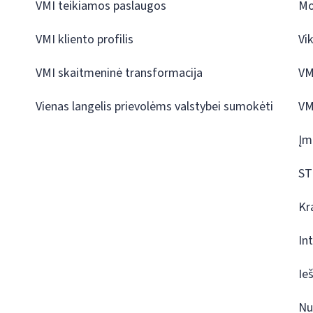
VMI teikiamos paslaugos
Mo
VMI kliento profilis
Vi
VMI skaitmeninė transformacija
VM
Vienas langelis prievolėms valstybei sumokėti
VM
Įm
ST
Kr
In
Ie
Nu