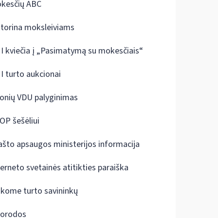
kesčių ABC
ktorina moksleiviams
I kviečia į „Pasimatymą su mokesčiais“
I turto aukcionai
onių VDU palyginimas
OP šešėliui
ašto apsaugos ministerijos informacija
terneto svetainės atitikties paraiška
škome turto savininkų
orodos