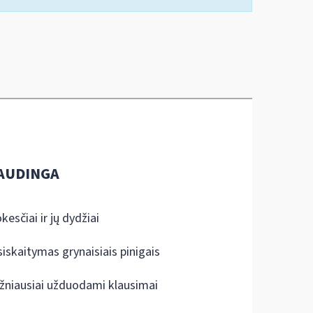
AUDINGA
kesčiai ir jų dydžiai
siskaitymas grynaisiais pinigais
žniausiai užduodami klausimai