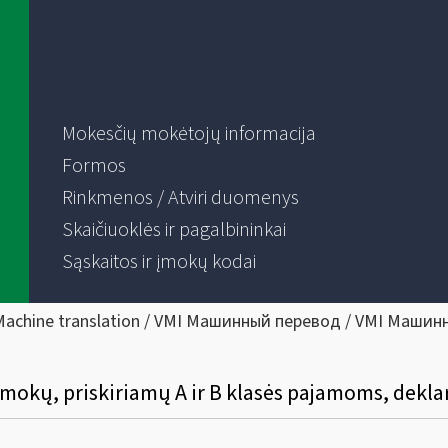
Mokesčių mokėtojų informacija
Formos
Rinkmenos / Atviri duomenys
Skaičiuoklės ir pagalbininkai
Sąskaitos ir įmokų kodai
Machine translation / VMI Машинный перевод / VMI Машин