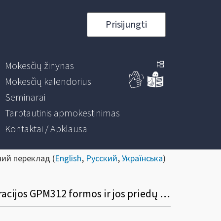
Prisijungti
Mokesčių žinynas
Mokesčių kalendorius
Seminarai
Tarptautinis apmokestinimas
Kontaktai / Apklausa
ний переклад (
English
,
Русский
,
Українська
)
Dėl metinės gyventojams išmokėtų išmokų, priskiriamų A ir B klasės pajamoms, deklaracijos GPM312 formos ir jos priedų GPM312L, GPM312U formų užpildymo ir pateikimo taisyklių pakeitimo