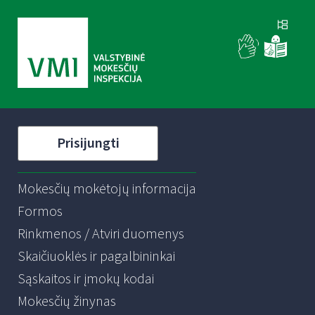
Prisijungti
Mokesčių mokėtojų informacija
Formos
Rinkmenos / Atviri duomenys
Skaičiuoklės ir pagalbininkai
Sąskaitos ir įmokų kodai
Mokesčių žinynas