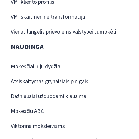
VMI kliento profilis
VMI skaitmeninė transformacija
Vienas langelis prievolėms valstybei sumokėti
NAUDINGA
Mokesčiai ir jų dydžiai
Atsiskaitymas grynaisiais pinigais
Dažniausiai užduodami klausimai
Mokesčių ABC
Viktorina moksleiviams