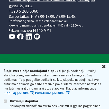
gyventojams:
+370 5 260 5060
Darbo laikas: I-IV 8.00-17.00, V 8.00-15.45.
Prieššventinę dieną - viena valanda trumpiau.
Kiekvieno mėnesio antrą penktadienį 8.00 val. - 12.00 val.
Mano VMI
Paklausimas per
Valstybinė mokesčių inspekcija prie Lietuvos
U
Respublikos finansų ministerijos
Šioje svetainėje naudojami slapukai
(angl. cookies). Būtinieji
slapukai įdiegiami automatiškai ir jiems nėra reikalingas Jūsų
Biudžetinė įstaiga. Juridinio asmens kodas — 188659752,
sutikimas. Taip pat galite sutikti ir su kitų slapukų naudojimu. Savo
adresas: Vasario 16-osios g. 14, 01107 Vilnius, Lietuva, el.paštas:
sutikimą bet kada galėsite atšaukti pakeisdami interneto naršyklės
vmi@vmi.lt
, E. pristatymo dėžutės adresas 188659752
nustatymus ir ištrindami įrašytus slapukus. Daugiau informacijos
Duomenys apie Valstybinę mokesčių inspekciją prie Lietuvos
Slapukų politika
;
Privatumo politika.
Respublikos finansų ministerijos kaupiami ir saugomi Juridinių
asmenų registre
Būtinieji slapukai
Naudojami sklandžiam svetainės veikimui ir įgalina pagrindines