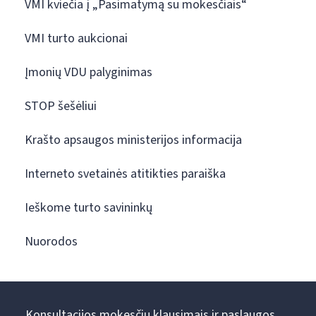
VMI kviečia į „Pasimatymą su mokesčiais“
VMI turto aukcionai
Įmonių VDU palyginimas
STOP šešėliui
Krašto apsaugos ministerijos informacija
Interneto svetainės atitikties paraiška
Ieškome turto savininkų
Nuorodos
Konsultacijos mokesčių klausimais ir paslaugos