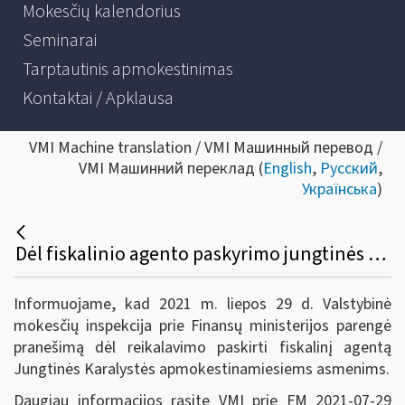
Mokesčių kalendorius
Seminarai
Tarptautinis apmokestinimas
Kontaktai / Apklausa
VMI Machine translation / VMI Машинный перевод /
VMI Машинний переклад (
English
,
Русский
,
Українська
)
Dėl fiskalinio agento paskyrimo jungtinės karalystės apmokestinamiesiems asmenims
Informuojame, kad 2021 m. liepos 29 d. Valstybinė
mokesčių inspekcija prie Finansų ministerijos parengė
pranešimą dėl reikalavimo paskirti fiskalinį agentą
Jungtinės Karalystės apmokestinamiesiems asmenims.
Daugiau informacijos rasite VMI prie FM 2021-07-29