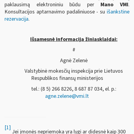
paklausimą elektroniniu būdu per
Mano VMI
.
Konsultacijos aptarnavimo padaliniuose - su
išankstine
rezervacija
.
Išsamesnė informacija žiniasklaidai:
#
Agnė Zelenė
Valstybinė mokesčių inspekcija prie Lietuvos
Respublikos finansų ministerijos
tel.: (8 5) 266 8226, 8 687 87 034, el. p.:
agne.zelene@vmi.lt
[1]
Jei įmonės nepriemoka yra lygi ar didesnė kaip 300