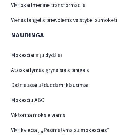
VMI skaitmeninė transformacija
Vienas langelis prievolėms valstybei sumokėti
NAUDINGA
Mokesčiai ir jų dydžiai
Atsiskaitymas grynaisiais pinigais
Dažniausiai užduodami klausimai
Mokesčių ABC
Viktorina moksleiviams
VMI kviečia į „Pasimatymą su mokesčiais“