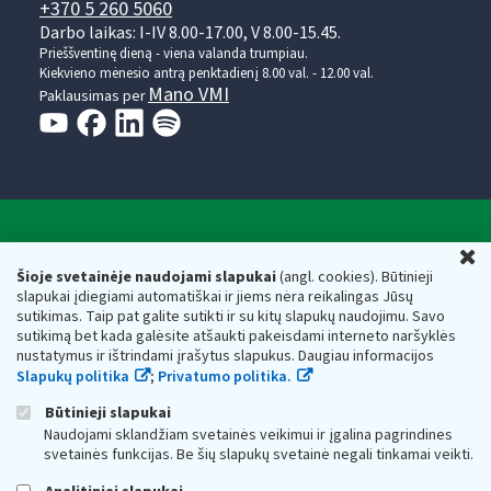
+370 5 260 5060
Darbo laikas: I-IV 8.00-17.00, V 8.00-15.45.
Prieššventinę dieną - viena valanda trumpiau.
Kiekvieno mėnesio antrą penktadienį 8.00 val. - 12.00 val.
Mano VMI
Paklausimas per
Valstybinė mokesčių inspekcija prie Lietuvos
U
Respublikos finansų ministerijos
Šioje svetainėje naudojami slapukai
(angl. cookies). Būtinieji
slapukai įdiegiami automatiškai ir jiems nėra reikalingas Jūsų
Biudžetinė įstaiga. Juridinio asmens kodas — 188659752,
sutikimas. Taip pat galite sutikti ir su kitų slapukų naudojimu. Savo
adresas: Vasario 16-osios g. 14, 01107 Vilnius, Lietuva, el.paštas:
sutikimą bet kada galėsite atšaukti pakeisdami interneto naršyklės
vmi@vmi.lt
, E. pristatymo dėžutės adresas 188659752
nustatymus ir ištrindami įrašytus slapukus. Daugiau informacijos
Duomenys apie Valstybinę mokesčių inspekciją prie Lietuvos
Slapukų politika
;
Privatumo politika.
Respublikos finansų ministerijos kaupiami ir saugomi Juridinių
asmenų registre
Būtinieji slapukai
Naudojami sklandžiam svetainės veikimui ir įgalina pagrindines
svetainės funkcijas. Be šių slapukų svetainė negali tinkamai veikti.