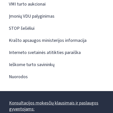
VMI turto aukcionai
Įmonių VDU palyginimas
STOP šešėliui
Krašto apsaugos ministerijos informacija
Interneto svetainės atitikties paraiška
Ieškome turto savininkų
Nuorodos
Konsultacijos mokesčių klausimais ir paslaugos
gyventojams: