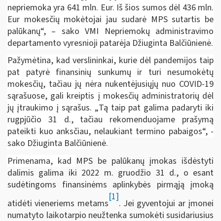
nepriemoka yra 641 mln. Eur. Iš šios sumos dėl 436 mln.
Eur mokesčių mokėtojai jau sudarė MPS sutartis be
palūkanų“, – sako VMI Nepriemokų administravimo
departamento vyresnioji patarėja Džiuginta Balčiūnienė.
Pažymėtina, kad verslininkai, kurie dėl pandemijos taip
pat patyrė finansinių sunkumų ir turi nesumokėtų
mokesčių, tačiau jų nėra nukentėjusiųjų nuo COVID-19
sąrašuose,
gali kreiptis į mokesčių administratorių dėl
jų įtraukimo į sąrašus.
„
Tą taip pat galima padaryti iki
rugpjūčio 31 d., tačiau rekomenduojame prašymą
pateikti kuo anksčiau, nelaukiant termino pabaigos
“, -
sako Džiuginta Balčiūnienė.
Primenama, kad
MPS be palūkanų įmokas išdėstyti
dalimis galima iki 2022 m. gruodžio 31 d., o esant
sudėtingoms finansinėms aplinkybės pirmąją įmoką
[1]
atidėti vieneriems metams
. Jei gyventojui ar įmonei
numatyto laikotarpio neužtenka sumokėti susidariusius