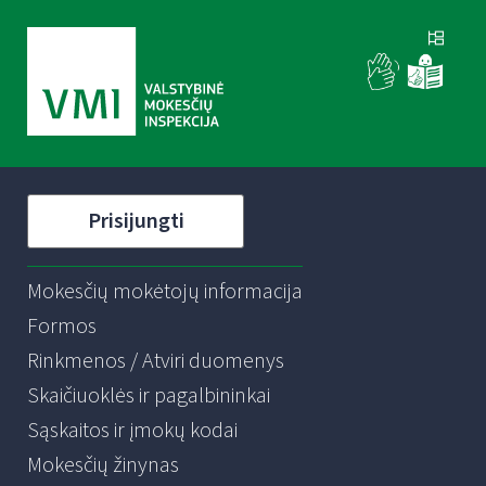
Prisijungti
Mokesčių mokėtojų informacija
Formos
Rinkmenos / Atviri duomenys
Skaičiuoklės ir pagalbininkai
Sąskaitos ir įmokų kodai
Mokesčių žinynas