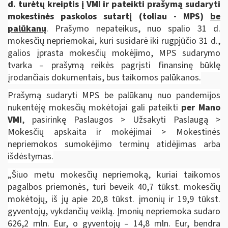
d.
turėtų kreiptis į VMI ir pateikti prašymą sudaryti
mokestinės paskolos sutartį (toliau - MPS)
be
palūkanų
. Prašymo nepateikus, nuo spalio
31 d.
mokesčių nepriemokai, kuri susidarė iki rugpjūčio 31 d.,
galios
įprasta mokesčių mokėjimo, MPS sudarymo
tvarka – prašymą reikės pagrįsti finansinę būklę
įrodančiais dokumentais, bus taikomos palūkanos.
Prašymą sudaryti MPS be palūkanų nuo pandemijos
nukentėję mokesčių mokėtojai gali pateikti
per Mano
VMI
, pasirinkę Paslaugos > Užsakyti Paslaugą >
Mokesčių apskaita ir mokėjimai > Mokestinės
nepriemokos sumokėjimo terminų atidėjimas arba
išdėstymas.
„Šiuo metu mokesčių nepriemoką, kuriai taikomos
pagalbos priemonės, turi beveik 40,7 tūkst. mokesčių
mokėtojų, iš jų apie 20,8 tūkst. įmonių ir 19,9 tūkst.
gyventojų, vykdančių veiklą. Įmonių nepriemoka sudaro
626,2 mln. Eur, o gyventojų – 14,8 mln. Eur, bendra