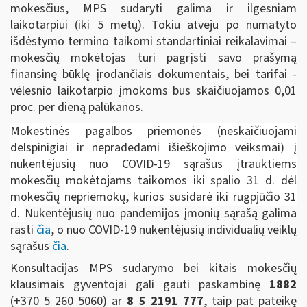
mokesčius, MPS sudaryti galima ir ilgesniam
laikotarpiui (iki 5 metų). Tokiu atveju po numatyto
išdėstymo termino taikomi standartiniai reikalavimai –
mokesčių mokėtojas turi pagrįsti savo prašymą
finansinę būklę įrodančiais dokumentais, bei tarifai -
vėlesnio laikotarpio įmokoms bus skaičiuojamos 0,01
proc. per dieną palūkanos.
Mokestinės pagalbos priemonės (neskaičiuojami
delspinigiai ir nepradedami išieškojimo veiksmai) į
nukentėjusių nuo COVID-19 sąrašus įtrauktiems
mokesčių mokėtojams taikomos iki spalio 31 d. dėl
mokesčių nepriemokų, kurios susidarė iki rugpjūčio 31
d.
Nukentėjusių nuo pandemijos įmonių sąrašą galima
rasti
čia
, o nuo COVID-19 nukentėjusių individualių veiklų
sąrašus
čia
.
Konsultacijas MPS sudarymo bei kitais mokesčių
klausimais gyventojai gali gauti paskambinę
1882
(+370 5 260 5060)
ar
8 5 2191 777
, taip pat pateikę