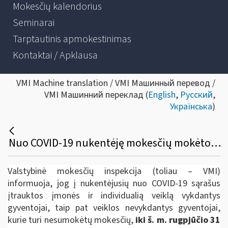
Mokesčių kalendorius
Seminarai
Tarptautinis apmokestinimas
Kontaktai / Apklausa
VMI Machine translation / VMI Машинный перевод /
VMI Машинний переклад (
English
,
Русский
,
Українська
)
Nuo COVID-19 nukentėję mokesčių mokėtojai dar turi tris savaites mokesčiams be palūkanų išdėstyti
Valstybinė mokesčių inspekcija (toliau – VMI)
informuoja, jog į nukentėjusių nuo COVID-19 sąrašus
įtrauktos įmonės ir individualią veiklą vykdantys
gyventojai, taip pat veiklos nevykdantys gyventojai,
kurie turi nesumokėtų mokesčių,
iki š. m. rugpjūčio
31