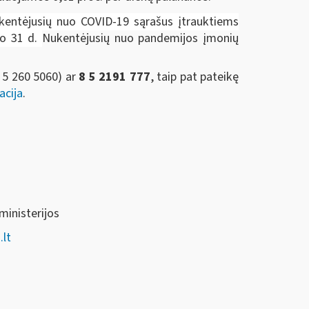
ukentėjusių nuo COVID-19 sąrašus įtrauktiems
io 31 d.
Nukentėjusių nuo pandemijos įmonių
 5 260 5060)
ar
8 5 2191 777
, taip pat pateikę
acija
.
ministerijos
lt