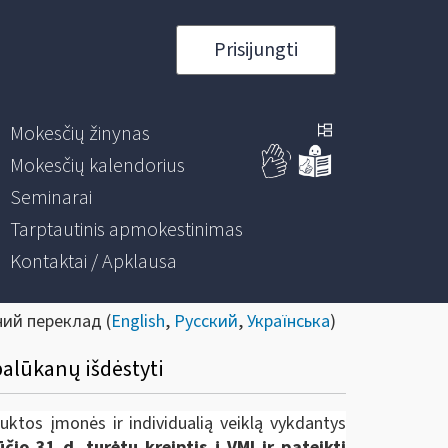
Prisijungti
Mokesčių žinynas
Mokesčių kalendorius
Seminarai
Tarptautinis apmokestinimas
Kontaktai / Apklausa
ний переклад (
English
,
Русский
,
Українська
)
palūkanų išdėstyti
uktos įmonės ir individualią veiklą vykdantys
jūčio
31 d.
turėtų kreiptis į VMI ir pateikti