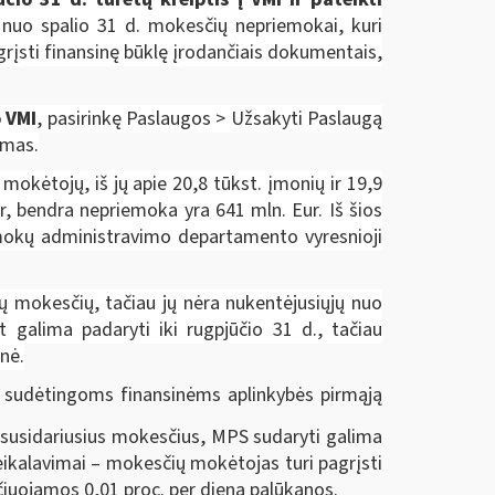
 nuo spalio
31 d. mokesčių nepriemokai, kuri
įsti finansinę būklę įrodančiais dokumentais,
 VMI
, pasirinkę Paslaugos > Užsakyti Paslaugą
ymas.
kėtojų, iš jų apie 20,8 tūkst. įmonių ir 19,9
r, bendra nepriemoka yra 641 mln. Eur. Iš šios
mokų administravimo departamento vyresnioji
ų mokesčių, tačiau jų nėra nukentėjusiųjų nuo
t galima padaryti iki rugpjūčio 31 d., tačiau
enė.
t sudėtingoms finansinėms aplinkybės pirmąją
 susidariusius mokesčius, MPS sudaryti galima
reikalavimai – mokesčių mokėtojas turi pagrįsti
čiuojamos 0,01 proc. per dieną palūkanos.