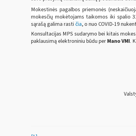
Mokestinės pagalbos priemonės (neskaičiuoja
mokesčių mokėtojams taikomos iki spalio 31
sąrašą galima rasti
čia
, o nuo COVID-19 nukentė
Konsultacijas MPS sudarymo bei kitais mokesč
paklausimą elektroniniu būdu per
Mano VMI
. 
Valst