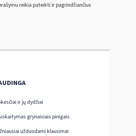
ašymu reikia pateikti ir pagrindžiančius
AUDINGA
kesčiai ir jų dydžiai
siskaitymas grynaisiais pinigais
žniausiai užduodami klausimai