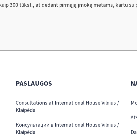
aip 300 tūkst., atidedant pirmąją įmoką metams, kartu su pr
PASLAUGOS
N
Consultations at International House Vilnius /
Mo
Klaipėda
At
Консультации в International House Vilnius /
Klaipėda
Da