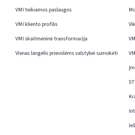
VMI teikiamos paslaugos
Mo
VMI kliento profilis
Vi
VMI skaitmeninė transformacija
VM
Vienas langelis prievolėms valstybei sumokėti
VM
Įm
ST
Kr
In
Ie