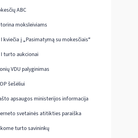
kesčių ABC
ktorina moksleiviams
I kviečia į „Pasimatymą su mokesčiais“
I turto aukcionai
onių VDU palyginimas
OP šešėliui
ašto apsaugos ministerijos informacija
terneto svetainės atitikties paraiška
škome turto savininkų