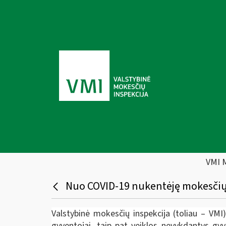
VMI 
Nuo COVID-19 nukentėję mokesčių m
Valstybinė mokesčių inspekcija (toliau – VMI
gyventojai, taip pat veiklos nevykdantys gy