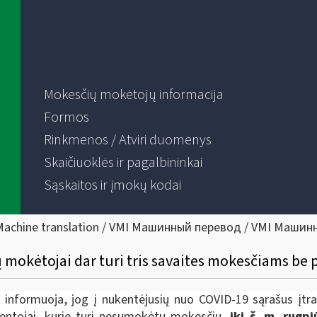
Mokesčių mokėtojų informacija
Formos
Rinkmenos / Atviri duomenys
Skaičiuoklės ir pagalbininkai
Sąskaitos ir įmokų kodai
Machine translation / VMI Машинный перевод / VMI Машин
okėtojai dar turi tris savaites mokesčiams be 
) informuoja, jog į nukentėjusių nuo COVID-19 sąrašus įtra
ventojai, kurie turi nesumokėtų mokesčių,
iki š. m. rugp