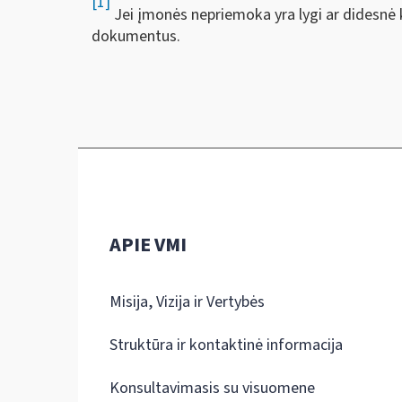
[1]
Jei įmonės nepriemoka yra lygi ar didesnė k
dokumentus.
APIE VMI
Misija, Vizija ir Vertybės
Struktūra ir kontaktinė informacija
Konsultavimasis su visuomene