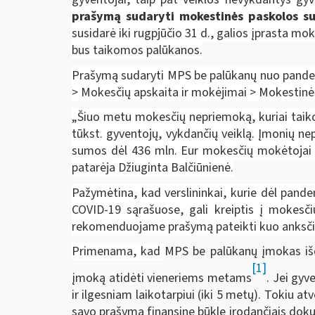
prašymą sudaryti mokestinės paskolos sut
susidarė iki rugpjūčio 31 d., galios
įprasta mok
bus taikomos palūkanos.
Prašymą sudaryti MPS be palūkanų nuo pandem
> Mokesčių apskaita ir mokėjimai > Mokestin
„Šiuo metu mokesčių nepriemoką, kuriai taiko
tūkst. gyventojų, vykdančių veiklą. Įmonių ne
sumos dėl 436 mln. Eur mokesčių mokėtojai 
patarėja Džiuginta Balčiūnienė.
Pažymėtina, kad verslininkai, kurie dėl pand
COVID-19 sąrašuose,
gali kreiptis į mokesč
rekomenduojame prašymą pateikti kuo anksčia
Primenama, kad
MPS be palūkanų įmokas išd
[1]
įmoką atidėti vieneriems metams
. Jei gy
ir ilgesniam laikotarpiui (iki 5 metų). Tokiu 
savo prašymą finansinę būklę įrodančiais doku