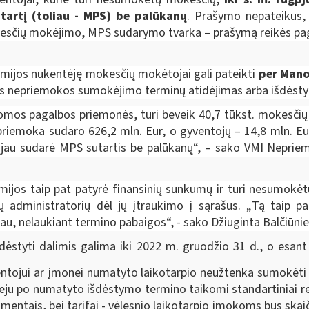
artį (toliau - MPS)
be palūkanų
. Prašymo nepateikus,
esčių mokėjimo, MPS sudarymo tvarka – prašymą reikės pagr
ijos nukentėję mokesčių mokėtojai gali pateikti
per Mano
ės nepriemokos sumokėjimo terminų atidėjimas arba išdėst
mos pagalbos priemonės, turi beveik 40,7 tūkst. mokesčių mo
priemoka sudaro 626,2 mln. Eur, o gyventojų – 14,8 mln. Eu
jau sudarė MPS sutartis be palūkanų“, – sako VMI Neprie
emijos taip pat patyrė finansinių sunkumų ir turi nesumokėt
ių administratorių dėl jų įtraukimo į sąrašus.
„
Tą taip pa
u, nelaukiant termino pabaigos
“, - sako Džiuginta Balčiūni
ėstyti dalimis galima iki 2022 m. gruodžio 31 d., o esan
ventojui ar įmonei numatyto laikotarpio neužtenka sumokėti
atveju po numatyto išdėstymo termino taikomi standartiniai 
mentais, bei tarifai - vėlesnio laikotarpio įmokoms bus skai