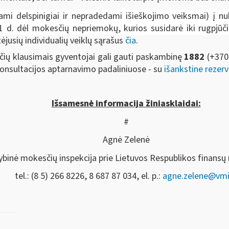
mi delspinigiai ir nepradedami išieškojimo veiksmai) į n
 d. dėl mokesčių nepriemokų, kurios susidarė iki rugpjūč
jusių individualių veiklų sąrašus
čia
.
ių klausimais gyventojai gali gauti paskambinę
1882
(+370
Konsultacijos aptarnavimo padaliniuose - su
išankstine rezerv
Išsamesnė informacija žiniasklaidai:
#
Agnė Zelenė
ybinė mokesčių inspekcija prie Lietuvos Respublikos finansų 
tel.: (8 5) 266 8226, 8 687 87 034, el. p.:
agne.zelene@vmi.