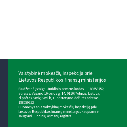
Valstybinė mokesčių inspekcija prie
Lietuvos Respublikos finansų ministerijos
Biudžetinė įstaiga. Juridinio asmens kodas — 188659752,
adresas: Vasario 16-osios g. 14, 01107 Vilnius, Lietuva,
el.paštas:
vmi@vmi.lt
, E. pristatymo dėžutės adresas
188659752
Duomenys apie Valstybinę mokesčių inspekciją prie
Lietuvos Respublikos finansų ministerijos kaupiami ir
saugomi Juridinių asmenų registre