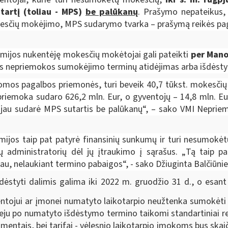
artį (toliau - MPS)
be palūkanų
. Prašymo nepateikus,
esčių mokėjimo, MPS sudarymo tvarka – prašymą reikės pagr
ijos nukentėję mokesčių mokėtojai gali pateikti
per Mano
ės nepriemokos sumokėjimo terminų atidėjimas arba išdėst
mos pagalbos priemonės, turi beveik 40,7 tūkst. mokesčių mo
priemoka sudaro 626,2 mln. Eur, o gyventojų – 14,8 mln. Eu
jau sudarė MPS sutartis be palūkanų“, – sako VMI Neprie
emijos taip pat patyrė finansinių sunkumų ir turi nesumokėt
ių administratorių dėl jų įtraukimo į sąrašus.
„
Tą taip pa
u, nelaukiant termino pabaigos
“, - sako Džiuginta Balčiūni
ėstyti dalimis galima iki 2022 m. gruodžio 31 d., o esan
ventojui ar įmonei numatyto laikotarpio neužtenka sumokėti
atveju po numatyto išdėstymo termino taikomi standartiniai 
mentais, bei tarifai - vėlesnio laikotarpio įmokoms bus skai