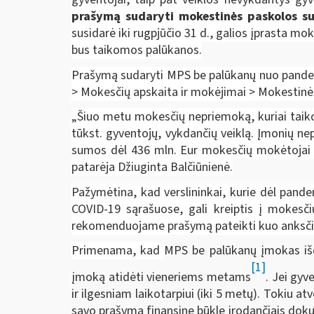
prašymą sudaryti mokestinės paskolos sut
susidarė iki rugpjūčio 31 d., galios
įprasta mok
bus taikomos palūkanos.
Prašymą sudaryti MPS be palūkanų nuo pandem
> Mokesčių apskaita ir mokėjimai > Mokestin
„Šiuo metu mokesčių nepriemoką, kuriai taiko
tūkst. gyventojų, vykdančių veiklą. Įmonių ne
sumos dėl 436 mln. Eur mokesčių mokėtojai 
patarėja Džiuginta Balčiūnienė.
Pažymėtina, kad verslininkai, kurie dėl pand
COVID-19 sąrašuose,
gali kreiptis į mokesč
rekomenduojame prašymą pateikti kuo anksčia
Primenama, kad
MPS be palūkanų įmokas išd
[1]
įmoką atidėti vieneriems metams
. Jei gy
ir ilgesniam laikotarpiui (iki 5 metų). Tokiu 
savo prašymą finansinę būklę įrodančiais doku