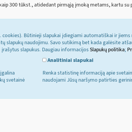
aip 300 tūkst., atidedant pirmąją įmoką metams, kartu su pr
. cookies). Būtinieji slapukai įdiegiami automatiškai ir jiems
u kitų slapukų naudojimu. Savo sutikimą bet kada galėsite atš
i įrašytus slapukus. Daugiau informacijos
Slapukų politika
;
Pr
Analitiniai slapukai
įgalina
Renka statistinę informaciją apie svetai
ukų svetainė
naudojami Jūsų naršymo patirties gerini