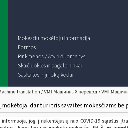
Mokesčių mokėtojų informacija
Formos
Rinkmenos / Atviri duomenys
Skaičiuoklės ir pagalbininkai
Sąskaitos ir įmokų kodai
Machine translation / VMI Машинный перевод / VMI Машин
okėtojai dar turi tris savaites mokesčiams be 
) informuoja, jog į nukentėjusių nuo COVID-19 sąrašus įtra
ventojai, kurie turi nesumokėtų mokesčių,
iki š. m. rugp