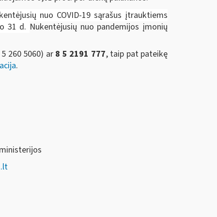
ukentėjusių nuo COVID-19 sąrašus įtrauktiems
io 31 d.
Nukentėjusių nuo pandemijos įmonių
 5 260 5060)
ar
8 5 2191 777
, taip pat pateikę
acija
.
ministerijos
lt