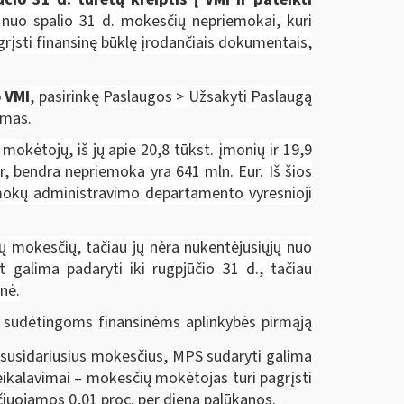
 nuo spalio
31 d. mokesčių nepriemokai, kuri
įsti finansinę būklę įrodančiais dokumentais,
 VMI
, pasirinkę Paslaugos > Užsakyti Paslaugą
ymas.
kėtojų, iš jų apie 20,8 tūkst. įmonių ir 19,9
r, bendra nepriemoka yra 641 mln. Eur. Iš šios
mokų administravimo departamento vyresnioji
ų mokesčių, tačiau jų nėra nukentėjusiųjų nuo
t galima padaryti iki rugpjūčio 31 d., tačiau
enė.
t sudėtingoms finansinėms aplinkybės pirmąją
 susidariusius mokesčius, MPS sudaryti galima
reikalavimai – mokesčių mokėtojas turi pagrįsti
čiuojamos 0,01 proc. per dieną palūkanos.