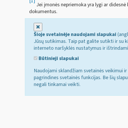
[1]
Jei įmonės nepriemoka yra lygi ar didesnė k
dokumentus.
Uždaryti
Šioje svetainėje naudojami slapukai
(angl
Jūsų sutikimas. Taip pat galite sutikti ir s
interneto naršyklės nustatymus ir ištrindam
Būtinieji slapukai
Naudojami sklandžiam svetainės veikimui ir 
pagrindines svetainės funkcijas. Be šių slap
negali tinkamai veikti.