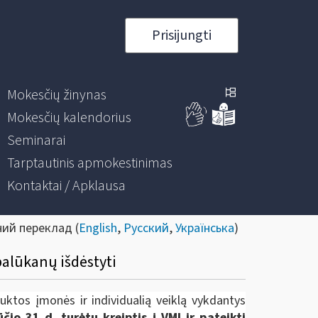
Prisijungti
Mokesčių žinynas
Mokesčių kalendorius
Seminarai
Tarptautinis apmokestinimas
Kontaktai / Apklausa
ний переклад (
English
,
Русский
,
Українська
)
palūkanų išdėstyti
uktos įmonės ir individualią veiklą vykdantys
jūčio
31 d.
turėtų kreiptis į VMI ir pateikti