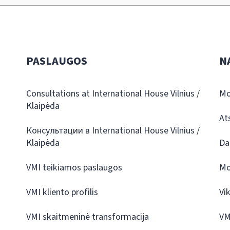
PASLAUGOS
N
Consultations at International House Vilnius /
Mo
Klaipėda
At
Консультации в International House Vilnius /
Klaipėda
Da
VMI teikiamos paslaugos
Mo
VMI kliento profilis
Vi
VMI skaitmeninė transformacija
VM