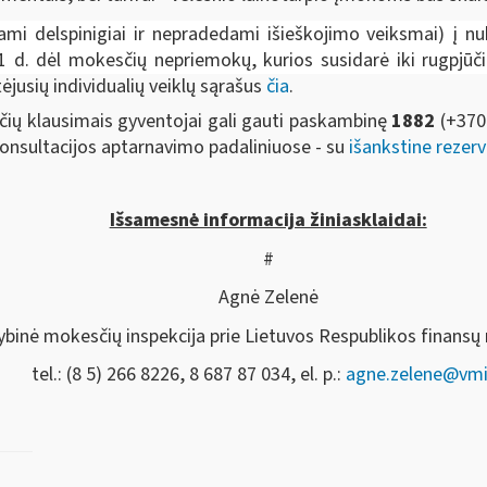
mi delspinigiai ir nepradedami išieškojimo veiksmai) į n
 d. dėl mokesčių nepriemokų, kurios susidarė iki rugpjūč
jusių individualių veiklų sąrašus
čia
.
ių klausimais gyventojai gali gauti paskambinę
1882
(+370
Konsultacijos aptarnavimo padaliniuose - su
išankstine rezerv
Išsamesnė informacija žiniasklaidai:
#
Agnė Zelenė
ybinė mokesčių inspekcija prie Lietuvos Respublikos finansų 
tel.: (8 5) 266 8226, 8 687 87 034, el. p.:
agne.zelene@vmi.