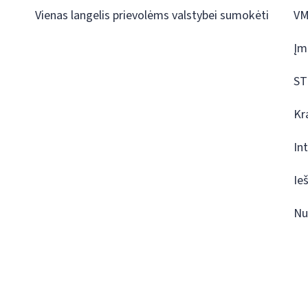
Vienas langelis prievolėms valstybei sumokėti
VM
Įm
ST
Kr
In
Ie
Nu