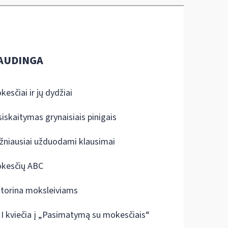
AUDINGA
kesčiai ir jų dydžiai
siskaitymas grynaisiais pinigais
žniausiai užduodami klausimai
kesčių ABC
ktorina moksleiviams
I kviečia į „Pasimatymą su mokesčiais“