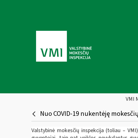
VMI 
Nuo COVID-19 nukentėję mokesčių m
Valstybinė mokesčių inspekcija (toliau – VMI
gyventojai, taip pat veiklos nevykdantys gy