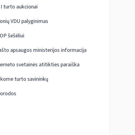
I turto aukcionai
onių VDU palyginimas
OP šešėliui
ašto apsaugos ministerijos informacija
terneto svetainės atitikties paraiška
škome turto savininkų
orodos