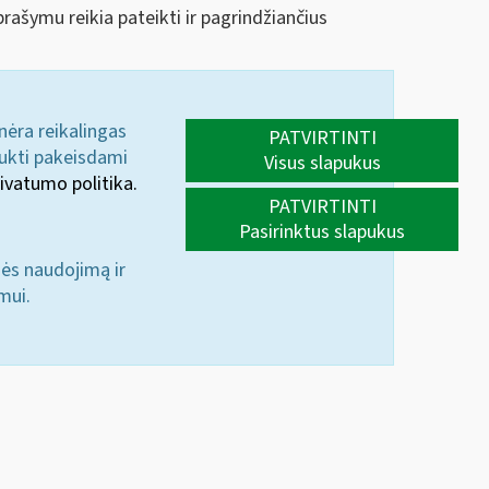
ašymu reikia pateikti ir pagrindžiančius
 nėra reikalingas
PATVIRTINTI
aukti pakeisdami
Visus slapukus
ivatumo politika.
PATVIRTINTI
Pasirinktus slapukus
nės naudojimą ir
mui.