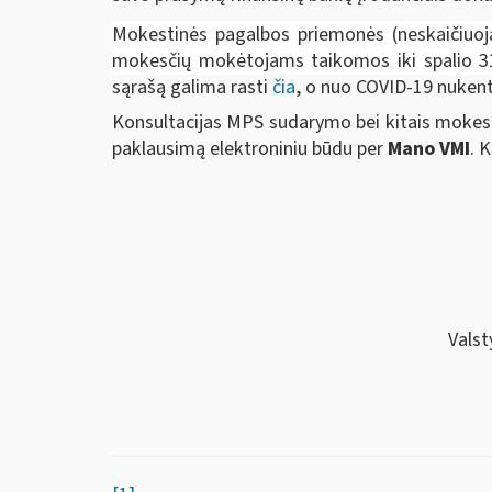
Mokestinės pagalbos priemonės (neskaičiuoja
mokesčių mokėtojams taikomos iki spalio 31
sąrašą galima rasti
čia
, o nuo COVID-19 nukentė
Konsultacijas MPS sudarymo bei kitais mokesč
paklausimą elektroniniu būdu per
Mano VMI
. 
Valst