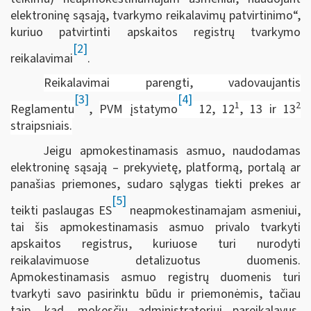
elektroninę sąsają, tvarkymo reikalavimų patvirtinimo“,
kuriuo patvirtinti apskaitos registrų tvarkymo
[2]
reikalavimai
.
Reikalavimai parengti, vadovaujantis
[3]
[4]
1
2
Reglamentu
,
PVM įstatymo
12, 12
, 13 ir 13
straipsniais.
Jeigu apmokestinamasis asmuo, naudodamas
elektroninę sąsają – prekyvietę, platformą, portalą ar
panašias priemones, sudaro sąlygas tiekti prekes ar
[5]
teikti paslaugas ES
neapmokestinamajam asmeniui,
tai šis apmokestinamasis asmuo privalo tvarkyti
apskaitos registrus, kuriuose turi nurodyti
reikalavimuose detalizuotus duomenis.
Apmokestinamasis asmuo registrų duomenis turi
tvarkyti savo pasirinktu būdu ir priemonėmis, tačiau
taip, kad, mokesčių administratoriui pareikalavus,