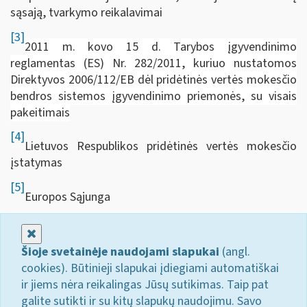
sąsają, tvarkymo reikalavimai
[3]
2011 m. kovo 15 d. Tarybos įgyvendinimo
reglamentas (ES) Nr. 282/2011, kuriuo nustatomos
Direktyvos 2006/112/EB dėl pridėtinės vertės mokesčio
bendros sistemos įgyvendinimo priemonės, su visais
pakeitimais
[4]
Lietuvos Respublikos pridėtinės vertės mokesčio
įstatymas
[5]
Europos Sąjunga
Uždaryti
Šioje svetainėje naudojami slapukai
(angl.
cookies). Būtinieji slapukai įdiegiami automatiškai
ir jiems nėra reikalingas Jūsų sutikimas. Taip pat
galite sutikti ir su kitų slapukų naudojimu. Savo