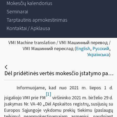
Mokesčių kalendorius
Seminarai
Tarptautinis apmokestinimas
Kontaktai / Apklausa
VMI Machine translation / VMI Машинный перевод /
VMI Машинний переклад (
English
,
Русский
,
Українська
)
Dėl pridėtinės vertės mokesčio įstatymo pakeitimo
Informuojame, kad nuo 2021 m. liepos 1 d.
[1]
įsigaliojo VMI prie FM
viršininko 2021 m. birželio 29 d.
įsakymas Nr. VA-40 „Dėl Apskaitos registrų, susijusių su
Europos Sąjungoje vykdomu prekių tiekimu (paslaugų
teikimu) neapmokestinamajam asmeniui, naudojant