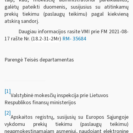
galėtų pateikti duomenis, susijusius su atitinkamų
prekių tiekimu (paslaugų teikimu) pagal kiekvieną
atskirą sandorį.
Daugiau informacijos rasite VMI prie FM 2021-08-
17 rašte Nr.
(18.2-31-2Mr)
RM- 35684
Parengė Teisės departamentas
[1]
Valstybinė mokesčių inspekcija prie Lietuvos
Respublikos finansų ministerijos
[2]
Apskaitos registrų, susijusių su Europos Sąjungoje
vykdomu prekių tiekimu (paslaugų teikimu)
neapmokestinamajam asmeniui, naudojant elektroninę