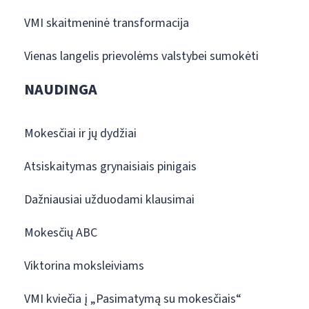
VMI skaitmeninė transformacija
Vienas langelis prievolėms valstybei sumokėti
NAUDINGA
Mokesčiai ir jų dydžiai
Atsiskaitymas grynaisiais pinigais
Dažniausiai užduodami klausimai
Mokesčių ABC
Viktorina moksleiviams
VMI kviečia į „Pasimatymą su mokesčiais“