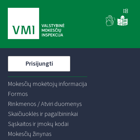
Prisijungti
Mokesčių mokėtojų informacija
Formos
Rinkmenos / Atviri duomenys
Skaičiuoklės ir pagalbininkai
Sąskaitos ir įmokų kodai
Mokesčių žinynas