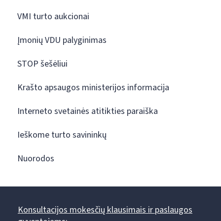
VMI turto aukcionai
Įmonių VDU palyginimas
STOP šešėliui
Krašto apsaugos ministerijos informacija
Interneto svetainės atitikties paraiška
Ieškome turto savininkų
Nuorodos
Konsultacijos mokesčių klausimais ir paslaugos