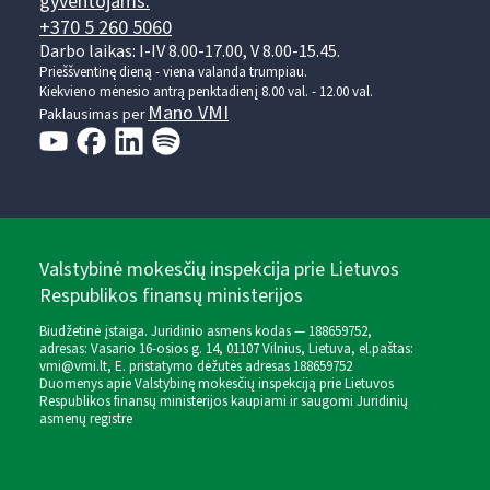
gyventojams:
+370 5 260 5060
Darbo laikas: I-IV 8.00-17.00, V 8.00-15.45.
Prieššventinę dieną - viena valanda trumpiau.
Kiekvieno mėnesio antrą penktadienį 8.00 val. - 12.00 val.
Mano VMI
Paklausimas per
Valstybinė mokesčių inspekcija prie Lietuvos
Respublikos finansų ministerijos
Biudžetinė įstaiga. Juridinio asmens kodas — 188659752,
adresas: Vasario 16-osios g. 14, 01107 Vilnius, Lietuva, el.paštas:
vmi@vmi.lt
, E. pristatymo dėžutės adresas 188659752
Duomenys apie Valstybinę mokesčių inspekciją prie Lietuvos
Respublikos finansų ministerijos kaupiami ir saugomi Juridinių
asmenų registre