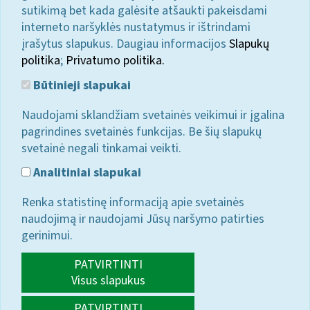
sutikimą bet kada galėsite atšaukti pakeisdami
interneto naršyklės nustatymus ir ištrindami
įrašytus slapukus. Daugiau informacijos
Slapukų
politika
;
Privatumo politika.
Būtinieji slapukai
Naudojami sklandžiam svetainės veikimui ir įgalina
pagrindines svetainės funkcijas. Be šių slapukų
svetainė negali tinkamai veikti.
Analitiniai slapukai
Renka statistinę informaciją apie svetainės
naudojimą ir naudojami Jūsų naršymo patirties
gerinimui.
PATVIRTINTI
Visus slapukus
PATVIRTINTI