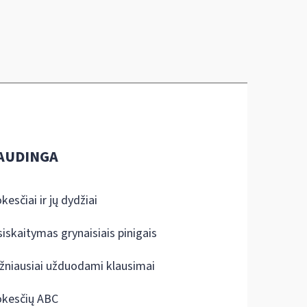
AUDINGA
kesčiai ir jų dydžiai
siskaitymas grynaisiais pinigais
žniausiai užduodami klausimai
kesčių ABC