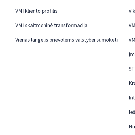
VMI kliento profilis
Vi
VMI skaitmeninė transformacija
VM
Vienas langelis prievolėms valstybei sumokėti
VM
Įm
ST
Kr
In
Ie
Nu