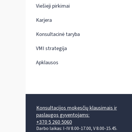
Viešieji pirkimai
Karjera
Konsultacinė taryba
VMI strategija
Apklausos
Konsultacijos mokesčių klausimais ir
paslaugos gyventojams:
+370 5 260 5060
Darbo laikas: I-IV 8.00-17.00, V 8.00-15.45.