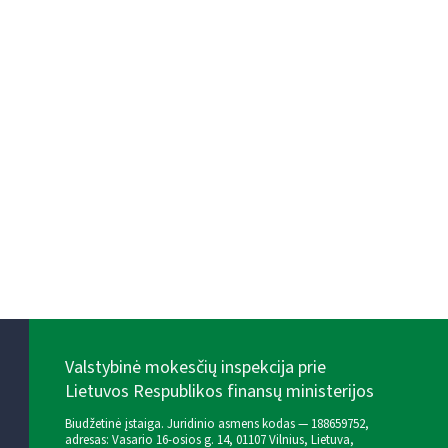
Valstybinė mokesčių inspekcija prie
Lietuvos Respublikos finansų ministerijos
Biudžetinė įstaiga. Juridinio asmens kodas — 188659752,
adresas: Vasario 16-osios g. 14, 01107 Vilnius, Lietuva,