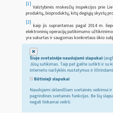
[1]
Valstybinės mokesčių inspekcijos prie Lie
produktų, bioproduktų, kitų degiųjų skystų pro
[2]
kaip jis suprantamas pagal 2014 m. liepo
elektroninių operacijų patikimumo užtikrinimo
yra sukurtas ir saugomas konkretaus ūkio sub
Uždaryti
Šioje svetainėje naudojami slapukai
(angl
Jūsų sutikimas. Taip pat galite sutikti ir s
interneto naršyklės nustatymus ir ištrindam
Būtinieji slapukai
Naudojami sklandžiam svetainės veikimui ir 
pagrindines svetainės funkcijas. Be šių slap
negali tinkamai veikti.