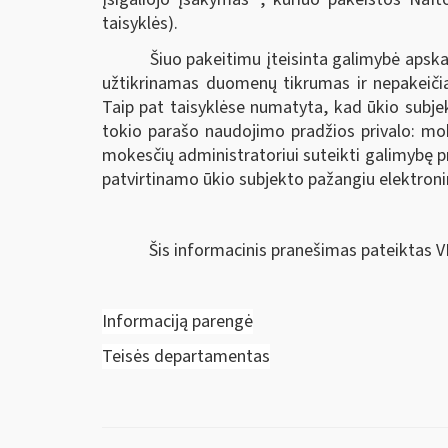
taisyklės).
Šiuo pakeitimu įteisinta galimybė apska
užtikrinamas duomenų tikrumas ir nepakeičia
Taip pat taisyklėse numatyta, kad ūkio subjek
tokio parašo naudojimo pradžios privalo: mok
mokesčių administratoriui suteikti galimybę p
patvirtinamo ūkio subjekto pažangiu elektroni
Šis informacinis pranešimas pateiktas VM
Informaciją parengė
Teisės departamentas