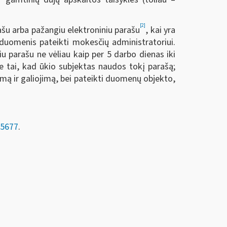
[2]
rašu arba pažangiu elektroniniu parašu
, kai yra
duomenis pateikti mokesčių administratoriui.
u parašu ne vėliau kaip per 5 darbo dienas iki
e tai, kad ūkio subjektas naudos tokį parašą;
umą ir galiojimą, bei pateikti duomenų objekto,
5677
.