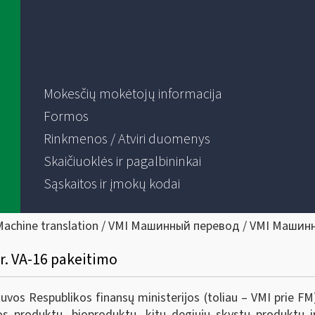
Mokesčių mokėtojų informacija
Formos
Rinkmenos / Atviri duomenys
Skaičiuoklės ir pagalbininkai
Sąskaitos ir įmokų kodai
Machine translation / VMI Машинный перевод / VMI Машин
r. VA-16 pakeitimo
tuvos Respublikos finansų ministerijos (toliau – VMI prie FM
os produktų, bioproduktų, kitų degiųjų skystų produktų ir