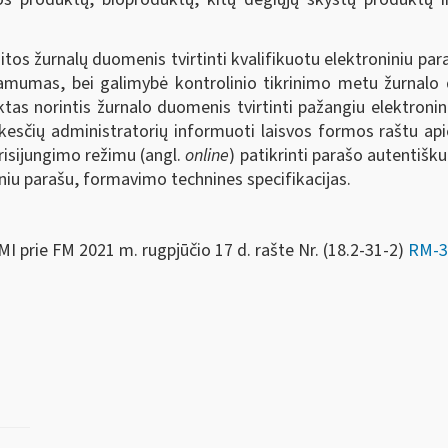
itos žurnalų duomenis tvirtinti kvalifikuotu elektroniniu pa
mumas, bei galimybė kontrolinio tikrinimo metu žurnalo 
tas norintis žurnalo duomenis tvirtinti pažangiu elektronini
esčių administratorių informuoti laisvos formos raštu api
risijungimo režimu (angl.
online
) patikrinti parašo autentišk
niu parašu, formavimo technines specifikacijas.
I prie FM 2021 m. rugpjūčio 17 d. rašte Nr. (18.2-31-2)
RM-3