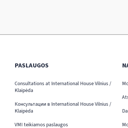
PASLAUGOS
N
Consultations at International House Vilnius /
Mo
Klaipėda
At
Консультации в International House Vilnius /
Klaipėda
Da
VMI teikiamos paslaugos
Mo