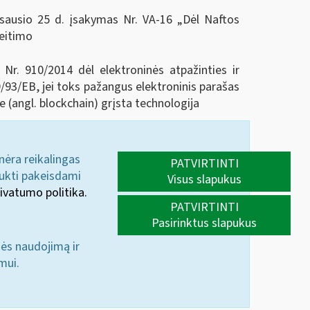
 sausio 25 d. įsakymas Nr. VA-16 „Dėl Naftos
keitimo
r. 910/2014 dėl elektroninės atpažinties ir
/93/EB, jei toks pažangus elektroninis parašas
(angl. blockchain) grįsta technologija
 nėra reikalingas
PATVIRTINTI
aukti pakeisdami
Visus slapukus
ivatumo politika.
PATVIRTINTI
Pasirinktus slapukus
nės naudojimą ir
mui.