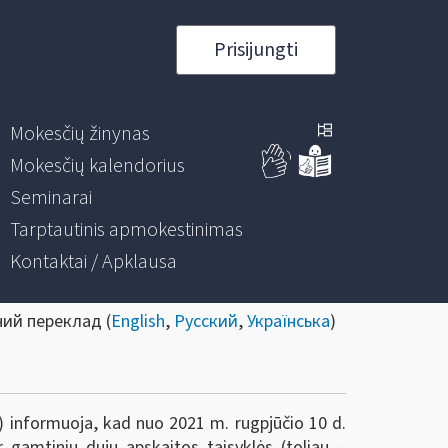
Prisijungti
Mokesčių žinynas
Mokesčių kalendorius
Seminarai
Tarptautinis apmokestinimas
Kontaktai / Apklausa
ний переклад (
English
,
Русский
,
Українська
)
)
informuoja, kad nuo 2021 m. rugpjūčio 10 d.
 gamtinių dujų apskaitos taisyklės (toliau –