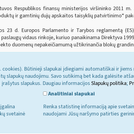
tuvos Respublikos finansų ministerijos viršininko 2011 m.
duktų ir gamtinių dujų apskaitos taisyklių patvirtinimo“ pa
s 23 d. Europos Parlamento ir Tarybos reglamentą (ES) N
 paslaugų vidaus rinkoje, kuriuo panaikinama Direktyva 1999
jekto duomenų nepakeičiamumą užtikrinančia blokų grandine 
. cookies). Būtinieji slapukai įdiegiami automatiškai ir jiems
u kitų slapukų naudojimu. Savo sutikimą bet kada galėsite atš
i įrašytus slapukus. Daugiau informacijos
Slapukų politika
;
Pr
Analitiniai slapukai
įgalina
Renka statistinę informaciją apie svetai
ukų svetainė
naudojami Jūsų naršymo patirties gerini