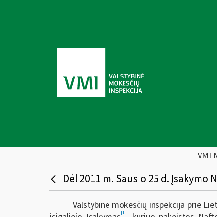
VMI 
Dėl 2011 m. Sausio 25 d. Įsakymo N
Valstybinė mokesčių inspekcija prie Lie
[1]
įsigaliojo Įsakymas
, kuriuo pakeistos Naft