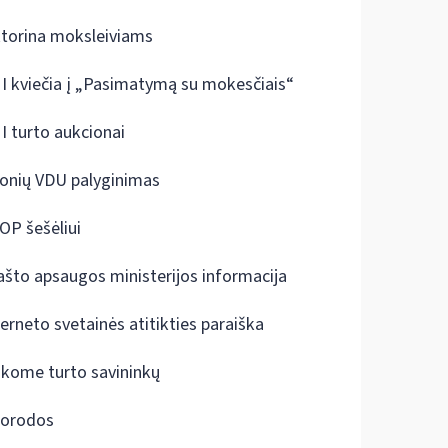
ktorina moksleiviams
I kviečia į „Pasimatymą su mokesčiais“
I turto aukcionai
onių VDU palyginimas
OP šešėliui
ašto apsaugos ministerijos informacija
terneto svetainės atitikties paraiška
škome turto savininkų
orodos