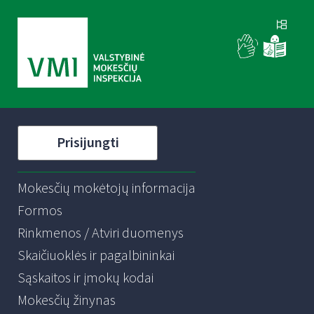
Prisijungti
Mokesčių mokėtojų informacija
Formos
Rinkmenos / Atviri duomenys
Skaičiuoklės ir pagalbininkai
Sąskaitos ir įmokų kodai
Mokesčių žinynas