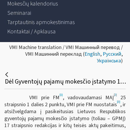
Mokesčių kalendorius
Seminarai
Tarptautinis apmokestinimas
Kontaktai / Apklausa
VMI Machine translation / VMI Машинный перевод /
VMI Машинний переклад (
English
,
Русский
,
Українська
)
Dėl Gyventojų pajamų mokesčio įstatymo 17 straipsnio 1 dalies 5, 25 ir 55 punktų apibendrinto paaiškinimo (komentaro) pakeitimo
[1]
[2]
VMI prie FM
, vadovaudamasi MAĮ
25
[3]
straipsnio 1 dalies 2 punktu, VMI prie FM nuostatais
, ir
atsižvelgdama į pasikeitusias Lietuvos Respublikos
gyventojų pajamų mokesčio įstatymo (toliau – GPMĮ)
17 straipsnio redakcijas ir kitų teisės aktų pakeitimus,