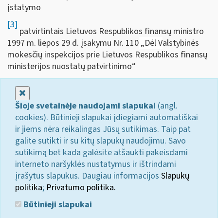
įstatymo
[3]
patvirtintais Lietuvos Respublikos finansų ministro
1997 m. liepos 29 d. įsakymu Nr. 110
„
Dėl
V
alstybinės
mokesčių inspekcijos prie Lietuvos Respublikos finansų
ministerijos nuostatų patvirtinimo“
Uždaryti
Šioje svetainėje naudojami slapukai
(angl.
cookies). Būtinieji slapukai įdiegiami automatiškai
ir jiems nėra reikalingas Jūsų sutikimas. Taip pat
galite sutikti ir su kitų slapukų naudojimu. Savo
sutikimą bet kada galėsite atšaukti pakeisdami
interneto naršyklės nustatymus ir ištrindami
įrašytus slapukus. Daugiau informacijos
Slapukų
politika
;
Privatumo politika.
Būtinieji slapukai