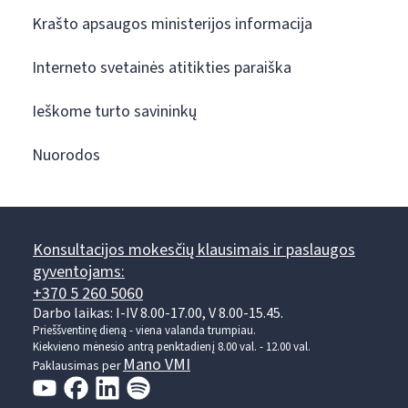
Krašto apsaugos ministerijos informacija
Interneto svetainės atitikties paraiška
Ieškome turto savininkų
Nuorodos
Konsultacijos mokesčių klausimais ir paslaugos
gyventojams:
+370 5 260 5060
Darbo laikas: I-IV 8.00-17.00, V 8.00-15.45.
Prieššventinę dieną - viena valanda trumpiau.
Kiekvieno mėnesio antrą penktadienį 8.00 val. - 12.00 val.
Mano VMI
Paklausimas per