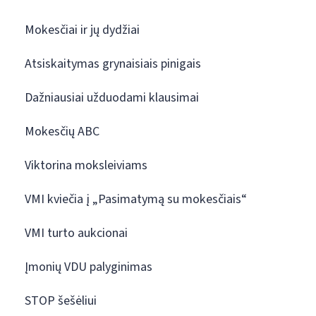
Mokesčiai ir jų dydžiai
Atsiskaitymas grynaisiais pinigais
Dažniausiai užduodami klausimai
Mokesčių ABC
Viktorina moksleiviams
VMI kviečia į „Pasimatymą su mokesčiais“
VMI turto aukcionai
Įmonių VDU palyginimas
STOP šešėliui