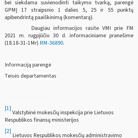
bei siekdama suvienodinti taikymo tvarką, parengė
GPMĮ 17 straipsnio 1 dalies 5, 25 ir 55 punktų
apibendrintą paaiškinimą (komentarą).
Daugiau informacijos rasite VMI prie FM
2021 m.
rugpjūčio 30 d.
informaciniame pranešime
(18.18-31-1Mr)
RM-36890
.
Informaciją parengė
Teisės departamentas
[1]
Valstybinė mokesčių inspekcija prie Lietuvos
Respublikos finansų ministerijos
[2]
Lietuvos Respublikos mokesčių administravimo