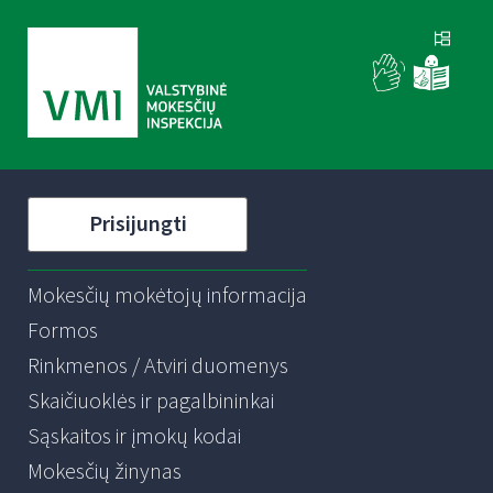
Prisijungti
Mokesčių mokėtojų informacija
Formos
Rinkmenos / Atviri duomenys
Skaičiuoklės ir pagalbininkai
Sąskaitos ir įmokų kodai
Mokesčių žinynas