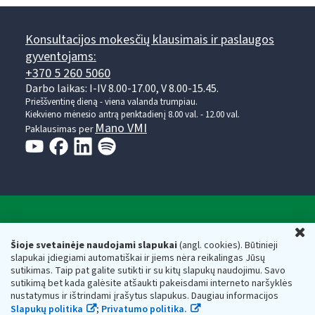
Konsultacijos mokesčių klausimais ir paslaugos
gyventojams:
+370 5 260 5060
Darbo laikas: I-IV 8.00-17.00, V 8.00-15.45.
Prieššventinę dieną - viena valanda trumpiau.
Kiekvieno mėnesio antrą penktadienį 8.00 val. - 12.00 val.
Mano VMI
Paklausimas per
Valstybinė mokesčių inspekcija prie Lietuvos
U
Respublikos finansų ministerijos
Šioje svetainėje naudojami slapukai
(angl. cookies). Būtinieji
slapukai įdiegiami automatiškai ir jiems nėra reikalingas Jūsų
Biudžetinė įstaiga. Juridinio asmens kodas — 188659752,
sutikimas. Taip pat galite sutikti ir su kitų slapukų naudojimu. Savo
adresas: Vasario 16-osios g. 14, 01107 Vilnius, Lietuva, el.paštas:
sutikimą bet kada galėsite atšaukti pakeisdami interneto naršyklės
vmi@vmi.lt
, E. pristatymo dėžutės adresas 188659752
nustatymus ir ištrindami įrašytus slapukus. Daugiau informacijos
Duomenys apie Valstybinę mokesčių inspekciją prie Lietuvos
Slapukų politika
;
Privatumo politika.
Respublikos finansų ministerijos kaupiami ir saugomi Juridinių