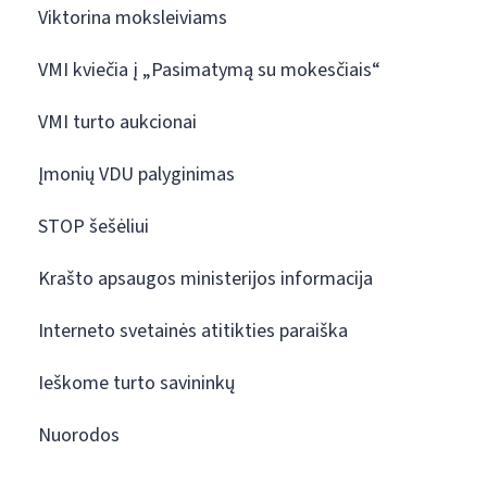
Viktorina moksleiviams
VMI kviečia į „Pasimatymą su mokesčiais“
VMI turto aukcionai
Įmonių VDU palyginimas
STOP šešėliui
Krašto apsaugos ministerijos informacija
Interneto svetainės atitikties paraiška
Ieškome turto savininkų
Nuorodos