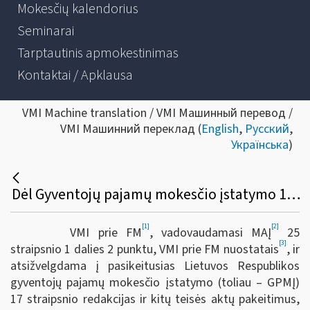
Mokesčių kalendorius
Seminarai
Tarptautinis apmokestinimas
Kontaktai / Apklausa
VMI Machine translation / VMI Машинный перевод /
VMI Машинний переклад (
English
,
Русский
,
Українська
)
Dėl Gyventojų pajamų mokesčio įstatymo 17 straipsnio 1 dalies 5, 25 ir 55 punktų apibendrinto paaiškinimo (komentaro) pakeitimo
[1]
[2]
VMI prie FM
, vadovaudamasi MAĮ
25
[3]
straipsnio 1 dalies 2 punktu, VMI prie FM nuostatais
, ir
atsižvelgdama į pasikeitusias Lietuvos Respublikos
gyventojų pajamų mokesčio įstatymo (toliau – GPMĮ)
17 straipsnio redakcijas ir kitų teisės aktų pakeitimus,