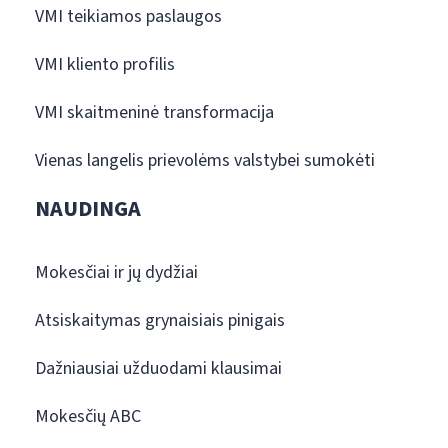
VMI teikiamos paslaugos
VMI kliento profilis
VMI skaitmeninė transformacija
Vienas langelis prievolėms valstybei sumokėti
NAUDINGA
Mokesčiai ir jų dydžiai
Atsiskaitymas grynaisiais pinigais
Dažniausiai užduodami klausimai
Mokesčių ABC