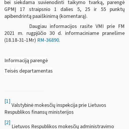
bei siekdama suvienodinti taikymo tvarką, parengė
GPMĮ 17 straipsnio 1 dalies 5, 25 ir 55 punktų
apibendrintą paaiškinimą (komentarą).
Daugiau informacijos rasite VMI prie FM
2021 m.
rugpjūčio 30 d.
informaciniame pranešime
(18.18-31-1Mr)
RM-36890
.
Informaciją parengė
Teisės departamentas
[1]
Valstybinė mokesčių inspekcija prie Lietuvos
Respublikos finansų ministerijos
[2]
Lietuvos Respublikos mokesčių administravimo