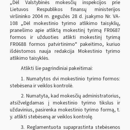
„Dėl Valstybinės mokesčių inspekcijos prie
Lietuvos Respublikos finansų ministerijos
viršininko 2004 m. gegužės 28 d. įsakymo Nr. VA-
108 „Dėl mokestinio tyrimo atlikimo taisyklių,
pranešimo apie atliktą mokestinį tyrimą FR0687
formos ir užduoties atlikti mokestinį tyrimą
FR0688 formos patvirtinimo“ pakeitimo, kuriuo
išdėstomos nauja redakcija Mokestinio tyrimo
atlikimo taisyklės.
Atlikti šie pagrindiniai pakeitimai:
1. Numatytos dvi mokestinio tyrimo formos:
stebėsena ir veiklos kontrolė.
2. Numatyta, kad mokesčių administratorius,
atsižvelgdamas į mokestinio tyrimo tikslus ir
uždavinius, pasirenka mokestinio tyrimo formą, t.
y. atlikti stebėseną ar veiklos kontrolę.
3. Reglamentuota supaprastinta stebėsenos