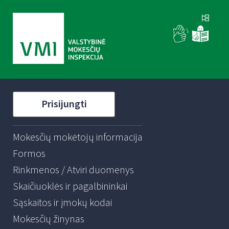
Prisijungti
Mokesčių mokėtojų informacija
Formos
Rinkmenos / Atviri duomenys
Skaičiuoklės ir pagalbininkai
Sąskaitos ir įmokų kodai
Mokesčių žinynas