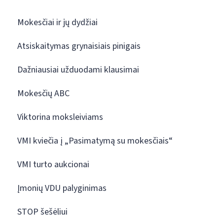
Mokesčiai ir jų dydžiai
Atsiskaitymas grynaisiais pinigais
Dažniausiai užduodami klausimai
Mokesčių ABC
Viktorina moksleiviams
VMI kviečia į „Pasimatymą su mokesčiais“
VMI turto aukcionai
Įmonių VDU palyginimas
STOP šešėliui