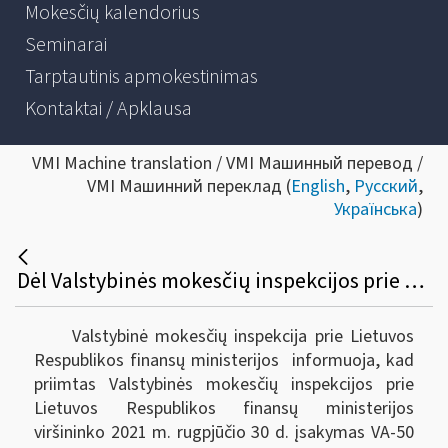
Mokesčių kalendorius
Seminarai
Tarptautinis apmokestinimas
Kontaktai / Apklausa
VMI Machine translation / VMI Машинный перевод /
VMI Машинний переклад (
English
,
Русский
,
Українська
)
Dėl Valstybinės mokesčių inspekcijos prie Lietuvos Respublikos finansų ministerijos viršininko 2004 m. gegužės 28 d. įsakymo Nr. VA-108 pakeitimo
Valstybinė mokesčių inspekcija prie Lietuvos
Respublikos finansų ministerijos informuoja, kad
priimtas Valstybinės mokesčių inspekcijos prie
Lietuvos Respublikos finansų ministerijos
viršininko 2021 m. rugpjūčio 30 d. įsakymas VA-50