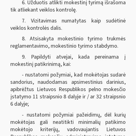
6. Užduotis atlikti mokestinį tyrimą išrašoma
tik atliekant veiklos kontrolę.
7. Vizitavimas numatytas kaip sudėtinė
veiklos kontrolės dalis.
8. Atsisakyta mokestinio tyrimo trukmės
reglamentavimo, mokestinio tyrimo stabdymo.
9. Papildyti atvejai, kada pereinama į
mokestinį patikrinimą, kai:
- nustatomi požymiai, kad mokėtojas sudarė
sandorius, naudodamas apsimestinius darinius,
apibrėžtus Lietuvos Respublikos pelno mokesčio
įstatymo 11 straipsnio 8 dalyje ir / ar 32 straipsnio
6 dalyje;
- nustatomi požymiai pažeidimų, dėl kurių
mokėtojas gali neatitikti minimalių patikimo
mokėtojo kriterijų, vadovaujantis Lietuvos