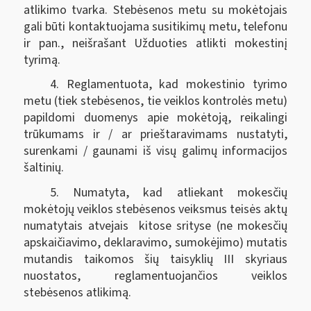
atlikimo tvarka. Stebėsenos metu su mokėtojais
gali būti kontaktuojama susitikimų metu, telefonu
ir pan., neišrašant Užduoties atlikti mokestinį
tyrimą.
4. Reglamentuota, kad mokestinio tyrimo
metu (tiek stebėsenos, tie veiklos kontrolės metu)
papildomi duomenys apie mokėtoją, reikalingi
trūkumams ir / ar prieštaravimams nustatyti,
surenkami / gaunami iš visų galimų informacijos
šaltinių.
5. Numatyta, kad atliekant mokesčių
mokėtojų veiklos stebėsenos veiksmus teisės aktų
numatytais atvejais kitose srityse (ne mokesčių
apskaičiavimo, deklaravimo, sumokėjimo) mutatis
mutandis taikomos šių taisyklių III skyriaus
nuostatos, reglamentuojančios veiklos
stebėsenos atlikimą.