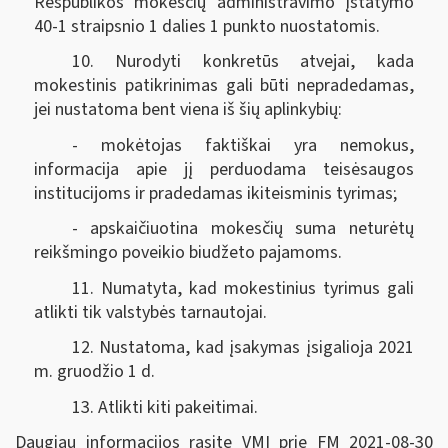
Respublikos mokesčių administravimo įstatymo
40-1 straipsnio 1 dalies 1 punkto nuostatomis.
10. Nurodyti konkretūs atvejai, kada
mokestinis patikrinimas gali būti nepradedamas,
jei nustatoma bent viena iš šių aplinkybių:
- mokėtojas faktiškai yra nemokus,
informacija apie jį perduodama teisėsaugos
institucijoms ir pradedamas ikiteisminis tyrimas;
- apskaičiuotina mokesčių suma neturėtų
reikšmingo poveikio biudžeto pajamoms.
11. Numatyta, kad mokestinius tyrimus gali
atlikti tik valstybės tarnautojai.
12. Nustatoma, kad įsakymas įsigalioja 2021
m. gruodžio 1 d.
13. Atlikti kiti pakeitimai.
Daugiau informacijos rasite VMI prie FM 2021-08-30