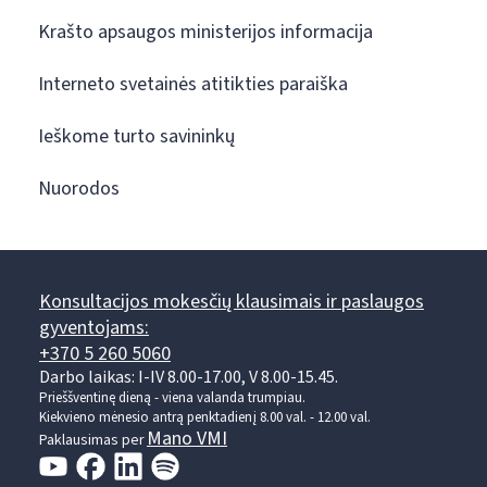
Krašto apsaugos ministerijos informacija
Interneto svetainės atitikties paraiška
Ieškome turto savininkų
Nuorodos
Konsultacijos mokesčių klausimais ir paslaugos
gyventojams:
+370 5 260 5060
Darbo laikas: I-IV 8.00-17.00, V 8.00-15.45.
Prieššventinę dieną - viena valanda trumpiau.
Kiekvieno mėnesio antrą penktadienį 8.00 val. - 12.00 val.
Mano VMI
Paklausimas per