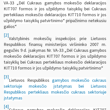
VA-33 „Dėl Cukraus gamybos mokesčio deklaracijos
KIT707 formos ir jos užpildymo taisyklių bei Cukraus
pertekliaus mokesčio deklaracijos KIT710 formos ir jos
užpildymo taisyklių patvirtinimo“
pripažinimo netekusiu
galios“
[2]
Valstybinės mokesčių inspekcijos prie Lietuvos
Respublikos finansų ministerijos viršininko 2007 m.
gegužės 9 d. įsakymas Nr. VA-33 „Dėl Cukraus gamybos
mokesčio deklaracijos KIT707 formos ir jos užpildymo
taisyklių bei Cukraus pertekliaus mokesčio deklaracijos
KIT710 formos ir jos užpildymo taisyklių patvirtinimo“
[3]
Lietuvos Respublikos
gamybos mokesčio cukraus
sektoriuje mokesčio įstatymas bei
Lietuvos
Respublikоs
pertekliaus mokesčio cukraus sektoriuje
įstatymas
[4]