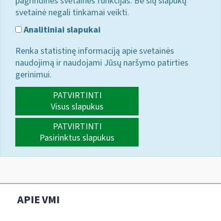
pagrindines svetainės funkcijas. Be šių slapukų
svetainė negali tinkamai veikti.
Analitiniai slapukai
Renka statistinę informaciją apie svetainės
naudojimą ir naudojami Jūsų naršymo patirties
gerinimui.
PATVIRTINTI
Visus slapukus
PATVIRTINTI
Pasirinktus slapukus
APIE VMI