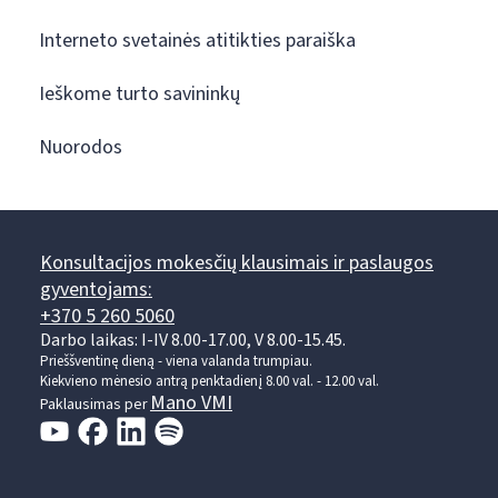
Interneto svetainės atitikties paraiška
Ieškome turto savininkų
Nuorodos
Konsultacijos mokesčių klausimais ir paslaugos
gyventojams:
+370 5 260 5060
Darbo laikas: I-IV 8.00-17.00, V 8.00-15.45.
Prieššventinę dieną - viena valanda trumpiau.
Kiekvieno mėnesio antrą penktadienį 8.00 val. - 12.00 val.
Mano VMI
Paklausimas per