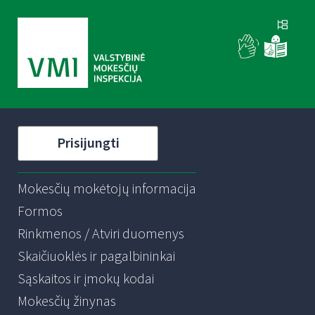
Prisijungti
Mokesčių mokėtojų informacija
Formos
Rinkmenos / Atviri duomenys
Skaičiuoklės ir pagalbininkai
Sąskaitos ir įmokų kodai
Mokesčių žinynas