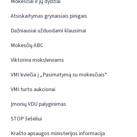
Mokesčiai ir jų dydžiai
Atsiskaitymas grynaisiais pinigais
Dažniausiai užduodami klausimai
Mokesčių ABC
Viktorina moksleiviams
VMI kviečia į „Pasimatymą su mokesčiais“
VMI turto aukcionai
Įmonių VDU palyginimas
STOP šešėliui
Krašto apsaugos ministerijos informacija