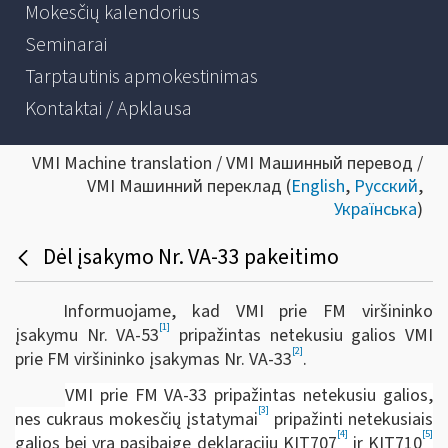
Mokesčių kalendorius
Seminarai
Tarptautinis apmokestinimas
Kontaktai / Apklausa
VMI Machine translation / VMI Машинный перевод /
VMI Машинний переклад (
English
,
Русский
,
Українська
)
Dėl įsakymo Nr. VA-33 pakeitimo
Informuojame, kad VMI prie FM viršininko
[1]
įsakymu Nr. VA-53
pripažintas netekusiu galios VMI
[2]
prie FM viršininko įsakymas Nr. VA-33
.
VMI prie FM VA-33 pripažintas netekusiu galios,
[3]
nes cukraus mokesčių įstatymai
pripažinti netekusiais
[4]
[5]
galios bei yra pasibaigę deklaracijų KIT707
ir KIT710