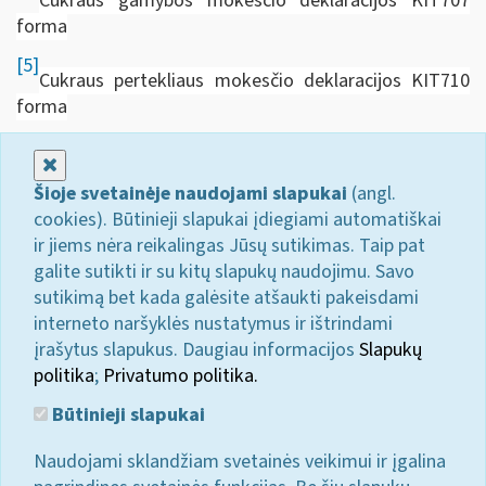
Cukraus gamybos mokesčio deklaracijos KIT707
forma
[5]
Cukraus pertekliaus mokesčio deklaracijos KIT710
forma
Uždaryti
Šioje svetainėje naudojami slapukai
(angl.
cookies). Būtinieji slapukai įdiegiami automatiškai
ir jiems nėra reikalingas Jūsų sutikimas. Taip pat
galite sutikti ir su kitų slapukų naudojimu. Savo
sutikimą bet kada galėsite atšaukti pakeisdami
interneto naršyklės nustatymus ir ištrindami
įrašytus slapukus. Daugiau informacijos
Slapukų
politika
;
Privatumo politika.
Būtinieji slapukai
Naudojami sklandžiam svetainės veikimui ir įgalina