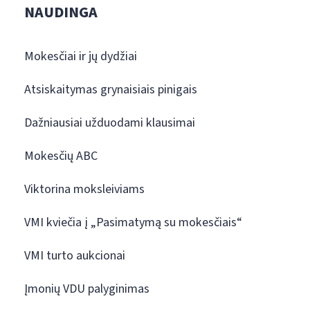
NAUDINGA
Mokesčiai ir jų dydžiai
Atsiskaitymas grynaisiais pinigais
Dažniausiai užduodami klausimai
Mokesčių ABC
Viktorina moksleiviams
VMI kviečia į „Pasimatymą su mokesčiais“
VMI turto aukcionai
Įmonių VDU palyginimas