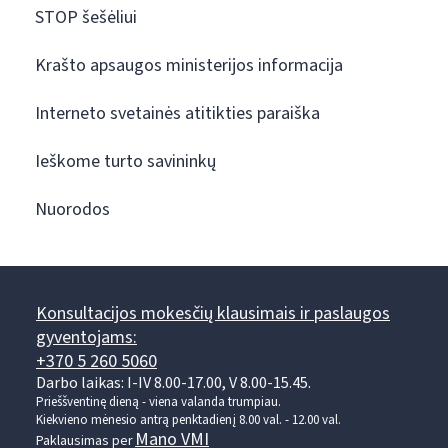
STOP šešėliui
Krašto apsaugos ministerijos informacija
Interneto svetainės atitikties paraiška
Ieškome turto savininkų
Nuorodos
Konsultacijos mokesčių klausimais ir paslaugos
gyventojams:
+370 5 260 5060
Darbo laikas: I-IV 8.00-17.00, V 8.00-15.45.
Prieššventinę dieną - viena valanda trumpiau.
Kiekvieno mėnesio antrą penktadienį 8.00 val. - 12.00 val.
Mano VMI
Paklausimas per