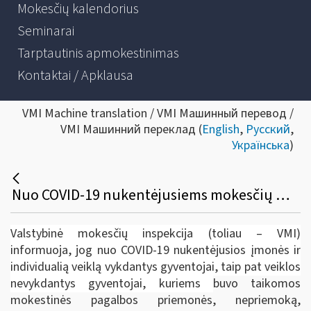
Mokesčių kalendorius
Seminarai
Tarptautinis apmokestinimas
Kontaktai / Apklausa
VMI Machine translation / VMI Машинный перевод /
VMI Машинний переклад (
English
,
Русский
,
Українська
)
Nuo COVID-19 nukentėjusiems mokesčių mokėtojams - dar mėnuo nepriemokai be delspinigių sumokėti
Valstybinė mokesčių inspekcija (toliau – VMI)
informuoja, jog nuo COVID-19 nukentėjusios įmonės ir
individualią veiklą vykdantys gyventojai, taip pat veiklos
nevykdantys gyventojai, kuriems
buvo taikomos
mokestinės pagalbos priemonės, nepriemoką,