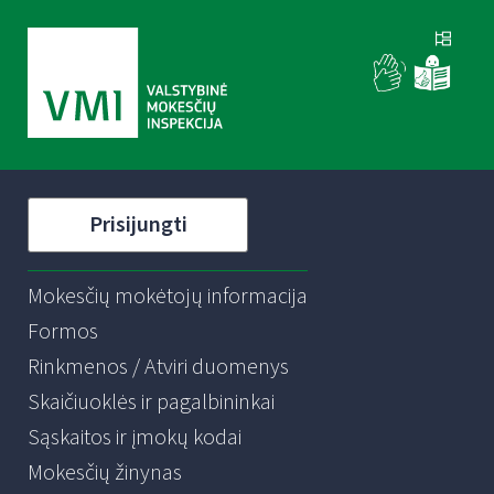
Prisijungti
Mokesčių mokėtojų informacija
Formos
Rinkmenos / Atviri duomenys
Skaičiuoklės ir pagalbininkai
Sąskaitos ir įmokų kodai
Mokesčių žinynas