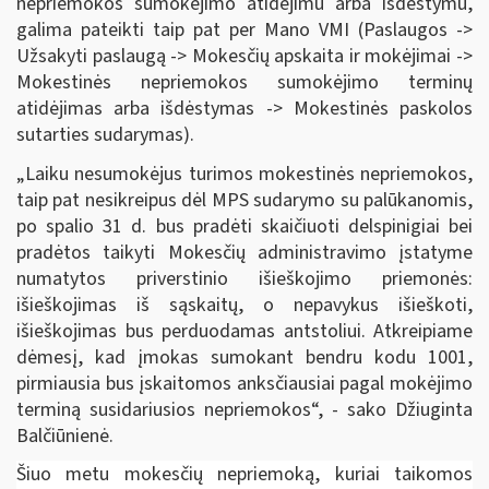
nepriemokos sumokėjimo atidėjimu arba išdėstymu,
galima pateikti taip pat per Mano VMI (Paslaugos ->
Užsakyti paslaugą -> Mokesčių apskaita ir mokėjimai ->
Mokestinės nepriemokos sumokėjimo terminų
atidėjimas arba išdėstymas -> Mokestinės paskolos
sutarties sudarymas).
„Laiku nesumokėjus turimos mokestinės nepriemokos,
taip pat nesikreipus dėl MPS sudarymo su palūkanomis,
po spalio 31 d. bus pradėti skaičiuoti delspinigiai bei
pradėtos taikyti Mokesčių administravimo įstatyme
numatytos priverstinio išieškojimo priemonės:
išieškojimas iš sąskaitų, o nepavykus išieškoti,
išieškojimas bus perduodamas antstoliui. Atkreipiame
dėmesį, kad įmokas sumokant bendru kodu 1001,
pirmiausia bus įskaitomos anksčiausiai pagal mokėjimo
terminą susidariusios nepriemokos“, - sako Džiuginta
Balčiūnienė.
Šiuo metu mokesčių nepriemoką, kuriai taikomos