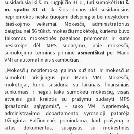
susidariusią iki š. m. rugpjūčio 31 d., turi sumokėti
iki š.
m. spalio 31 d.
Iki šios dienos dėl susidariusios
nepriemokos neskaičiuojami delspinigiai bei nevykdomi
išieškojimo veiksmai. Mokesčių administratorius
daugiau nei 56 tūkst. mokesčių mokėtojų, kuriems buvo
taikomos mokestinės pagalbos priemonės ir kurie
nesikreipė dėl MPS sudarymo, apie mokesčių
sumokėjimo terminus priminė
asmeniškai
per Mano
VMI ar automatiniais skambučiais.
„Mokesčių nepriemoką galima sužinoti ir mokesčius
sumokėti prisijungus prie Mano VMI. Mokesčių
mokėtojai, kurie susiduria su laikinais finansiniais
sunkumais ir negali laiku sumokėti mokesčių, visais
atvejais gali kreiptis su prašymu sudaryti MPS
įprastomis sąlygomis“, - sako VMI Nepriemokų
administravimo departamento vyresnioji patarėja
Džiuginta Balčiūnienė, primindama, kad prašymą ir
kitus dokumentus, susijusius su mokestinės