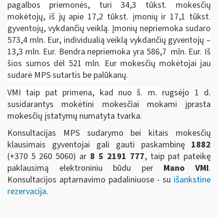
pagalbos priemonės, turi 34,3 tūkst. mokesčių
mokėtojų, iš jų apie 17,2 tūkst. įmonių ir 17,1 tūkst.
gyventojų, vykdančių veiklą. Įmonių nepriemoka sudaro
573,4 mln. Eur, individualią veiklą vykdančių gyventojų –
13,3 mln. Eur. Bendra nepriemoka yra 586,7 mln. Eur. Iš
šios sumos dėl 521 mln. Eur mokesčių mokėtojai jau
sudarė MPS sutartis be palūkanų.
VMI taip pat primena, kad nuo š. m.
rugsėjo 1 d.
susidarantys mokėtini mokesčiai mokami įprasta
mokesčių įstatymų numatyta tvarka.
Konsultacijas MPS sudarymo bei kitais mokesčių
klausimais gyventojai gali gauti paskambinę
1882
(+370 5 260 5060)
ar
8 5 2191 777
, taip pat pateikę
paklausimą elektroniniu būdu per
Mano VMI
.
Konsultacijos aptarnavimo padaliniuose - su
išankstine
rezervacija
.