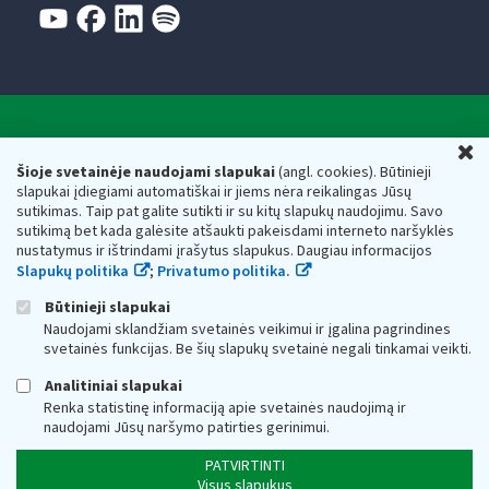
Valstybinė mokesčių inspekcija prie Lietuvos
U
Respublikos finansų ministerijos
Šioje svetainėje naudojami slapukai
(angl. cookies). Būtinieji
slapukai įdiegiami automatiškai ir jiems nėra reikalingas Jūsų
Biudžetinė įstaiga. Juridinio asmens kodas — 188659752,
sutikimas. Taip pat galite sutikti ir su kitų slapukų naudojimu. Savo
adresas: Vasario 16-osios g. 14, 01107 Vilnius, Lietuva, el.paštas:
sutikimą bet kada galėsite atšaukti pakeisdami interneto naršyklės
vmi@vmi.lt
, E. pristatymo dėžutės adresas 188659752
nustatymus ir ištrindami įrašytus slapukus. Daugiau informacijos
Duomenys apie Valstybinę mokesčių inspekciją prie Lietuvos
Slapukų politika
;
Privatumo politika.
Respublikos finansų ministerijos kaupiami ir saugomi Juridinių
asmenų registre
Būtinieji slapukai
Naudojami sklandžiam svetainės veikimui ir įgalina pagrindines
svetainės funkcijas. Be šių slapukų svetainė negali tinkamai veikti.
Analitiniai slapukai
Renka statistinę informaciją apie svetainės naudojimą ir
naudojami Jūsų naršymo patirties gerinimui.
PATVIRTINTI
Visus slapukus