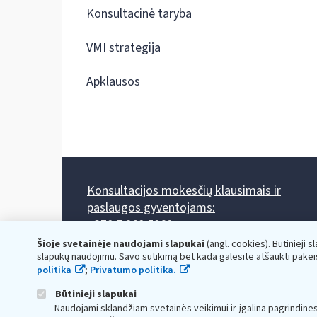
Konsultacinė taryba
VMI strategija
Apklausos
Konsultacijos mokesčių klausimais ir
paslaugos gyventojams:
+370 5 260 5060
Darbo laikas: I-IV 8.00-17.00, V 8.00-15.45.
Šioje svetainėje naudojami slapukai
(angl. cookies). Būtinieji s
Prieššventinę dieną - viena valanda trumpiau.
slapukų naudojimu. Savo sutikimą bet kada galėsite atšaukti pakei
Kiekvieno mėnesio antrą penktadienį 8.00 val. - 12.00 val.
politika
;
Privatumo politika.
Mano VMI
Paklausimas per
Būtinieji slapukai
Naudojami sklandžiam svetainės veikimui ir įgalina pagrindine