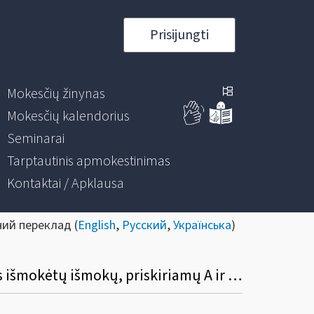
Prisijungti
Mokesčių žinynas
Mokesčių kalendorius
Seminarai
Tarptautinis apmokestinimas
Kontaktai / Apklausa
ний переклад (
English
,
Русский
,
Українська
)
Dėl 2021 m. liepos 26 d. įsakymo Nr. VA-46, kuriuo buvo pakeistos Metinės gyventojams išmokėtų išmokų, priskiriamų A ir B klasės pajamoms, deklaracijos GPM312 formos ir jos priedų GPM312L, GPM312U formų užpildymo ir pateikimo taisyklės, pakeitimo