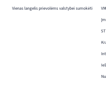
Vienas langelis prievolėms valstybei sumokėti
VM
Įm
ST
Kr
In
Ie
Nu