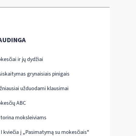
AUDINGA
kesčiai ir jų dydžiai
siskaitymas grynaisiais pinigais
žniausiai užduodami klausimai
kesčių ABC
ktorina moksleiviams
I kviečia į „Pasimatymą su mokesčiais“