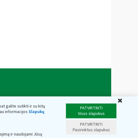
Uždar
t galite sutikti ir su kitų
PATVIRTINTI
iau informacijos
Slapukų
Visus slapukus
PATVIRTINTI
Pasirinktus slapukus
ojimą ir naudojami Jūsų