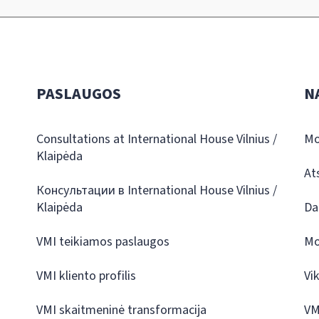
PASLAUGOS
N
Consultations at International House Vilnius /
Mo
Klaipėda
At
Консультации в International House Vilnius /
Klaipėda
Da
VMI teikiamos paslaugos
Mo
VMI kliento profilis
Vi
VMI skaitmeninė transformacija
VM