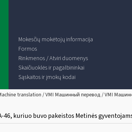
Mokesčių mokėtojų informacija
Formos
Rinkmenos / Atviri duomenys
Skaičiuoklės ir pagalbininkai
Sąskaitos ir įmokų kodai
Machine translation / VMI Машинный перевод / VMI Машин