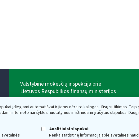
Valstybinė mokesčių inspekcija prie
Lietuvos Respublikos finansų ministerijos
Biudžetinė įstaiga. Juridinio asmens kodas — 188659752,
adresas: Vasario 16-osios g. 14, 01107 Vilnius, Lietuva,
lapukai įdiegiami automatiškai ir jiems nėra reikalingas Jūsų sutikimas. Taip pa
el.paštas:
vmi@vmi.lt
, E. pristatymo dėžutės adresas
sdami interneto naršyklės nustatymus ir ištrindami įrašytus slapukus. Daug
188659752
Duomenys apie Valstybinę mokesčių inspekciją prie
Lietuvos Respublikos finansų ministerijos kaupiami ir
Analitiniai slapukai
saugomi Juridinių asmenų registre
s svetainės
Renka statistinę informaciją apie svetainės naud