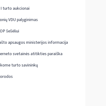
I turto aukcionai
onių VDU palyginimas
OP šešėliui
ašto apsaugos ministerijos informacija
terneto svetainės atitikties paraiška
škome turto savininkų
orodos