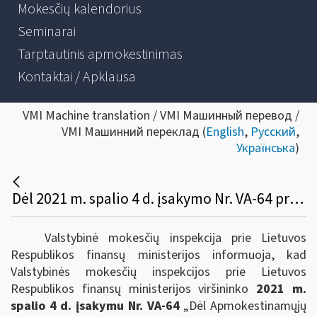
Mokesčių kalendorius
Seminarai
Tarptautinis apmokestinimas
Kontaktai / Apklausa
VMI Machine translation / VMI Машинный перевод /
VMI Машинний переклад (
English
,
Русский
,
Українська
)
Dėl 2021 m. spalio 4 d. įsakymo Nr. VA-64 priėmimo
Valstybinė mokesčių inspekcija prie Lietuvos
Respublikos finansų ministerijos informuoja, kad
Valstybinės mokesčių inspekcijos prie Lietuvos
Respublikos finansų ministerijos viršininko
2021 m.
spalio 4 d. įsakymu Nr. VA-64
„Dėl Apmokestinamųjų