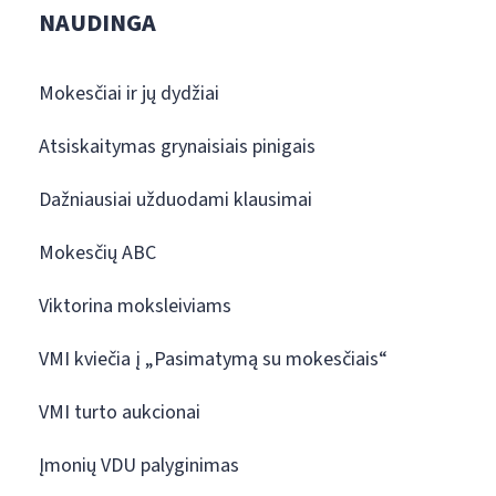
NAUDINGA
Mokesčiai ir jų dydžiai
Atsiskaitymas grynaisiais pinigais
Dažniausiai užduodami klausimai
Mokesčių ABC
Viktorina moksleiviams
VMI kviečia į „Pasimatymą su mokesčiais“
VMI turto aukcionai
Įmonių VDU palyginimas