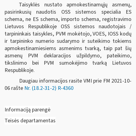
Taisyklės nustato apmokestinamųjų asmenų,
pasirinkusių naudotis OSS sistemos specialia ES
schema, ne ES schema, importo schema, registravimo
Lietuvos Respublikoje OSS sistemos naudotojais /
tarpininkais taisykles, PVM mokėtojo, VOES, IOSS kodų
ir tarpininko numerio sudarymo ir suteikimo tokiems
apmokestinamiesiems asmenims tvarką, taip pat šių
asmenų PVM deklaracijos užpildymo, pateikimo,
tikslinimo bei PVM sumokėjimo tvarką Lietuvos
Respublikoje.
Daugiau informacijos rasite VMI prie FM 2021-10-
06 rašte
Nr. (18.2-31-2) R-4360
Informaciją parengė
Teisės departamentas