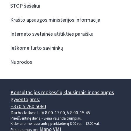
STOP šešėliui
Krašto apsaugos ministerijos informacija
Interneto svetainės atitikties paraiška
Ieškome turto savininkų
Nuorodos
Konsultacijos mokesčių klausimais ir paslaugos
gyventojams:
+370 5 260 5060
Darbo laikas: I-IV 8.00-17.00, V 8.00-15.45.
Prieššventinę dieną - viena valanda trumpiau.
Kiekvieno mėnesio antrą penktadienį 8.00 val. - 12.00 val.
Mano VMI
Paklausimas per