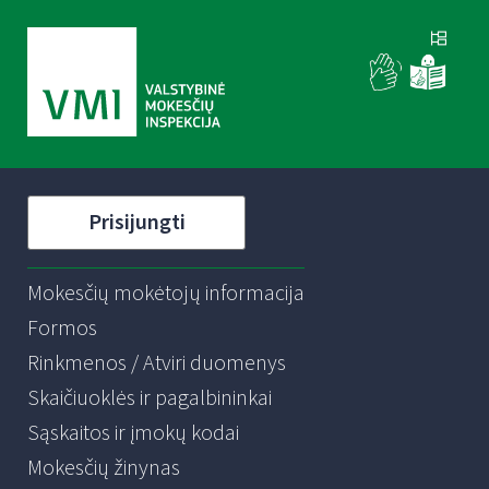
Prisijungti
Mokesčių mokėtojų informacija
Formos
Rinkmenos / Atviri duomenys
Skaičiuoklės ir pagalbininkai
Sąskaitos ir įmokų kodai
Mokesčių žinynas