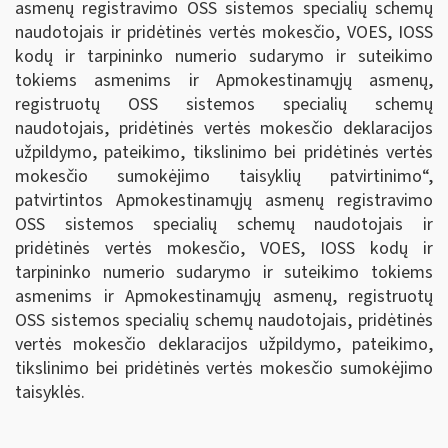
asmenų registravimo OSS sistemos specialių schemų
naudotojais ir pridėtinės vertės mokesčio, VOES, IOSS
kodų ir tarpininko numerio sudarymo ir suteikimo
tokiems asmenims ir Apmokestinamųjų asmenų,
registruotų OSS sistemos specialių schemų
naudotojais
,
pridėtinės vertės mokesčio deklaracijos
užpildymo, pateikimo, tikslinimo bei pridėtinės vertės
mokesčio sumokėjimo taisyklių patvirtinimo“,
patvirtintos Apmokestinamųjų asmenų registravimo
OSS sistemos specialių schemų naudotojais ir
pridėtinės vertės mokesčio, VOES, IOSS kodų ir
tarpininko numerio sudarymo ir suteikimo tokiems
asmenims ir Apmokestinamųjų asmenų, registruotų
OSS sistemos specialių schemų naudotojais
,
pridėtinės
vertės mokesčio deklaracijos užpildymo, pateikimo,
tikslinimo bei pridėtinės vertės mokesčio sumokėjimo
taisyklės.