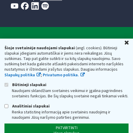
Valstybinė mokesčių inspekcija prie Lietuvos
U
Respublikos finansų ministerijos
Šioje svetainėje naudojami slapukai
(angl. cookies). Būtinieji
slapukai įdiegiami automatiškai ir jiems nėra reikalingas Jūsų
Biudžetinė įstaiga. Juridinio asmens kodas — 188659752,
sutikimas. Taip pat galite sutikti ir su kitų slapukų naudojimu. Savo
adresas: Vasario 16-osios g. 14, 01107 Vilnius, Lietuva, el.paštas:
sutikimą bet kada galėsite atšaukti pakeisdami interneto naršyklės
vmi@vmi.lt
, E. pristatymo dėžutės adresas 188659752
nustatymus ir ištrindami įrašytus slapukus. Daugiau informacijos
Duomenys apie Valstybinę mokesčių inspekciją prie Lietuvos
Slapukų politika
;
Privatumo politika.
Respublikos finansų ministerijos kaupiami ir saugomi Juridinių
asmenų registre
Būtinieji slapukai
Naudojami sklandžiam svetainės veikimui ir įgalina pagrindines
svetainės funkcijas. Be šių slapukų svetainė negali tinkamai veikti.
Analitiniai slapukai
Renka statistinę informaciją apie svetainės naudojimą ir
naudojami Jūsų naršymo patirties gerinimui.
PATVIRTINTI