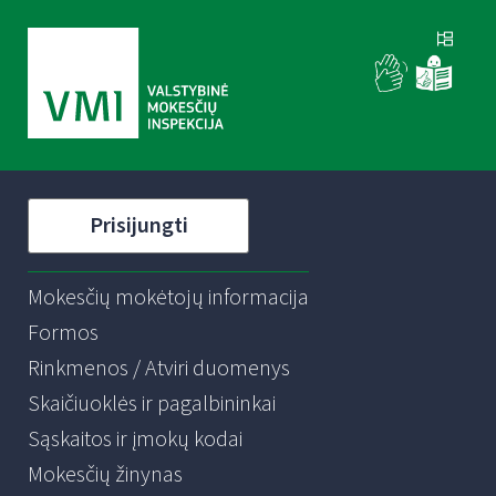
Prisijungti
Mokesčių mokėtojų informacija
Formos
Rinkmenos / Atviri duomenys
Skaičiuoklės ir pagalbininkai
Sąskaitos ir įmokų kodai
Mokesčių žinynas