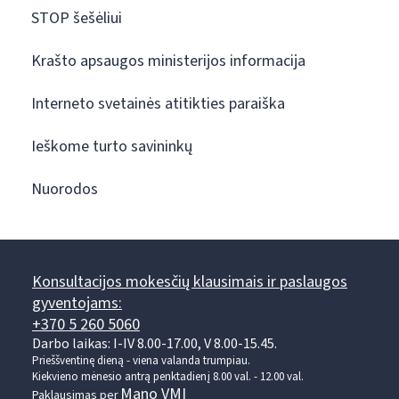
STOP šešėliui
Krašto apsaugos ministerijos informacija
Interneto svetainės atitikties paraiška
Ieškome turto savininkų
Nuorodos
Konsultacijos mokesčių klausimais ir paslaugos
gyventojams:
+370 5 260 5060
Darbo laikas: I-IV 8.00-17.00, V 8.00-15.45.
Prieššventinę dieną - viena valanda trumpiau.
Kiekvieno mėnesio antrą penktadienį 8.00 val. - 12.00 val.
Mano VMI
Paklausimas per