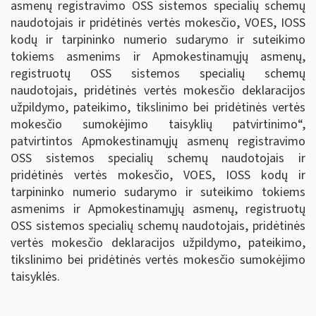
asmenų registravimo OSS sistemos specialių schemų
naudotojais ir pridėtinės vertės mokesčio, VOES, IOSS
kodų ir tarpininko numerio sudarymo ir suteikimo
tokiems asmenims ir Apmokestinamųjų asmenų,
registruotų OSS sistemos specialių schemų
naudotojais
,
pridėtinės vertės mokesčio deklaracijos
užpildymo, pateikimo, tikslinimo bei pridėtinės vertės
mokesčio sumokėjimo taisyklių patvirtinimo“,
patvirtintos Apmokestinamųjų asmenų registravimo
OSS sistemos specialių schemų naudotojais ir
pridėtinės vertės mokesčio, VOES, IOSS kodų ir
tarpininko numerio sudarymo ir suteikimo tokiems
asmenims ir Apmokestinamųjų asmenų, registruotų
OSS sistemos specialių schemų naudotojais
,
pridėtinės
vertės mokesčio deklaracijos užpildymo, pateikimo,
tikslinimo bei pridėtinės vertės mokesčio sumokėjimo
taisyklės.