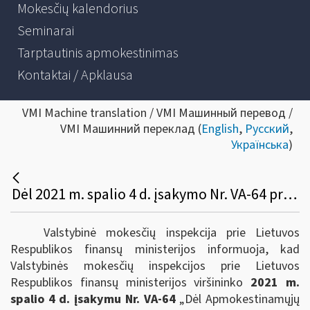
Mokesčių kalendorius
Seminarai
Tarptautinis apmokestinimas
Kontaktai / Apklausa
VMI Machine translation / VMI Машинный перевод /
VMI Машинний переклад (
English
,
Русский
,
Українська
)
Dėl 2021 m. spalio 4 d. įsakymo Nr. VA-64 priėmimo
Valstybinė mokesčių inspekcija prie Lietuvos
Respublikos finansų ministerijos informuoja, kad
Valstybinės mokesčių inspekcijos prie Lietuvos
Respublikos finansų ministerijos viršininko
2021 m.
spalio 4 d. įsakymu Nr. VA-64
„Dėl Apmokestinamųjų