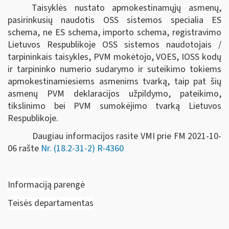
Taisyklės nustato apmokestinamųjų asmenų,
pasirinkusių naudotis OSS sistemos specialia ES
schema, ne ES schema, importo schema, registravimo
Lietuvos Respublikoje OSS sistemos naudotojais /
tarpininkais taisykles, PVM mokėtojo, VOES, IOSS kodų
ir tarpininko numerio sudarymo ir suteikimo tokiems
apmokestinamiesiems asmenims tvarką, taip pat šių
asmenų PVM deklaracijos užpildymo, pateikimo,
tikslinimo bei PVM sumokėjimo tvarką Lietuvos
Respublikoje.
Daugiau informacijos rasite VMI prie FM 2021-10-
06 rašte
Nr. (18.2-31-2) R-4360
Informaciją parengė
Teisės departamentas