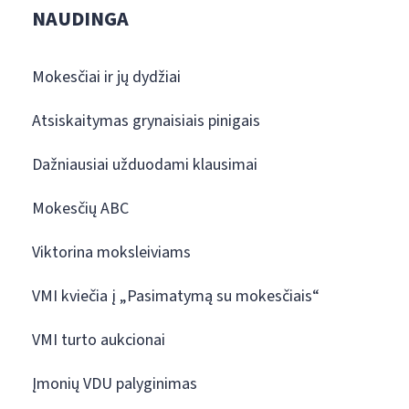
NAUDINGA
Mokesčiai ir jų dydžiai
Atsiskaitymas grynaisiais pinigais
Dažniausiai užduodami klausimai
Mokesčių ABC
Viktorina moksleiviams
VMI kviečia į „Pasimatymą su mokesčiais“
VMI turto aukcionai
Įmonių VDU palyginimas