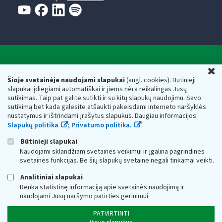
Valstybinė mokesčių inspekcija prie Lietuvos
U
Respublikos finansų ministerijos
Šioje svetainėje naudojami slapukai
(angl. cookies). Būtinieji
slapukai įdiegiami automatiškai ir jiems nėra reikalingas Jūsų
Biudžetinė įstaiga. Juridinio asmens kodas — 188659752,
sutikimas. Taip pat galite sutikti ir su kitų slapukų naudojimu. Savo
adresas: Vasario 16-osios g. 14, 01107 Vilnius, Lietuva, el.paštas:
sutikimą bet kada galėsite atšaukti pakeisdami interneto naršyklės
vmi@vmi.lt
, E. pristatymo dėžutės adresas 188659752
nustatymus ir ištrindami įrašytus slapukus. Daugiau informacijos
Duomenys apie Valstybinę mokesčių inspekciją prie Lietuvos
Slapukų politika
;
Privatumo politika.
Respublikos finansų ministerijos kaupiami ir saugomi Juridinių
asmenų registre
Būtinieji slapukai
Naudojami sklandžiam svetainės veikimui ir įgalina pagrindines
svetainės funkcijas. Be šių slapukų svetainė negali tinkamai veikti.
Analitiniai slapukai
Renka statistinę informaciją apie svetainės naudojimą ir
naudojami Jūsų naršymo patirties gerinimui.
PATVIRTINTI