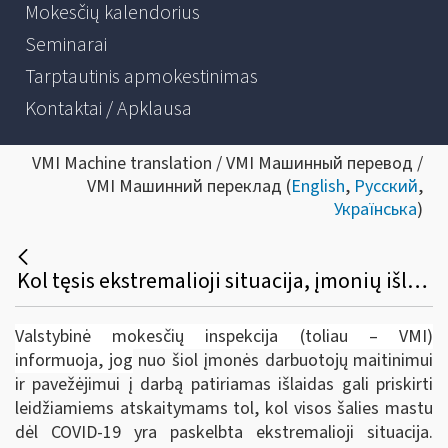
Mokesčių kalendorius
Seminarai
Tarptautinis apmokestinimas
Kontaktai / Apklausa
VMI Machine translation / VMI Машинный перевод /
VMI Машинний переклад (
English
,
Русский
,
Українська
)
Kol tęsis ekstremalioji situacija, įmonių išlaidos darbuotojų maitinimui ir pavežėjimui į darbą – leidžiami atskaitymai
Valstybinė mokesčių inspekcija (toliau – VMI)
informuoja, jog
nuo šiol įmonės darbuotojų maitinimui
ir pavežėjimui į darbą patiriamas išlaidas gali priskirti
leidžiamiems atskaitymams tol, kol visos šalies mastu
dėl COVID-19 yra paskelbta ekstremalioji situacija.