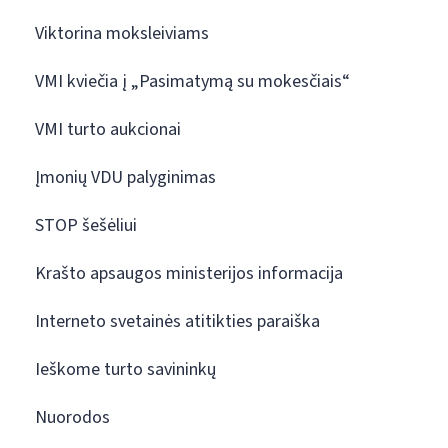
Viktorina moksleiviams
VMI kviečia į „Pasimatymą su mokesčiais“
VMI turto aukcionai
Įmonių VDU palyginimas
STOP šešėliui
Krašto apsaugos ministerijos informacija
Interneto svetainės atitikties paraiška
Ieškome turto savininkų
Nuorodos