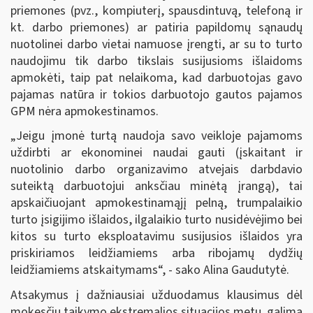
priemones (pvz., kompiuterį, spausdintuvą, telefoną ir
kt. darbo priemones) ar patiria papildomų sąnaudų
nuotolinei darbo vietai namuose įrengti, ar su to turto
naudojimu tik darbo tikslais susijusioms išlaidoms
apmokėti, taip pat nelaikoma, kad darbuotojas gavo
pajamas natūra ir tokios darbuotojo gautos pajamos
GPM nėra apmokestinamos.
„Jeigu įmonė turtą naudoja savo veikloje pajamoms
uždirbti ar ekonominei naudai gauti (įskaitant ir
nuotolinio darbo organizavimo atvejais darbdavio
suteiktą darbuotojui anksčiau minėtą įrangą), tai
apskaičiuojant apmokestinamąjį pelną, trumpalaikio
turto įsigijimo išlaidos, ilgalaikio turto nusidėvėjimo bei
kitos su turto eksploatavimu susijusios išlaidos yra
priskiriamos leidžiamiems arba ribojamų dydžių
leidžiamiems atskaitymams“, - sako Alina Gaudutytė.
Atsakymus į dažniausiai užduodamus klausimus dėl
mokesčių taikymo ekstremalios situacijos metu galima