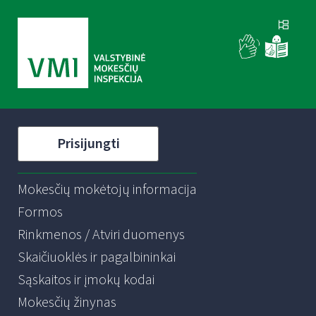
Prisijungti
Mokesčių mokėtojų informacija
Formos
Rinkmenos / Atviri duomenys
Skaičiuoklės ir pagalbininkai
Sąskaitos ir įmokų kodai
Mokesčių žinynas