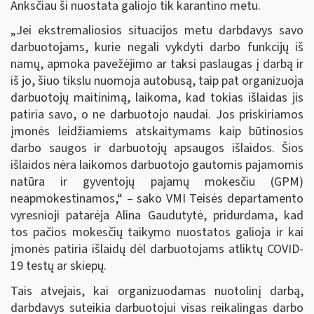
Anksčiau ši nuostata galiojo tik karantino metu.
„Jei ekstremaliosios situacijos metu darbdavys savo
darbuotojams, kurie negali vykdyti darbo funkcijų iš
namų, apmoka pavežėjimo ar taksi paslaugas į darbą ir
iš jo, šiuo tikslu nuomoja autobusą, taip pat organizuoja
darbuotojų maitinimą, laikoma, kad tokias išlaidas jis
patiria savo, o ne darbuotojo naudai. Jos priskiriamos
įmonės leidžiamiems atskaitymams kaip būtinosios
darbo saugos ir darbuotojų apsaugos išlaidos. Šios
išlaidos nėra laikomos darbuotojo gautomis pajamomis
natūra ir gyventojų pajamų mokesčiu (GPM)
neapmokestinamos,“ – sako VMI Teisės departamento
vyresnioji patarėja Alina Gaudutytė, pridurdama, kad
tos pačios mokesčių taikymo nuostatos galioja ir kai
įmonės patiria išlaidų dėl darbuotojams atliktų COVID-
19 testų ar skiepų.
Tais atvejais, kai organizuodamas nuotolinį darbą,
darbdavys suteikia darbuotojui visas reikalingas darbo