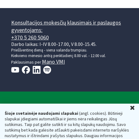
Konsultacijos mokesčių klausimais ir paslaugos
gyventojams:
+370 5 260 5060
Darbo laikas: I-IV 8.00-17.00, V 8.00-15.45.
Prieššventinę dieną - viena valanda trumpiau.
Kiekvieno mėnesio antrą penktadienį 8.00 val. - 12.00 val.
Mano VMI
Paklausimas per
Valstybinė mokesčių inspekcija prie Lietuvos
U
Respublikos finansų ministerijos
Šioje svetainėje naudojami slapukai
(angl. cookies). Būtinieji
slapukai įdiegiami automatiškai ir jiems nėra reikalingas Jūsų
Biudžetinė įstaiga. Juridinio asmens kodas — 188659752,
sutikimas. Taip pat galite sutikti ir su kitų slapukų naudojimu. Savo
adresas: Vasario 16-osios g. 14, 01107 Vilnius, Lietuva, el.paštas:
sutikimą bet kada galėsite atšaukti pakeisdami interneto naršyklės
vmi@vmi.lt
, E. pristatymo dėžutės adresas 188659752
nustatymus ir ištrindami įrašytus slapukus. Daugiau informacijos
Duomenys apie Valstybinę mokesčių inspekciją prie Lietuvos