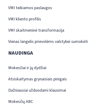
VMI teikiamos paslaugos
VMI kliento profilis
VMI skaitmeninė transformacija
Vienas langelis prievolėms valstybei sumokėti
NAUDINGA
Mokesčiai ir jų dydžiai
Atsiskaitymas grynaisiais pinigais
Dažniausiai užduodami klausimai
Mokesčių ABC