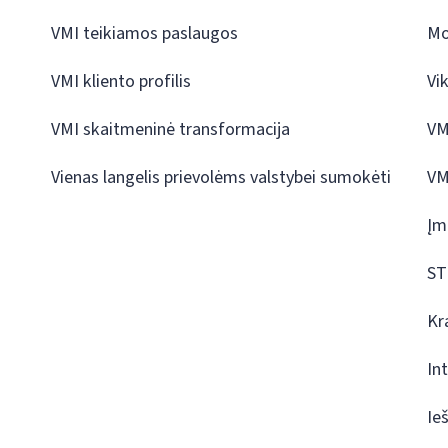
VMI teikiamos paslaugos
Mo
VMI kliento profilis
Vi
VMI skaitmeninė transformacija
VM
Vienas langelis prievolėms valstybei sumokėti
VM
Įm
ST
Kr
In
Ie