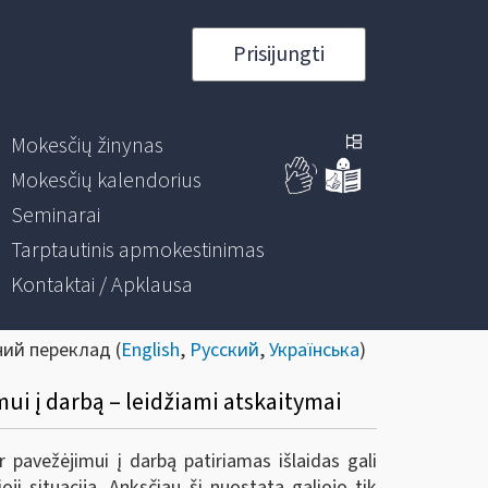
Prisijungti
Mokesčių žinynas
Mokesčių kalendorius
Seminarai
Tarptautinis apmokestinimas
Kontaktai / Apklausa
ний переклад (
English
,
Русский
,
Українська
)
mui į darbą – leidžiami atskaitymai
 pavežėjimui į darbą patiriamas išlaidas gali
i situacija. Anksčiau ši nuostata galiojo tik