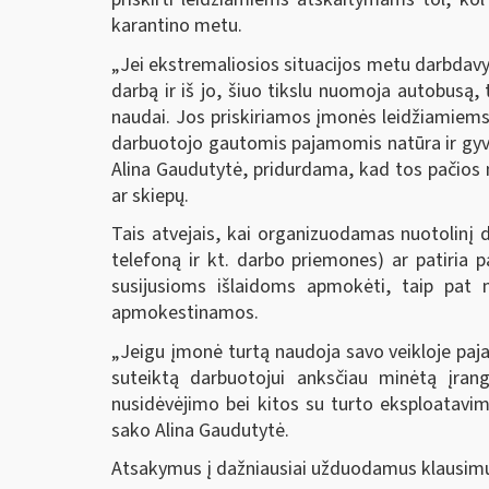
karantino metu.
„Jei ekstremaliosios situacijos metu darbdavy
darbą ir iš jo, šiuo tikslu nuomoja autobusą,
naudai. Jos priskiriamos įmonės leidžiamiems
darbuotojo gautomis pajamomis natūra ir gy
Alina Gaudutytė, pridurdama, kad tos pačios 
ar skiepų.
Tais atvejais, kai organizuodamas nuotolinį 
telefoną ir kt. darbo priemones) ar patiria 
susijusioms išlaidoms apmokėti, taip pat
apmokestinamos.
„Jeigu įmonė turtą naudoja savo veikloje paj
suteiktą darbuotojui anksčiau minėtą įrangą
nusidėvėjimo bei kitos su turto eksploatavim
sako Alina Gaudutytė.
Atsakymus į dažniausiai užduodamus klausimu