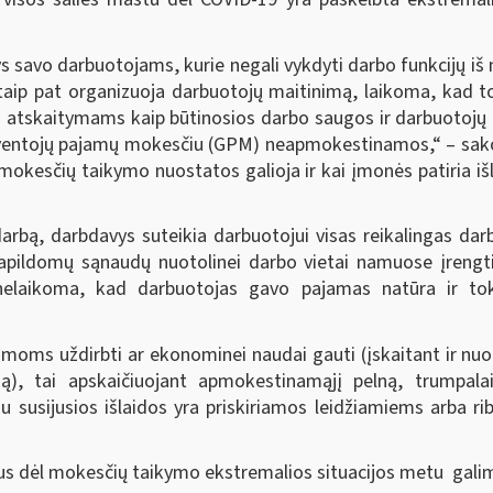
s savo darbuotojams, kurie negali vykdyti darbo funkcijų i
 taip pat organizuoja darbuotojų maitinimą, laikoma, kad tok
 atskaitymams kaip būtinosios darbo saugos ir darbuotojų a
ventojų pajamų mokesčiu (GPM) neapmokestinamos,“ – sako 
mokesčių taikymo nuostatos galioja ir kai įmonės patiria iš
darbą, darbdavys suteikia darbuotojui visas reikalingas dar
papildomų sąnaudų nuotolinei darbo vietai namuose įrengti
 nelaikoma, kad darbuotojas gavo pajamas natūra ir 
amoms uždirbti ar ekonominei naudai gauti (įskaitant ir nuo
), tai apskaičiuojant apmokestinamąjį pelną, trumpalaiki
u susijusios išlaidos yra priskiriamos leidžiamiems arba 
s dėl mokesčių taikymo ekstremalios situacijos metu gali