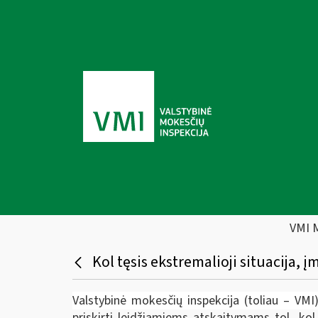
VMI 
Kol tęsis ekstremalioji situacija, 
Valstybinė mokesčių inspekcija (toliau – VMI
priskirti leidžiamiems atskaitymams tol, kol