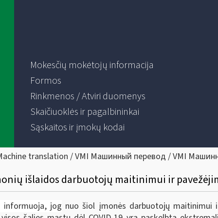
Mokesčių mokėtojų informacija
Formos
Rinkmenos / Atviri duomenys
Skaičiuoklės ir pagalbininkai
Sąskaitos ir įmokų kodai
Machine translation / VMI Машинный перевод / VMI Машин
įmonių išlaidos darbuotojų maitinimui ir pavežėji
) informuoja, jog
nuo šiol įmonės darbuotojų maitinimui ir
 visos šalies mastu dėl COVID-19 yra paskelbta ekstremalioj