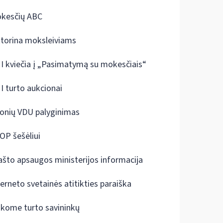
kesčių ABC
ktorina moksleiviams
I kviečia į „Pasimatymą su mokesčiais“
I turto aukcionai
onių VDU palyginimas
OP šešėliui
ašto apsaugos ministerijos informacija
terneto svetainės atitikties paraiška
škome turto savininkų