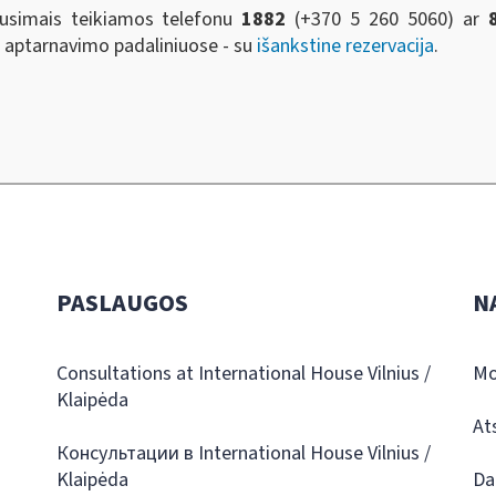
usimais teikiamos telefonu
1882
(+370 5 260 5060)
ar
s aptarnavimo padaliniuose - su
išankstine rezervacija
.
PASLAUGOS
N
Consultations at International House Vilnius /
Mo
Klaipėda
At
Консультации в International House Vilnius /
Klaipėda
Da