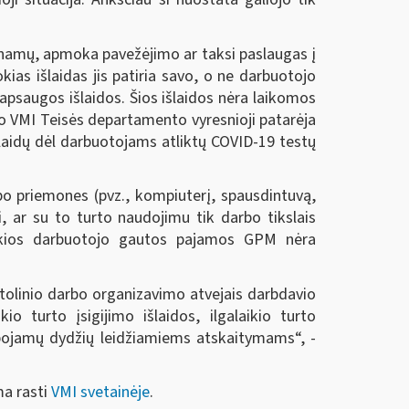
š namų, apmoka pavežėjimo ar taksi paslaugas į
ias išlaidas jis patiria savo, o ne darbuotojo
psaugos išlaidos. Šios išlaidos nėra laikomos
VMI Teisės departamento vyresnioji patarėja
laidų dėl darbuotojams atliktų COVID-19 testų
bo priemones (pvz., kompiuterį, spausdintuvą,
, ar su to turto naudojimu tik darbo tikslais
tokios darbuotojo gautos pajamos GPM nėra
tolinio darbo organizavimo atvejais darbdavio
o turto įsigijimo išlaidos, ilgalaikio turto
ribojamų dydžių leidžiamiems atskaitymams“, -
ma rasti
VMI svetainėje
.