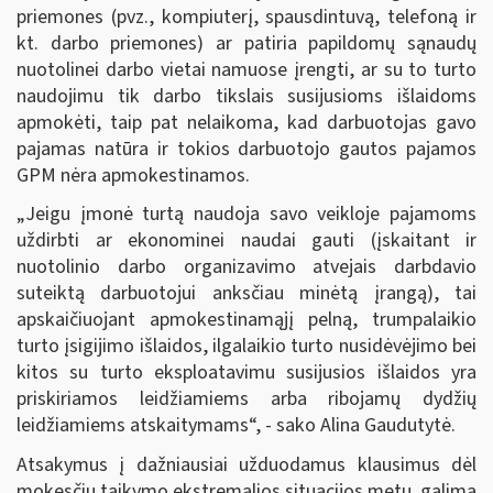
priemones (pvz., kompiuterį, spausdintuvą, telefoną ir
kt. darbo priemones) ar patiria papildomų sąnaudų
nuotolinei darbo vietai namuose įrengti, ar su to turto
naudojimu tik darbo tikslais susijusioms išlaidoms
apmokėti, taip pat nelaikoma, kad darbuotojas gavo
pajamas natūra ir tokios darbuotojo gautos pajamos
GPM nėra apmokestinamos.
„Jeigu įmonė turtą naudoja savo veikloje pajamoms
uždirbti ar ekonominei naudai gauti (įskaitant ir
nuotolinio darbo organizavimo atvejais darbdavio
suteiktą darbuotojui anksčiau minėtą įrangą), tai
apskaičiuojant apmokestinamąjį pelną, trumpalaikio
turto įsigijimo išlaidos, ilgalaikio turto nusidėvėjimo bei
kitos su turto eksploatavimu susijusios išlaidos yra
priskiriamos leidžiamiems arba ribojamų dydžių
leidžiamiems atskaitymams“, - sako Alina Gaudutytė.
Atsakymus į dažniausiai užduodamus klausimus dėl
mokesčių taikymo ekstremalios situacijos metu galima