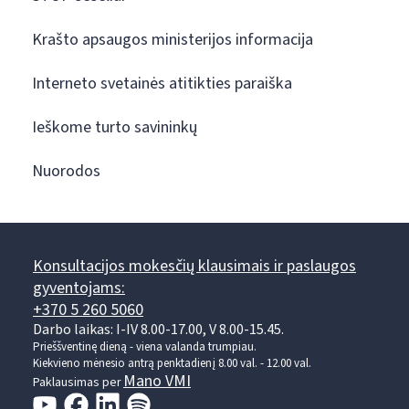
Krašto apsaugos ministerijos informacija
Interneto svetainės atitikties paraiška
Ieškome turto savininkų
Nuorodos
Konsultacijos mokesčių klausimais ir paslaugos
gyventojams:
+370 5 260 5060
Darbo laikas: I-IV 8.00-17.00, V 8.00-15.45.
Prieššventinę dieną - viena valanda trumpiau.
Kiekvieno mėnesio antrą penktadienį 8.00 val. - 12.00 val.
Mano VMI
Paklausimas per