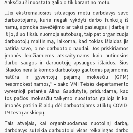
Anksčiau ši nuostata galiojo tik karantino metu.
„Jei ekstremaliosios situacijos metu darbdavys savo
darbuotojams, kurie negali vykdyti darbo funkcijų iš
namų, apmoka pavežėjimo ar taksi paslaugas į darbą ir
iš jo, šiuo tikslu nuomoja autobusą, taip pat organizuoja
darbuotojų maitinimą, laikoma, kad tokias išlaidas jis
patiria savo, o ne darbuotojo naudai. Jos priskiriamos
įmonės leidžiamiems atskaitymams kaip būtinosios
darbo saugos ir darbuotojų apsaugos išlaidos. Šios
išlaidos nėra laikomos darbuotojo gautomis pajamomis
natūra ir gyventojų pajamų mokesčiu (GPM)
neapmokestinamos,“ – sako VMI Teisės departamento
vyresnioji patarėja Alina Gaudutytė, pridurdama, kad
tos pačios mokesčių taikymo nuostatos galioja ir kai
įmonės patiria išlaidų dėl darbuotojams atliktų COVID-
19 testų ar skiepų.
Tais atvejais, kai organizuodamas nuotolinį darbą,
darbdavys suteikia darbuotojui visas reikalingas darbo