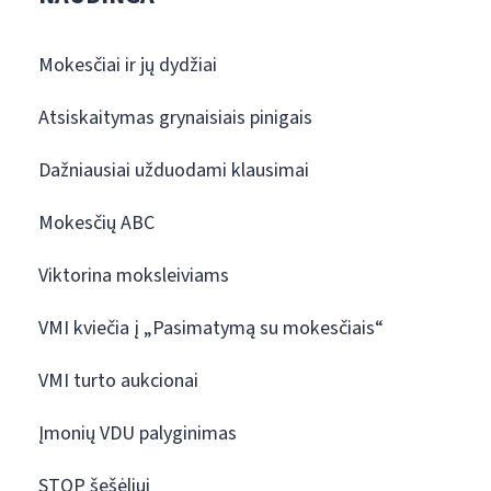
Mokesčiai ir jų dydžiai
Atsiskaitymas grynaisiais pinigais
Dažniausiai užduodami klausimai
Mokesčių ABC
Viktorina moksleiviams
VMI kviečia į „Pasimatymą su mokesčiais“
VMI turto aukcionai
Įmonių VDU palyginimas
STOP šešėliui