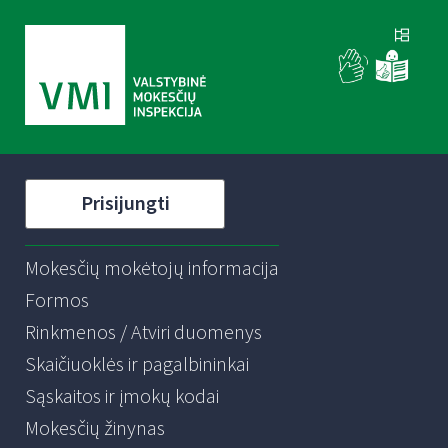
Prisijungti
Mokesčių mokėtojų informacija
Formos
Rinkmenos / Atviri duomenys
Skaičiuoklės ir pagalbininkai
Sąskaitos ir įmokų kodai
Mokesčių žinynas