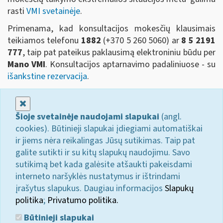
rasti
VMI svetainėje
.
Primenama, kad konsultacijos mokesčių klausimais
teikiamos telefonu
1882
(+370 5 260 5060)
ar
8 5 2191
777
, taip pat pateikus paklausimą elektroniniu būdu per
Mano VMI
. Konsultacijos aptarnavimo padaliniuose - su
išankstine rezervacija
.
Uždaryti
Šioje svetainėje naudojami slapukai
(angl.
cookies). Būtinieji slapukai įdiegiami automatiškai
ir jiems nėra reikalingas Jūsų sutikimas. Taip pat
galite sutikti ir su kitų slapukų naudojimu. Savo
sutikimą bet kada galėsite atšaukti pakeisdami
interneto naršyklės nustatymus ir ištrindami
įrašytus slapukus. Daugiau informacijos
Slapukų
politika
;
Privatumo politika.
Būtinieji slapukai