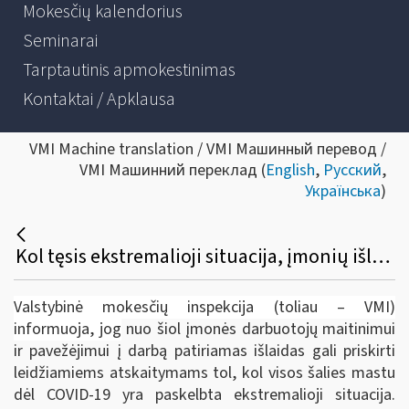
Mokesčių kalendorius
Seminarai
Tarptautinis apmokestinimas
Kontaktai / Apklausa
VMI Machine translation / VMI Машинный перевод /
VMI Машинний переклад (
English
,
Русский
,
Українська
)
Kol tęsis ekstremalioji situacija, įmonių išlaidos darbuotojų maitinimui ir pavežėjimui į darbą – leidžiami atskaitymai
Valstybinė mokesčių inspekcija (toliau – VMI)
informuoja, jog
nuo šiol įmonės darbuotojų maitinimui
ir pavežėjimui į darbą patiriamas išlaidas gali priskirti
leidžiamiems atskaitymams tol, kol visos šalies mastu
dėl COVID-19 yra paskelbta ekstremalioji situacija.