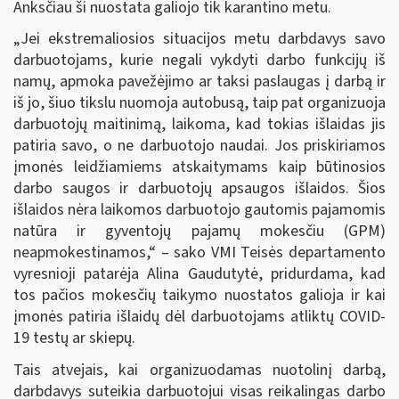
Anksčiau ši nuostata galiojo tik karantino metu.
„Jei ekstremaliosios situacijos metu darbdavys savo
darbuotojams, kurie negali vykdyti darbo funkcijų iš
namų, apmoka pavežėjimo ar taksi paslaugas į darbą ir
iš jo, šiuo tikslu nuomoja autobusą, taip pat organizuoja
darbuotojų maitinimą, laikoma, kad tokias išlaidas jis
patiria savo, o ne darbuotojo naudai. Jos priskiriamos
įmonės leidžiamiems atskaitymams kaip būtinosios
darbo saugos ir darbuotojų apsaugos išlaidos. Šios
išlaidos nėra laikomos darbuotojo gautomis pajamomis
natūra ir gyventojų pajamų mokesčiu (GPM)
neapmokestinamos,“ – sako VMI Teisės departamento
vyresnioji patarėja Alina Gaudutytė, pridurdama, kad
tos pačios mokesčių taikymo nuostatos galioja ir kai
įmonės patiria išlaidų dėl darbuotojams atliktų COVID-
19 testų ar skiepų.
Tais atvejais, kai organizuodamas nuotolinį darbą,
darbdavys suteikia darbuotojui visas reikalingas darbo