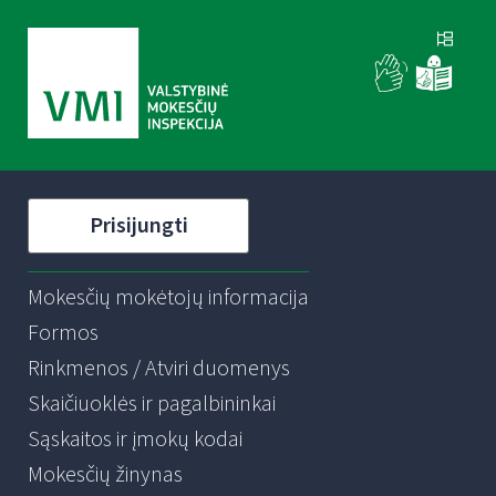
Prisijungti
Mokesčių mokėtojų informacija
Formos
Rinkmenos / Atviri duomenys
Skaičiuoklės ir pagalbininkai
Sąskaitos ir įmokų kodai
Mokesčių žinynas