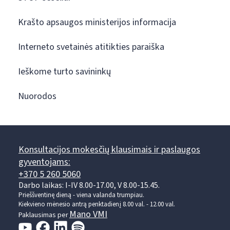
Krašto apsaugos ministerijos informacija
Interneto svetainės atitikties paraiška
Ieškome turto savininkų
Nuorodos
Konsultacijos mokesčių klausimais ir paslaugos
gyventojams:
+370 5 260 5060
Darbo laikas: I-IV 8.00-17.00, V 8.00-15.45.
Prieššventinę dieną - viena valanda trumpiau.
Kiekvieno mėnesio antrą penktadienį 8.00 val. - 12.00 val.
Mano VMI
Paklausimas per