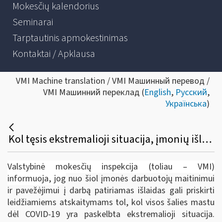
Mokesčių kalendorius
Seminarai
Tarptautinis apmokestinimas
Kontaktai / Apklausa
VMI Machine translation / VMI Машинный перевод /
VMI Машинний переклад (
English
,
Русский
,
Українська
)
Kol tęsis ekstremalioji situacija, įmonių išlaidos darbuotojų maitinimui ir pavežėjimui į darbą – leidžiami atskaitymai
Valstybinė mokesčių inspekcija (toliau – VMI)
informuoja, jog
nuo šiol įmonės darbuotojų maitinimui
ir pavežėjimui į darbą patiriamas išlaidas gali priskirti
leidžiamiems atskaitymams tol, kol visos šalies mastu
dėl COVID-19 yra paskelbta ekstremalioji situacija.