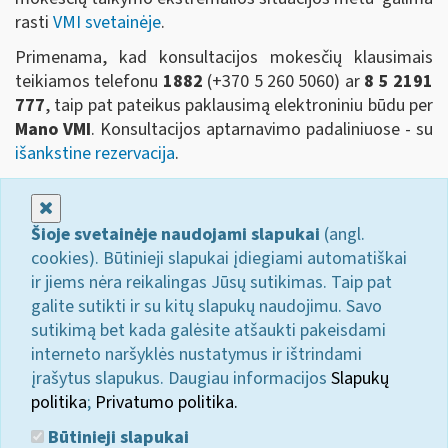
rasti
VMI svetainėje
.
Primenama, kad konsultacijos mokesčių klausimais
teikiamos telefonu
1882
(+370 5 260 5060)
ar
8 5 2191
777
, taip pat pateikus paklausimą elektroniniu būdu per
Mano VMI
. Konsultacijos aptarnavimo padaliniuose - su
išankstine rezervacija
.
Uždaryti
Šioje svetainėje naudojami slapukai
(angl.
cookies). Būtinieji slapukai įdiegiami automatiškai
ir jiems nėra reikalingas Jūsų sutikimas. Taip pat
galite sutikti ir su kitų slapukų naudojimu. Savo
sutikimą bet kada galėsite atšaukti pakeisdami
interneto naršyklės nustatymus ir ištrindami
įrašytus slapukus. Daugiau informacijos
Slapukų
politika
;
Privatumo politika.
Būtinieji slapukai