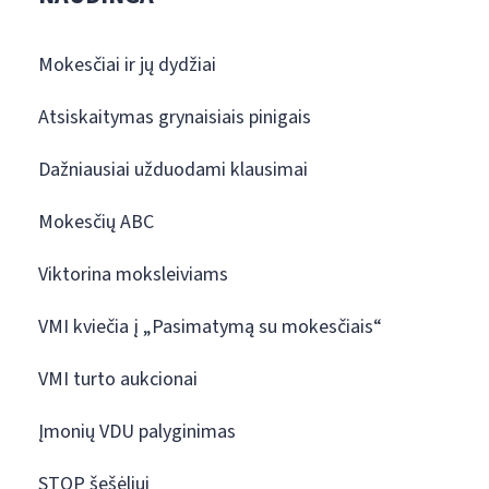
Mokesčiai ir jų dydžiai
Atsiskaitymas grynaisiais pinigais
Dažniausiai užduodami klausimai
Mokesčių ABC
Viktorina moksleiviams
VMI kviečia į „Pasimatymą su mokesčiais“
VMI turto aukcionai
Įmonių VDU palyginimas
STOP šešėliui