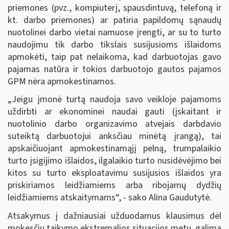
priemones (pvz., kompiuterį, spausdintuvą, telefoną ir
kt. darbo priemones) ar patiria papildomų sąnaudų
nuotolinei darbo vietai namuose įrengti, ar su to turto
naudojimu tik darbo tikslais susijusioms išlaidoms
apmokėti, taip pat nelaikoma, kad darbuotojas gavo
pajamas natūra ir tokios darbuotojo gautos pajamos
GPM nėra apmokestinamos.
„Jeigu įmonė turtą naudoja savo veikloje pajamoms
uždirbti ar ekonominei naudai gauti (įskaitant ir
nuotolinio darbo organizavimo atvejais darbdavio
suteiktą darbuotojui anksčiau minėtą įrangą), tai
apskaičiuojant apmokestinamąjį pelną, trumpalaikio
turto įsigijimo išlaidos, ilgalaikio turto nusidėvėjimo bei
kitos su turto eksploatavimu susijusios išlaidos yra
priskiriamos leidžiamiems arba ribojamų dydžių
leidžiamiems atskaitymams“, - sako Alina Gaudutytė.
Atsakymus į dažniausiai užduodamus klausimus dėl
mokesčių taikymo ekstremalios situacijos metu galima