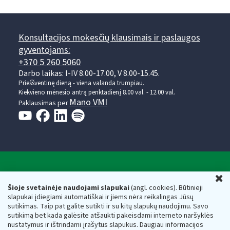
Konsultacijos mokesčių klausimais ir paslaugos
gyventojams:
+370 5 260 5060
Darbo laikas: I-IV 8.00-17.00, V 8.00-15.45.
Prieššventinę dieną - viena valanda trumpiau.
Kiekvieno mėnesio antrą penktadienį 8.00 val. - 12.00 val.
Mano VMI
Paklausimas per
Valstybinė mokesčių inspekcija prie Lietuvos
U
Respublikos finansų ministerijos
Šioje svetainėje naudojami slapukai
(angl. cookies). Būtinieji
slapukai įdiegiami automatiškai ir jiems nėra reikalingas Jūsų
Biudžetinė įstaiga. Juridinio asmens kodas — 188659752,
sutikimas. Taip pat galite sutikti ir su kitų slapukų naudojimu. Savo
adresas: Vasario 16-osios g. 14, 01107 Vilnius, Lietuva, el.paštas:
sutikimą bet kada galėsite atšaukti pakeisdami interneto naršyklės
vmi@vmi.lt
, E. pristatymo dėžutės adresas 188659752
nustatymus ir ištrindami įrašytus slapukus. Daugiau informacijos
Duomenys apie Valstybinę mokesčių inspekciją prie Lietuvos