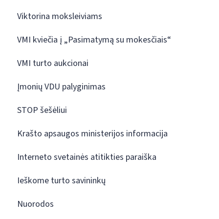
Viktorina moksleiviams
VMI kviečia į „Pasimatymą su mokesčiais“
VMI turto aukcionai
Įmonių VDU palyginimas
STOP šešėliui
Krašto apsaugos ministerijos informacija
Interneto svetainės atitikties paraiška
Ieškome turto savininkų
Nuorodos