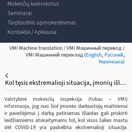
Mokesčių kalendorius
Seminarai
Tarptautinis apmokestinimas
Kontaktai / Apklausa
VMI Machine translation / VMI Машинный перевод /
VMI Машинний переклад (
English
,
Русский
,
Українська
)
Kol tęsis ekstremalioji situacija, įmonių išlaidos darbuotojų maitinimui ir pavežėjimui į darbą – leidžiami atskaitymai
Valstybinė mokesčių inspekcija (toliau – VMI)
informuoja, jog
nuo šiol įmonės darbuotojų maitinimui
ir pavežėjimui į darbą patiriamas išlaidas gali priskirti
leidžiamiems atskaitymams tol, kol visos šalies mastu
dėl COVID-19 yra paskelbta ekstremalioji situacija.