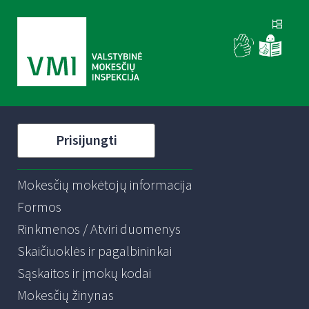
Prisijungti
Mokesčių mokėtojų informacija
Formos
Rinkmenos / Atviri duomenys
Skaičiuoklės ir pagalbininkai
Sąskaitos ir įmokų kodai
Mokesčių žinynas