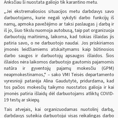
Anksčiau ši nuostata galiojo tik karantino metu.
„Jei ekstremaliosios situacijos metu darbdavys savo
darbuotojams, kurie negali vykdyti darbo funkcijų iš
namų, apmoka pavežėjimo ar taksi paslaugas į darbą ir
iš jo, šiuo tikslu nuomoja autobusą, taip pat organizuoja
darbuotojų maitinimą, laikoma, kad tokias išlaidas jis
patiria savo, o ne darbuotojo naudai. Jos priskiriamos
įmonės leidžiamiems atskaitymams kaip būtinosios
darbo saugos ir darbuotojų apsaugos išlaidos. Šios
išlaidos nėra laikomos darbuotojo gautomis pajamomis
natūra ir gyventojų pajamų mokesčiu (GPM)
neapmokestinamos,“ – sako VMI Teisės departamento
vyresnioji patarėja Alina Gaudutytė, pridurdama, kad
tos pačios mokesčių taikymo nuostatos galioja ir kai
įmonės patiria išlaidų dėl darbuotojams atliktų COVID-
19 testų ar skiepų.
Tais atvejais, kai organizuodamas nuotolinį darbą,
darbdavys suteikia darbuotojui visas reikalingas darbo