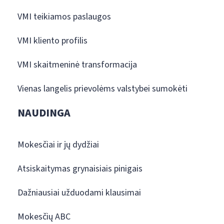
VMI teikiamos paslaugos
VMI kliento profilis
VMI skaitmeninė transformacija
Vienas langelis prievolėms valstybei sumokėti
NAUDINGA
Mokesčiai ir jų dydžiai
Atsiskaitymas grynaisiais pinigais
Dažniausiai užduodami klausimai
Mokesčių ABC