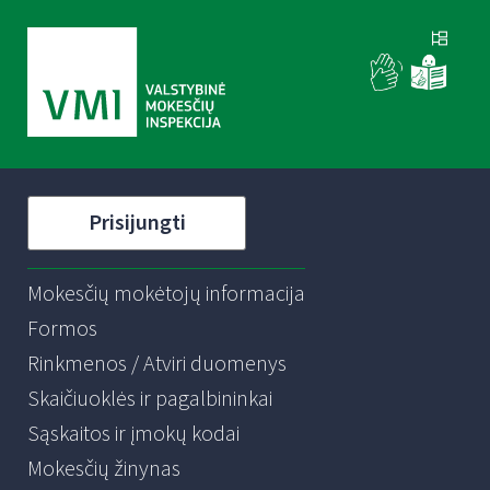
Prisijungti
Mokesčių mokėtojų informacija
Formos
Rinkmenos / Atviri duomenys
Skaičiuoklės ir pagalbininkai
Sąskaitos ir įmokų kodai
Mokesčių žinynas