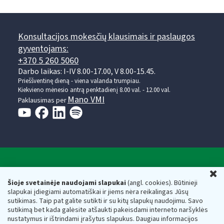
Konsultacijos mokesčių klausimais ir paslaugos
gyventojams:
+370 5 260 5060
Darbo laikas: I-IV 8.00-17.00, V 8.00-15.45.
Prieššventinę dieną - viena valanda trumpiau.
Kiekvieno mėnesio antrą penktadienį 8.00 val. - 12.00 val.
Mano VMI
Paklausimas per
Valstybinė mokesčių inspekcija prie Lietuvos
U
Respublikos finansų ministerijos
Šioje svetainėje naudojami slapukai
(angl. cookies). Būtinieji
slapukai įdiegiami automatiškai ir jiems nėra reikalingas Jūsų
Biudžetinė įstaiga. Juridinio asmens kodas — 188659752,
sutikimas. Taip pat galite sutikti ir su kitų slapukų naudojimu. Savo
adresas: Vasario 16-osios g. 14, 01107 Vilnius, Lietuva, el.paštas:
sutikimą bet kada galėsite atšaukti pakeisdami interneto naršyklės
vmi@vmi.lt
, E. pristatymo dėžutės adresas 188659752
nustatymus ir ištrindami įrašytus slapukus. Daugiau informacijos
Duomenys apie Valstybinę mokesčių inspekciją prie Lietuvos