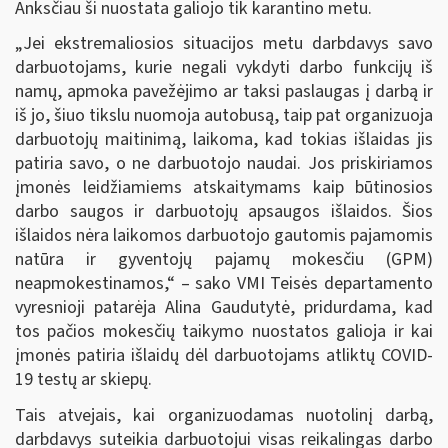
Anksčiau ši nuostata galiojo tik karantino metu.
„Jei ekstremaliosios situacijos metu darbdavys savo
darbuotojams, kurie negali vykdyti darbo funkcijų iš
namų, apmoka pavežėjimo ar taksi paslaugas į darbą ir
iš jo, šiuo tikslu nuomoja autobusą, taip pat organizuoja
darbuotojų maitinimą, laikoma, kad tokias išlaidas jis
patiria savo, o ne darbuotojo naudai. Jos priskiriamos
įmonės leidžiamiems atskaitymams kaip būtinosios
darbo saugos ir darbuotojų apsaugos išlaidos. Šios
išlaidos nėra laikomos darbuotojo gautomis pajamomis
natūra ir gyventojų pajamų mokesčiu (GPM)
neapmokestinamos,“ – sako VMI Teisės departamento
vyresnioji patarėja Alina Gaudutytė, pridurdama, kad
tos pačios mokesčių taikymo nuostatos galioja ir kai
įmonės patiria išlaidų dėl darbuotojams atliktų COVID-
19 testų ar skiepų.
Tais atvejais, kai organizuodamas nuotolinį darbą,
darbdavys suteikia darbuotojui visas reikalingas darbo