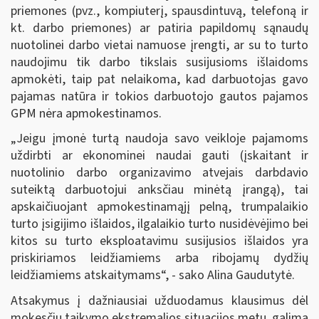
priemones (pvz., kompiuterį, spausdintuvą, telefoną ir
kt. darbo priemones) ar patiria papildomų sąnaudų
nuotolinei darbo vietai namuose įrengti, ar su to turto
naudojimu tik darbo tikslais susijusioms išlaidoms
apmokėti, taip pat nelaikoma, kad darbuotojas gavo
pajamas natūra ir tokios darbuotojo gautos pajamos
GPM nėra apmokestinamos.
„Jeigu įmonė turtą naudoja savo veikloje pajamoms
uždirbti ar ekonominei naudai gauti (įskaitant ir
nuotolinio darbo organizavimo atvejais darbdavio
suteiktą darbuotojui anksčiau minėtą įrangą), tai
apskaičiuojant apmokestinamąjį pelną, trumpalaikio
turto įsigijimo išlaidos, ilgalaikio turto nusidėvėjimo bei
kitos su turto eksploatavimu susijusios išlaidos yra
priskiriamos leidžiamiems arba ribojamų dydžių
leidžiamiems atskaitymams“, - sako Alina Gaudutytė.
Atsakymus į dažniausiai užduodamus klausimus dėl
mokesčių taikymo ekstremalios situacijos metu galima