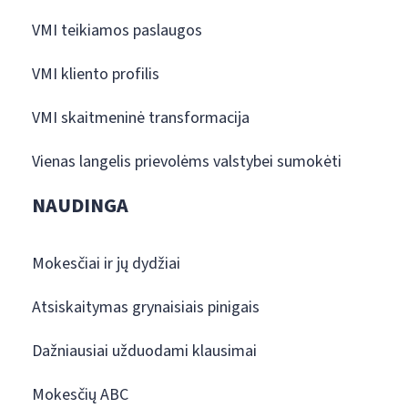
VMI teikiamos paslaugos
VMI kliento profilis
VMI skaitmeninė transformacija
Vienas langelis prievolėms valstybei sumokėti
NAUDINGA
Mokesčiai ir jų dydžiai
Atsiskaitymas grynaisiais pinigais
Dažniausiai užduodami klausimai
Mokesčių ABC