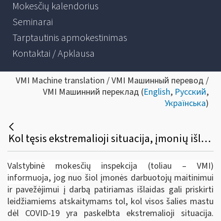
Mokesčių kalendorius
Seminarai
Tarptautinis apmokestinimas
Kontaktai / Apklausa
VMI Machine translation / VMI Машинный перевод /
VMI Машинний переклад (
English
,
Русский
,
Українська
)
Kol tęsis ekstremalioji situacija, įmonių išlaidos darbuotojų maitinimui ir pavežėjimui į darbą – leidžiami atskaitymai
Valstybinė mokesčių inspekcija (toliau – VMI)
informuoja, jog
nuo šiol įmonės darbuotojų maitinimui
ir pavežėjimui į darbą patiriamas išlaidas gali priskirti
leidžiamiems atskaitymams tol, kol visos šalies mastu
dėl COVID-19 yra paskelbta ekstremalioji situacija.