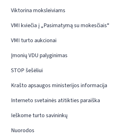
Viktorina moksleiviams
VMI kviečia į „Pasimatymą su mokesčiais“
VMI turto aukcionai
Įmonių VDU palyginimas
STOP šešėliui
Krašto apsaugos ministerijos informacija
Interneto svetainės atitikties paraiška
Ieškome turto savininkų
Nuorodos