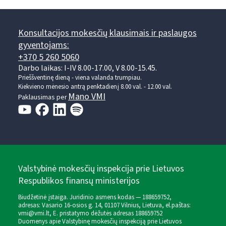
Konsultacijos mokesčių klausimais ir paslaugos
gyventojams:
+370 5 260 5060
Darbo laikas: I-IV 8.00-17.00, V 8.00-15.45.
Prieššventinę dieną - viena valanda trumpiau.
Kiekvieno mėnesio antrą penktadienį 8.00 val. - 12.00 val.
Mano VMI
Paklausimas per
Valstybinė mokesčių inspekcija prie Lietuvos
Respublikos finansų ministerijos
Biudžetinė įstaiga. Juridinio asmens kodas — 188659752,
adresas: Vasario 16-osios g. 14, 01107 Vilnius, Lietuva, el.paštas:
vmi@vmi.lt
, E. pristatymo dėžutės adresas 188659752
Duomenys apie Valstybinę mokesčių inspekciją prie Lietuvos