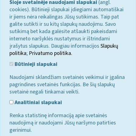
Šioje svetainėje naudojami slapukai
(angl.
cookies). Būtinieji slapukai įdiegiami automatiškai
ir jiems nėra reikalingas Jūsų sutikimas. Taip pat
galite sutikti ir su kitų slapukų naudojimu. Savo
sutikimą bet kada galėsite atšaukti pakeisdami
interneto naršyklės nustatymus ir ištrindami
įrašytus slapukus. Daugiau informacijos
Slapukų
politika
;
Privatumo politika.
Būtinieji slapukai
Naudojami sklandžiam svetainės veikimui ir įgalina
pagrindines svetainės funkcijas. Be šių slapukų
svetainė negali tinkamai veikti.
Analitiniai slapukai
Renka statistinę informaciją apie svetainės
naudojimą ir naudojami Jūsų naršymo patirties
gerinimui.