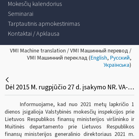
Mokesčių kalendorius
Seminarai
Tarptautinis apmokestinimas
Kontaktai / Apklausa
VMI Machine translation / VMI Машинный перевод /
VMI Машинний переклад (
English
,
Русский
,
Українська
)
Dėl 2015 M. rugpjūčio 27 d. įsakymo NR. VA-63/1B-661 pakeitimo
Informuojame, kad nuo 2021 metų lapkričio 1
dienos įsigalioja Valstybinės mokesčių inspekcijos prie
Lietuvos Respublikos finansų ministerijos viršininko ir
Muitinės departamento prie Lietuvos Respublikos
finansų ministerijos generalinio direktoriaus 2021 m.