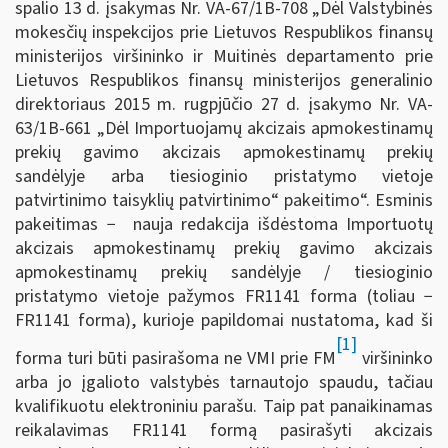
spalio 13 d. įsakymas Nr. VA-67/1B-708 „Dėl Valstybinės
mokesčių inspekcijos prie Lietuvos Respublikos finansų
ministerijos viršininko ir Muitinės departamento prie
Lietuvos Respublikos finansų ministerijos generalinio
direktoriaus 2015 m. rugpjūčio 27 d. įsakymo Nr. VA-
63/1B-661 „Dėl Importuojamų akcizais apmokestinamų
prekių gavimo akcizais apmokestinamų prekių
sandėlyje arba tiesioginio pristatymo vietoje
patvirtinimo taisyklių patvirtinimo“ pakeitimo“. Esminis
pakeitimas − nauja redakcija išdėstoma Importuotų
akcizais apmokestinamų prekių gavimo akcizais
apmokestinamų prekių sandėlyje / tiesioginio
pristatymo vietoje pažymos FR1141 forma (toliau −
FR1141 forma), kurioje papildomai nustatoma, kad ši
[1]
forma turi būti pasirašoma ne VMI prie FM
viršininko
arba jo įgalioto valstybės tarnautojo spaudu, tačiau
kvalifikuotu elektroniniu parašu. Taip pat panaikinamas
reikalavimas FR1141 formą pasirašyti akcizais