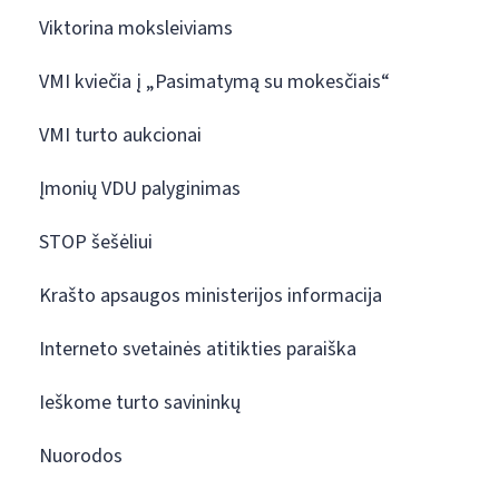
Viktorina moksleiviams
VMI kviečia į „Pasimatymą su mokesčiais“
VMI turto aukcionai
Įmonių VDU palyginimas
STOP šešėliui
Krašto apsaugos ministerijos informacija
Interneto svetainės atitikties paraiška
Ieškome turto savininkų
Nuorodos