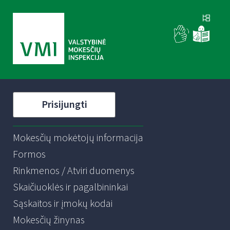
Prisijungti
Mokesčių mokėtojų informacija
Formos
Rinkmenos / Atviri duomenys
Skaičiuoklės ir pagalbininkai
Sąskaitos ir įmokų kodai
Mokesčių žinynas