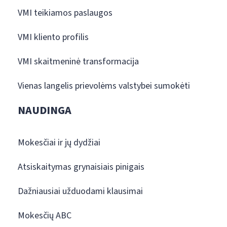
VMI teikiamos paslaugos
VMI kliento profilis
VMI skaitmeninė transformacija
Vienas langelis prievolėms valstybei sumokėti
NAUDINGA
Mokesčiai ir jų dydžiai
Atsiskaitymas grynaisiais pinigais
Dažniausiai užduodami klausimai
Mokesčių ABC