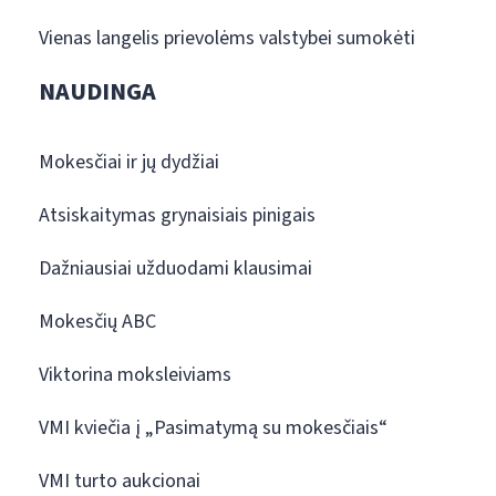
Vienas langelis prievolėms valstybei sumokėti
NAUDINGA
Mokesčiai ir jų dydžiai
Atsiskaitymas grynaisiais pinigais
Dažniausiai užduodami klausimai
Mokesčių ABC
Viktorina moksleiviams
VMI kviečia į „Pasimatymą su mokesčiais“
VMI turto aukcionai