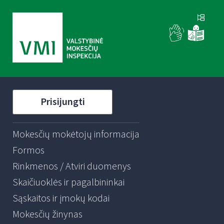
Prisijungti
Mokesčių mokėtojų informacija
Formos
Rinkmenos / Atviri duomenys
Skaičiuoklės ir pagalbininkai
Sąskaitos ir įmokų kodai
Mokesčių žinynas