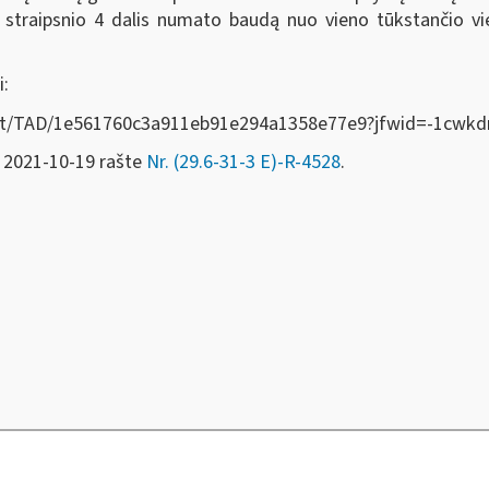
straipsnio 4 dalis numato baudą nuo vieno tūkstančio vi
i:
Act/lt/TAD/1e561760c3a911eb91e294a1358e77e9?jfwid=-1cwkd
M 2021-10-19 rašte
Nr. (29.6-31-3 E)-R-4528
.