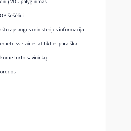
onių VDU palyginimas
OP šešėliui
ašto apsaugos ministerijos informacija
terneto svetainės atitikties paraiška
škome turto savininkų
orodos