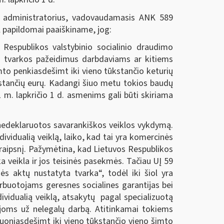
 administratorius, vadovaudamasis ANK 589
ėl papildomai paaiškiname, jog:
espublikos valstybinio socialinio draudimo
o tvarkos pažeidimus darbdaviams ar kitiems
to penkiasdešimt iki vieno tūkstančio keturių
kstančių eurų. Kadangi šiuo metu tokios baudų
m. lapkričio 1 d. asmenims gali būti skiriama
 nedeklaruotos savarankiškos veiklos vykdymą.
ividualią veiklą, laiko, kad tai yra komercinės
raipsnį. Pažymėtina, kad Lietuvos Respublikos
 veikla ir jos teisinės pasekmės. Tačiau UĮ 59
ės aktų nustatyta tvarka“, todėl iki šiol yra
rbuotojams geresnes socialines garantijas bei
ividualią veiklą, atsakytų pagal specializuotą
ijoms už nelegalų darbą. Atitinkamai tokiems
tuoniasdešimt iki vieno tūkstančio vieno šimto