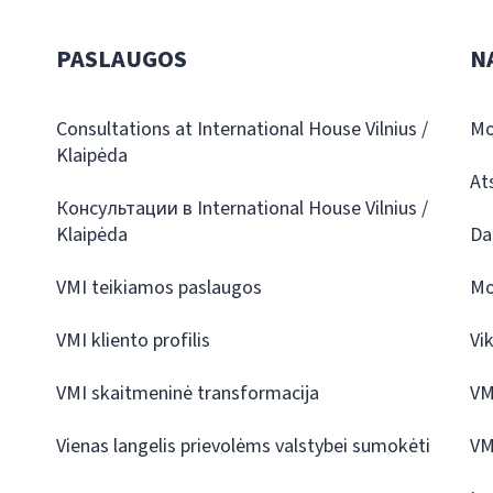
PASLAUGOS
N
Consultations at International House Vilnius /
Mo
Klaipėda
At
Консультации в International House Vilnius /
Klaipėda
Da
VMI teikiamos paslaugos
Mo
VMI kliento profilis
Vi
VMI skaitmeninė transformacija
VM
Vienas langelis prievolėms valstybei sumokėti
VM