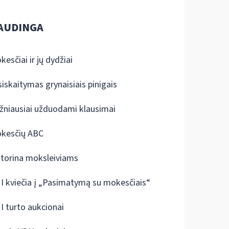
AUDINGA
kesčiai ir jų dydžiai
siskaitymas grynaisiais pinigais
žniausiai užduodami klausimai
kesčių ABC
ktorina moksleiviams
I kviečia į „Pasimatymą su mokesčiais“
I turto aukcionai