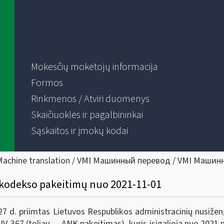
Mokesčių mokėtojų informacija
Formos
Rinkmenos / Atviri duomenys
Skaičiuoklės ir pagalbininkai
Sąskaitos ir įmokų kodai
Machine translation / VMI Машинный перевод / VMI Машин
 kodekso pakeitimų nuo 2021-11-01
 d. priimtas Lietuvos Respublikos administracinių nusižen
IV-367 (toliau — ANK pakeitimas), kuris įsigalioja nuo 2021 m