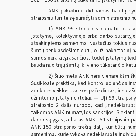
ANK pakeitimu didinamas baudų dydi
straipsniu turi teisę surašyti administracinio
1) ANK 99 straipsnis numato atsako
įstatyme, kolektyvinėje arba darbo sutarty
atsakingiems asmenims. Nustačius tokius nusi
šimtų penkiasdešimt eurų, o už pakartotinį p
sumos nėra atgrasančios, todėl įstatymų leid
bauda nuo trijų šimtų iki vieno tūkstančio ket
2) Šiuo metu ANK nėra vienareikšmiška
Susiklostė praktika, kad kontroliuojančios ins
ar ūkinės veiklos tvarkos pažeidimas, ir sur
užimtumo įstatymo (toliau — UĮ) 59 straipsnyj
straipsnio 2 dalis nurodo, kad „nedeklaruotą
taikomos ANK numatytos sankcijos. Siekiant m
darbo sąlygas, atliktas ANK 150 straipsnio pa
ANK 150 straipsnio trečią dalį, kur būtų nu
asmenims, kurie vykdys nedeklaruotą individua