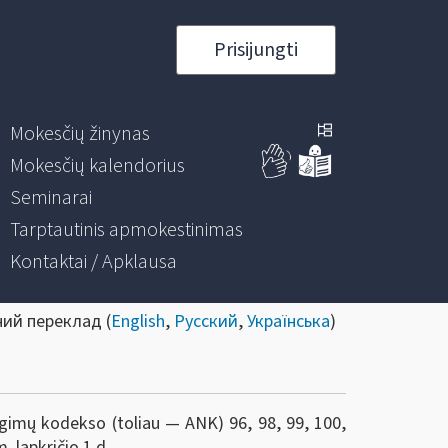
Prisijungti
Mokesčių žinynas
Mokesčių kalendorius
Seminarai
Tarptautinis apmokestinimas
Kontaktai / Apklausa
ний переклад (
English
,
Русский
,
Українська
)
gimų kodekso (toliau — ANK) 96, 98, 99, 100,
. lapkričio 1 d.