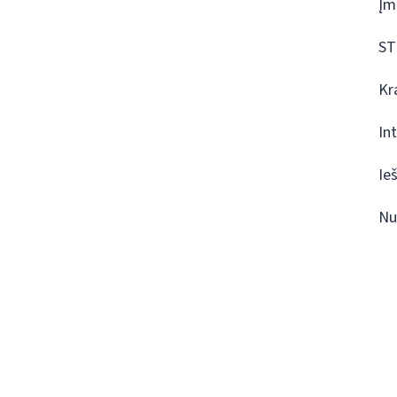
Įm
ST
Kr
In
Ie
Nu