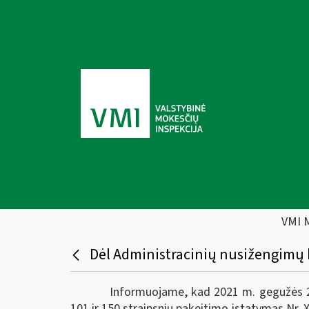
VMI 
Dėl Administracinių nusižengimų
Informuojame, kad 2021 m. gegužės 27
101 ir 150 straipsnių pakeitimo įstatymas Nr. X