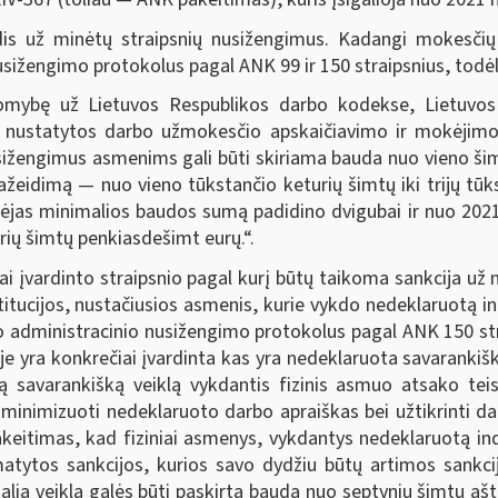
s už minėtų straipsnių nusižengimus. Kadangi mokesčių
 nusižengimo protokolus pagal ANK 99 ir 150 straipsnius, tod
mybę už Lietuvos Respublikos darbo kodekse, Lietuvos R
je nustatytos darbo užmokesčio apskaičiavimo ir mokėjim
žengimus asmenims gali būti skiriama bauda nuo vieno šim
ažeidimą — nuo vieno tūkstančio keturių šimtų iki trijų tū
ėjas minimalios baudos sumą padidino dvigubai ir nuo 2021 
urių šimtų penkiasdešimt eurų.“.
i įvardinto straipsnio pagal kurį būtų taikoma sankcija už
titucijos, nustačiusios asmenis, kurie vykdo nedeklaruotą ind
ašo administracinio nusižengimo protokolus pagal ANK 150 st
e yra konkrečiai įvardinta kas yra nedeklaruota savarankiška
 savarankišką veiklą vykdantis fizinis asmuo atsako teis
inimizuoti nedeklaruoto darbo apraiškas bei užtikrinti da
keitimas, kad fiziniai asmenys, vykdantys nedeklaruotą ind
matytos sankcijos, kurios savo dydžiu būtų artimos sankc
lią veiklą galės būti paskirta bauda nuo septynių šimtų aš