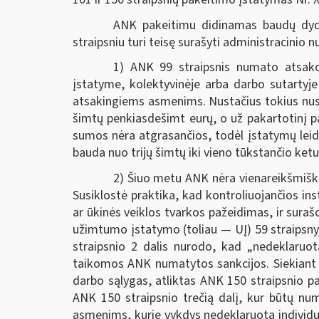
ANK pakeitimu didinamas baudų dydi
straipsniu turi teisę surašyti administracinio
1) ANK 99 straipsnis numato atsako
įstatyme, kolektyvinėje arba darbo sutarty
atsakingiems asmenims. Nustačius tokius nusi
šimtų penkiasdešimt eurų, o už pakartotinį p
sumos nėra atgrasančios, todėl įstatymų leid
bauda nuo trijų šimtų iki vieno tūkstančio ket
2) Šiuo metu ANK nėra vienareikšmiška
Susiklostė praktika, kad kontroliuojančios ins
ar ūkinės veiklos tvarkos pažeidimas, ir sur
užimtumo įstatymo (toliau — UĮ) 59 straipsnyj
straipsnio 2 dalis nurodo, kad „nedeklaruotą
taikomos ANK numatytos sankcijos. Siekiant m
darbo sąlygas, atliktas ANK 150 straipsnio pa
ANK 150 straipsnio trečią dalį, kur būtų nu
asmenims, kurie vykdys nedeklaruotą individua