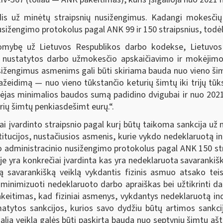
s už minėtų straipsnių nusižengimus. Kadangi mokesčių
 nusižengimo protokolus pagal ANK 99 ir 150 straipsnius, tod
mybę už Lietuvos Respublikos darbo kodekse, Lietuvos R
je nustatytos darbo užmokesčio apskaičiavimo ir mokėjim
žengimus asmenims gali būti skiriama bauda nuo vieno šim
ažeidimą — nuo vieno tūkstančio keturių šimtų iki trijų tū
ėjas minimalios baudos sumą padidino dvigubai ir nuo 2021 
urių šimtų penkiasdešimt eurų.“.
i įvardinto straipsnio pagal kurį būtų taikoma sankcija už
titucijos, nustačiusios asmenis, kurie vykdo nedeklaruotą ind
ašo administracinio nusižengimo protokolus pagal ANK 150 st
e yra konkrečiai įvardinta kas yra nedeklaruota savarankiška
 savarankišką veiklą vykdantis fizinis asmuo atsako teis
inimizuoti nedeklaruoto darbo apraiškas bei užtikrinti da
keitimas, kad fiziniai asmenys, vykdantys nedeklaruotą ind
matytos sankcijos, kurios savo dydžiu būtų artimos sankc
lią veiklą galės būti paskirta bauda nuo septynių šimtų aš