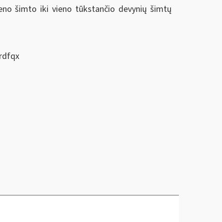
eno šimto iki vieno tūkstančio devynių šimtų
rdfqx