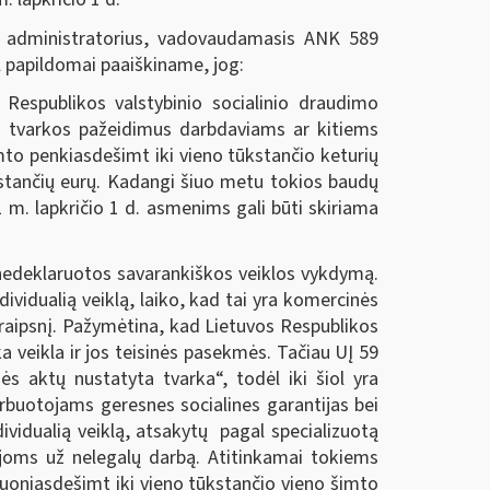
 administratorius, vadovaudamasis ANK 589
ėl papildomai paaiškiname, jog:
espublikos valstybinio socialinio draudimo
o tvarkos pažeidimus darbdaviams ar kitiems
to penkiasdešimt iki vieno tūkstančio keturių
kstančių eurų. Kadangi šiuo metu tokios baudų
m. lapkričio 1 d. asmenims gali būti skiriama
 nedeklaruotos savarankiškos veiklos vykdymą.
ividualią veiklą, laiko, kad tai yra komercinės
raipsnį. Pažymėtina, kad Lietuvos Respublikos
 veikla ir jos teisinės pasekmės. Tačiau UĮ 59
ės aktų nustatyta tvarka“, todėl iki šiol yra
rbuotojams geresnes socialines garantijas bei
ividualią veiklą, atsakytų pagal specializuotą
ijoms už nelegalų darbą. Atitinkamai tokiems
tuoniasdešimt iki vieno tūkstančio vieno šimto