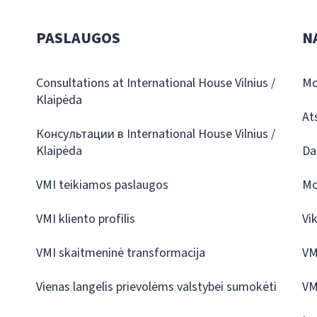
PASLAUGOS
N
Consultations at International House Vilnius /
Mo
Klaipėda
At
Консультации в International House Vilnius /
Klaipėda
Da
VMI teikiamos paslaugos
Mo
VMI kliento profilis
Vi
VMI skaitmeninė transformacija
VM
Vienas langelis prievolėms valstybei sumokėti
VM