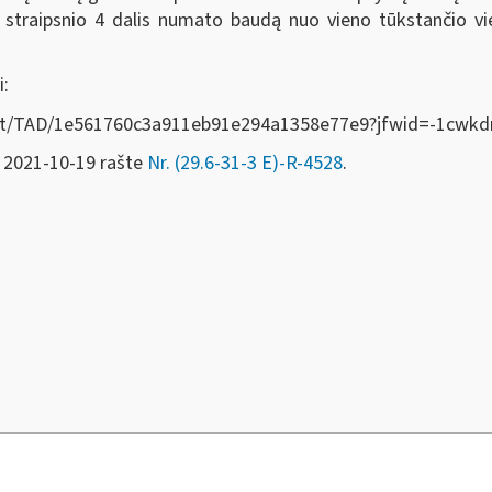
straipsnio 4 dalis numato baudą nuo vieno tūkstančio vi
i:
Act/lt/TAD/1e561760c3a911eb91e294a1358e77e9?jfwid=-1cwkd
M 2021-10-19 rašte
Nr. (29.6-31-3 E)-R-4528
.