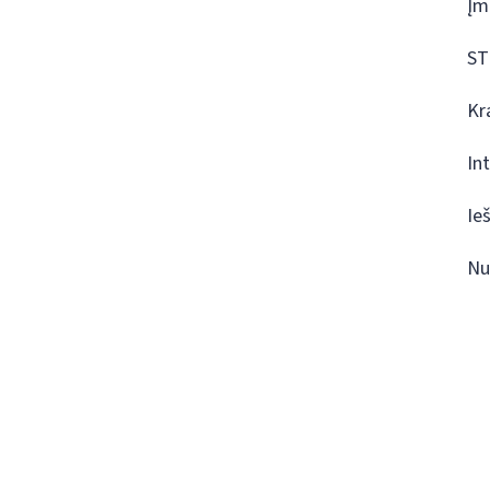
Įm
ST
Kr
In
Ie
Nu