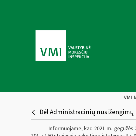
VMI 
Dėl Administracinių nusižengimų
Informuojame, kad 2021 m. gegužės 27
101 ir 150 straipsnių pakeitimo įstatymas Nr. X