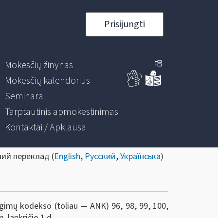
Prisijungti
Mokesčių žinynas
Mokesčių kalendorius
Seminarai
Tarptautinis apmokestinimas
Kontaktai / Apklausa
ний переклад (
English
,
Русский
,
Українська
)
gimų kodekso (toliau — ANK) 96, 98, 99, 100,
. lapkričio 1 d.