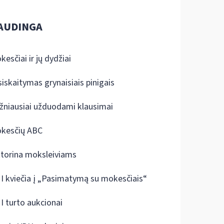
AUDINGA
kesčiai ir jų dydžiai
siskaitymas grynaisiais pinigais
žniausiai užduodami klausimai
kesčių ABC
ktorina moksleiviams
I kviečia į „Pasimatymą su mokesčiais“
I turto aukcionai