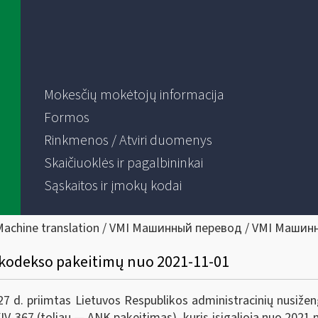
Mokesčių mokėtojų informacija
Formos
Rinkmenos / Atviri duomenys
Skaičiuoklės ir pagalbininkai
Sąskaitos ir įmokų kodai
Machine translation / VMI Машинный перевод / VMI Машин
 kodekso pakeitimų nuo 2021-11-01
 d. priimtas Lietuvos Respublikos administracinių nusižen
IV-367 (toliau — ANK pakeitimas), kuris įsigalioja nuo 2021 m