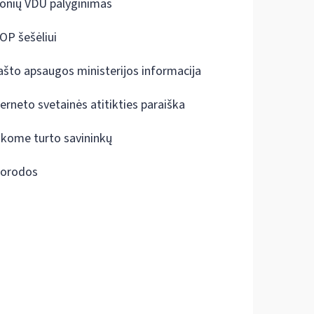
onių VDU palyginimas
OP šešėliui
ašto apsaugos ministerijos informacija
terneto svetainės atitikties paraiška
škome turto savininkų
orodos