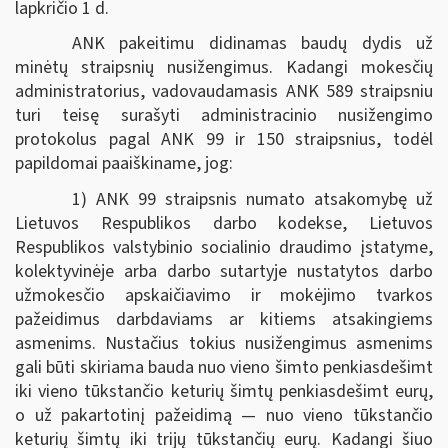
lapkričio 1 d.
ANK pakeitimu didinamas baudų dydis už
minėtų straipsnių nusižengimus. Kadangi mokesčių
administratorius, vadovaudamasis ANK 589 straipsniu
turi teisę surašyti administracinio nusižengimo
protokolus pagal ANK 99 ir 150 straipsnius, todėl
papildomai paaiškiname, jog:
1) ANK 99 straipsnis numato atsakomybę už
Lietuvos Respublikos darbo kodekse, Lietuvos
Respublikos valstybinio socialinio draudimo įstatyme,
kolektyvinėje arba darbo sutartyje nustatytos darbo
užmokesčio apskaičiavimo ir mokėjimo tvarkos
pažeidimus darbdaviams ar kitiems atsakingiems
asmenims. Nustačius tokius nusižengimus asmenims
gali būti skiriama bauda nuo vieno šimto penkiasdešimt
iki vieno tūkstančio keturių šimtų penkiasdešimt eurų,
o už pakartotinį pažeidimą — nuo vieno tūkstančio
keturių šimtų iki trijų tūkstančių eurų. Kadangi šiuo