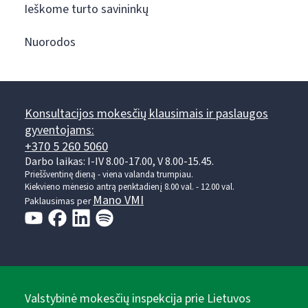
Ieškome turto savininkų
Nuorodos
Konsultacijos mokesčių klausimais ir paslaugos
gyventojams:
+370 5 260 5060
Darbo laikas: I-IV 8.00-17.00, V 8.00-15.45.
Prieššventinę dieną - viena valanda trumpiau.
Kiekvieno mėnesio antrą penktadienį 8.00 val. - 12.00 val.
Mano VMI
Paklausimas per
Valstybinė mokesčių inspekcija prie Lietuvos