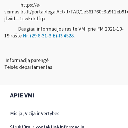
https://e-
seimas.lrs.lt/portal/legalAct/lt/TAD/1e561760c3a911eb
jfwid=-1cwkdrdfqx
Daugiau informacijos rasite VMI prie FM 2021-10-
19 rašte
Nr. (29.6-31-3 E)-R-4528
.
Informaciją parengė
Teisės departamentas
APIE VMI
Misija, Vizija ir Vertybės
Struktūra ir kontaktinė informacija