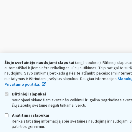
Šioje svetainėje naudojami slapukai
(angl. cookies). Būtinieji slapuka
automatiškai ir jiems nėra reikalingas Jūsų sutikimas. Taip pat galite sutik
naudojimu. Savo sutikimą bet kada galėsite atšaukti pakeisdami interne
nustatymus ir ištrindami įrašytus slapukus. Daugiau informacijos
Slapukų
Privatumo politika.
Būtinieji slapukai
Naudojami sklandžiam svetainės veikimui ir įgalina pagrindines sveta
šių slapukų svetainė negali tinkamai veikti.
Analitiniai slapukai
Renka statistinę informaciją apie svetainės naudojimą ir naudojami
patirties gerinimui.