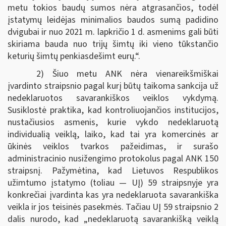
metu tokios baudų sumos nėra atgrasančios, todėl
įstatymų leidėjas minimalios baudos sumą padidino
dvigubai ir nuo 2021 m. lapkričio 1 d. asmenims gali būti
skiriama bauda nuo trijų šimtų iki vieno tūkstančio
keturių šimtų penkiasdešimt eurų.“.
2) Šiuo metu ANK nėra vienareikšmiškai
įvardinto straipsnio pagal kurį būtų taikoma sankcija už
nedeklaruotos savarankiškos veiklos vykdymą.
Susiklostė praktika, kad kontroliuojančios institucijos,
nustačiusios asmenis, kurie vykdo nedeklaruotą
individualią veiklą, laiko, kad tai yra komercinės ar
ūkinės veiklos tvarkos pažeidimas, ir surašo
administracinio nusižengimo protokolus pagal ANK 150
straipsnį. Pažymėtina, kad Lietuvos Respublikos
užimtumo įstatymo (toliau — UĮ) 59 straipsnyje yra
konkrečiai įvardinta kas yra nedeklaruota savarankiška
veikla ir jos teisinės pasekmės. Tačiau UĮ 59 straipsnio 2
dalis nurodo, kad „nedeklaruotą savarankišką veiklą