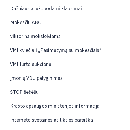
Dažniausiai užduodami klausimai
Mokesčių ABC
Viktorina moksleiviams
VMI kviečia į „Pasimatymą su mokesčiais“
VMI turto aukcionai
Įmonių VDU palyginimas
STOP šešėliui
Krašto apsaugos ministerijos informacija
Interneto svetainės atitikties paraiška