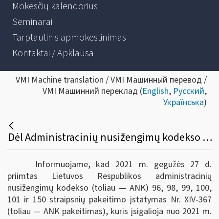
Mokesčių kalendorius
Seminarai
Tarptautinis apmokestinimas
Kontaktai / Apklausa
VMI Machine translation / VMI Машинный перевод /
VMI Машинний переклад (
English
,
Русский
,
Українська
)
Dėl Administracinių nusižengimų kodekso pakeitimų nuo 2021-11-01
Informuojame, kad 2021 m. gegužės 27 d.
priimtas Lietuvos Respublikos administracinių
nusižengimų kodekso (toliau — ANK) 96, 98, 99, 100,
101 ir 150 straipsnių pakeitimo įstatymas Nr. XIV-367
(toliau — ANK pakeitimas), kuris įsigalioja nuo 2021 m.