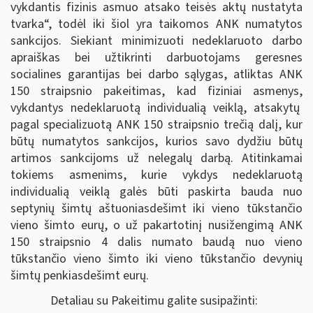
vykdantis fizinis asmuo atsako teisės aktų nustatyta
tvarka“, todėl iki šiol yra taikomos ANK numatytos
sankcijos. Siekiant minimizuoti nedeklaruoto darbo
apraiškas bei užtikrinti darbuotojams geresnes
socialines garantijas bei darbo sąlygas, atliktas ANK
150 straipsnio pakeitimas, kad fiziniai asmenys,
vykdantys nedeklaruotą individualią veiklą, atsakytų
pagal specializuotą ANK 150 straipsnio trečią dalį, kur
būtų numatytos sankcijos, kurios savo dydžiu būtų
artimos sankcijoms už nelegalų darbą. Atitinkamai
tokiems asmenims, kurie vykdys nedeklaruotą
individualią veiklą galės būti paskirta bauda nuo
septynių šimtų aštuoniasdešimt iki vieno tūkstančio
vieno šimto eurų, o už pakartotinį nusižengimą ANK
150 straipsnio 4 dalis numato baudą nuo vieno
tūkstančio vieno šimto iki vieno tūkstančio devynių
šimtų penkiasdešimt eurų.
Detaliau su Pakeitimu galite susipažinti: