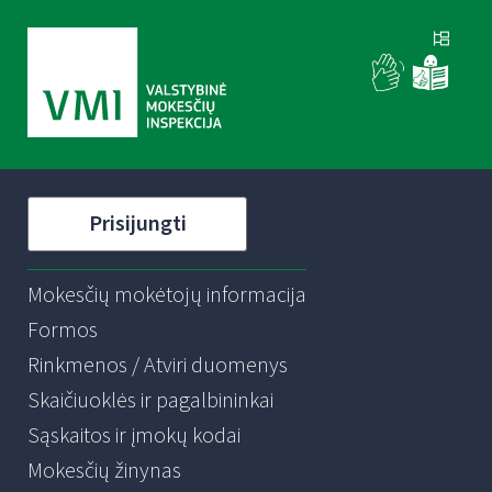
Prisijungti
Mokesčių mokėtojų informacija
Formos
Rinkmenos / Atviri duomenys
Skaičiuoklės ir pagalbininkai
Sąskaitos ir įmokų kodai
Mokesčių žinynas