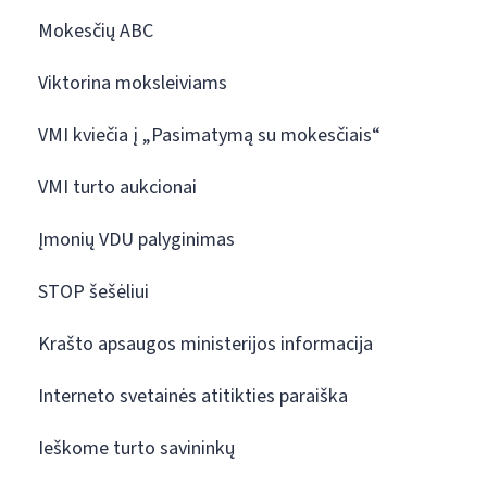
Mokesčių ABC
Viktorina moksleiviams
VMI kviečia į „Pasimatymą su mokesčiais“
VMI turto aukcionai
Įmonių VDU palyginimas
STOP šešėliui
Krašto apsaugos ministerijos informacija
Interneto svetainės atitikties paraiška
Ieškome turto savininkų