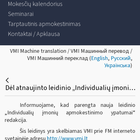
Mokesčių kalendorius
Seminarai
Tarptautinis apmokestinimas
Kontaktai / Apklausa
VMI Machine translation / VMI Машинный перевод /
VMI Машинний переклад (
English
,
Русский
,
Українська
)
Dėl atnaujinto leidinio „Individualių įmonių apmokestinimo ypatumai“
Informuojame, kad parengta nauja leidinio
„Individualių įmonių apmokestinimo ypatumai“
redakcija.
Šis leidinys yra skelbiamas VMI prie FM interneto
svetainėje adresu
http://www.vmi.lt