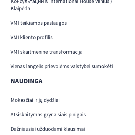
Консультации в International House Vilnius /
Klaipėda
VMI teikiamos paslaugos
VMI kliento profilis
VMI skaitmeninė transformacija
Vienas langelis prievolėms valstybei sumokėti
NAUDINGA
Mokesčiai ir jų dydžiai
Atsiskaitymas grynaisiais pinigais
Dažniausiai užduodami klausimai