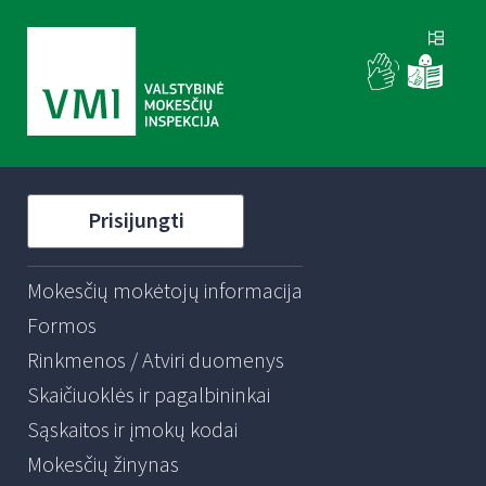
Prisijungti
Mokesčių mokėtojų informacija
Formos
Rinkmenos / Atviri duomenys
Skaičiuoklės ir pagalbininkai
Sąskaitos ir įmokų kodai
Mokesčių žinynas