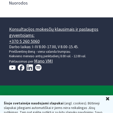
Nuorodos
Konsultacijos mokesčių klausimais ir paslaugos
gyventojams:
+370 5 260 5060
Darbo laikas: I-IV 8.00-17.00, V 8.00-15.45.
Prieššventinę dieną - viena valanda trumpiau.
Kiekvieno mėnesio antrą penktadienį 8.00 val. - 12.00 val.
Mano VMI
Paklausimas per
Valstybinė mokesčių inspekcija prie Lietuvos
U
Respublikos finansų ministerijos
Šioje svetainėje naudojami slapukai
(angl. cookies). Būtinieji
slapukai įdiegiami automatiškai ir jiems nėra reikalingas Jūsų
Biudžetinė įstaiga. Juridinio asmens kodas — 188659752,
sutikimas. Taip pat galite sutikti ir su kitų slapukų naudojimu. Savo