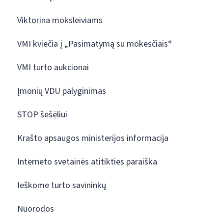
Viktorina moksleiviams
VMI kviečia į „Pasimatymą su mokesčiais“
VMI turto aukcionai
Įmonių VDU palyginimas
STOP šešėliui
Krašto apsaugos ministerijos informacija
Interneto svetainės atitikties paraiška
Ieškome turto savininkų
Nuorodos