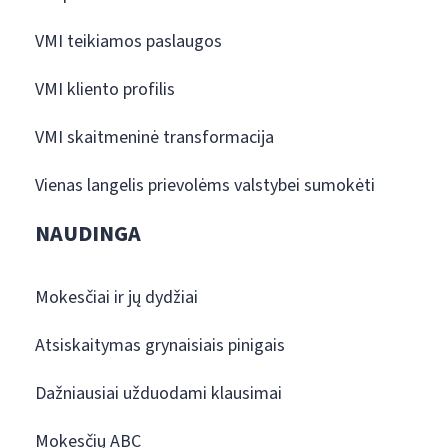
VMI teikiamos paslaugos
VMI kliento profilis
VMI skaitmeninė transformacija
Vienas langelis prievolėms valstybei sumokėti
NAUDINGA
Mokesčiai ir jų dydžiai
Atsiskaitymas grynaisiais pinigais
Dažniausiai užduodami klausimai
Mokesčių ABC