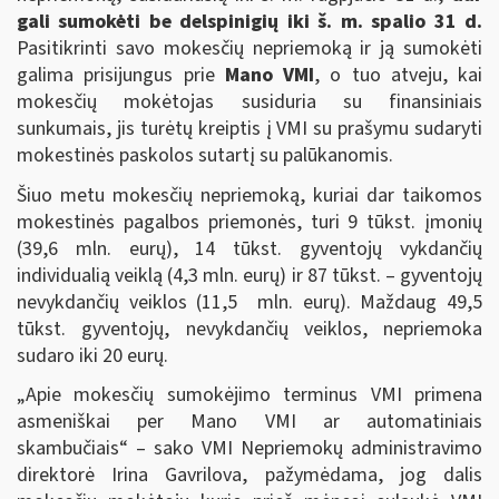
gali sumokėti be delspinigių iki š. m. spalio 31 d.
Pasitikrinti savo mokesčių nepriemoką ir ją sumokėti
galima prisijungus prie
Mano VMI
, o tuo atveju, kai
mokesčių mokėtojas susiduria su finansiniais
sunkumais, jis turėtų kreiptis į VMI su prašymu sudaryti
mokestinės paskolos sutartį su palūkanomis.
Šiuo metu mokesčių nepriemoką, kuriai dar taikomos
mokestinės pagalbos priemonės, turi 9 tūkst. įmonių
(39,6 mln. eurų), 14 tūkst. gyventojų vykdančių
individualią veiklą (4,3 mln. eurų) ir 87 tūkst. – gyventojų
nevykdančių veiklos (11,5 mln. eurų). Maždaug 49,5
tūkst. gyventojų, nevykdančių veiklos, nepriemoka
sudaro iki 20 eurų.
„Apie mokesčių sumokėjimo terminus VMI primena
asmeniškai per Mano VMI ar automatiniais
skambučiais“ – sako VMI Nepriemokų administravimo
direktorė Irina Gavrilova, pažymėdama, jog dalis