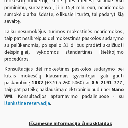
mokesčių mokėtojų kurie prieš mėnesį sulaukė VMI
priminimų, sureagavo į jį ir 15,4 mln. eurų nepriemoką
sumokėjo arba išdėstė, o likusieji turėtų tai padaryti šią
savaitę.
Laiku nesumokėjus turimos mokestinės nepriemokos,
taip pat nesikreipus dėl mokestinės paskolos sudarymo
su palūkanomis, po spalio 31 d. bus pradėti skaičiuoti
delspinigiai, vykdomos standartinės išieškojimo
procedūros.
Konsultacijas dėl mokestinės paskolos sudarymo bei
kitais mokesčių klausimais gyventojai gali gauti
paskambinę
1882
(+370 5 260 5060)
ar
8 5 2191 777
,
taip pat pateikę paklausimą elektroniniu būdu per
Mano
VMI
. Konsultacijos aptarnavimo padaliniuose - su
išankstine rezervacija
.
Išsamesnė informacija žiniasklaidai: