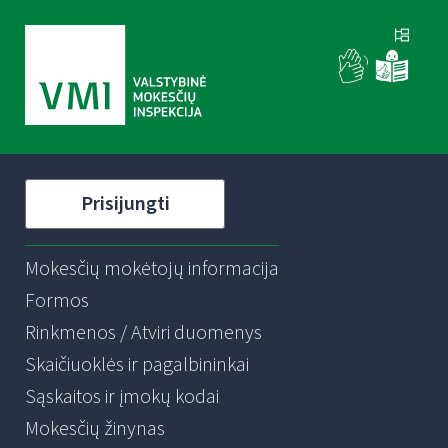
Prisijungti
Mokesčių mokėtojų informacija
Formos
Rinkmenos / Atviri duomenys
Skaičiuoklės ir pagalbininkai
Sąskaitos ir įmokų kodai
Mokesčių žinynas