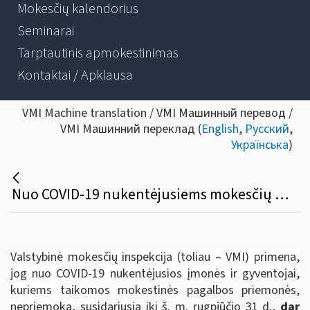
Mokesčių kalendorius
Seminarai
Tarptautinis apmokestinimas
Kontaktai / Apklausa
VMI Machine translation / VMI Машинный перевод /
VMI Машинний переклад (
English
,
Русский
,
Українська
)
Nuo COVID-19 nukentėjusiems mokesčių mokėtojams ši savaitė paskutinė nepriemokai be delspinigių sumokėti
Valstybinė mokesčių inspekcija (toliau – VMI) primena,
jog nuo COVID-19 nukentėjusios įmonės ir gyventojai,
kuriems
taikomos mokestinės pagalbos priemonės,
nepriemoką, susidariusią iki š. m. rugpjūčio 31 d.,
dar