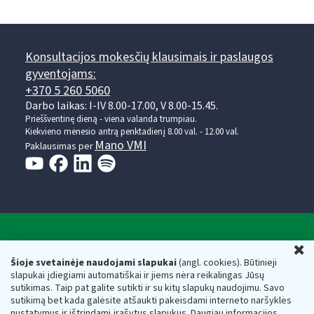
Konsultacijos mokesčių klausimais ir paslaugos
gyventojams:
+370 5 260 5060
Darbo laikas: I-IV 8.00-17.00, V 8.00-15.45.
Prieššventinę dieną - viena valanda trumpiau.
Kiekvieno mėnesio antrą penktadienį 8.00 val. - 12.00 val.
Mano VMI
Paklausimas per
Valstybinė mokesčių inspekcija prie Lietuvos
U
Respublikos finansų ministerijos
Šioje svetainėje naudojami slapukai
(angl. cookies). Būtinieji
slapukai įdiegiami automatiškai ir jiems nėra reikalingas Jūsų
Biudžetinė įstaiga. Juridinio asmens kodas — 188659752,
sutikimas. Taip pat galite sutikti ir su kitų slapukų naudojimu. Savo
adresas: Vasario 16-osios g. 14, 01107 Vilnius, Lietuva, el.paštas:
sutikimą bet kada galėsite atšaukti pakeisdami interneto naršyklės
vmi@vmi.lt
, E. pristatymo dėžutės adresas 188659752
nustatymus ir ištrindami įrašytus slapukus. Daugiau informacijos