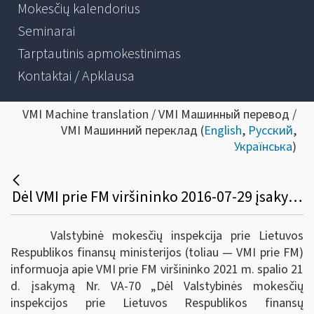
Mokesčių kalendorius
Seminarai
Tarptautinis apmokestinimas
Kontaktai / Apklausa
VMI Machine translation / VMI Машинный перевод /
VMI Машинний переклад (
English
,
Русский
,
Українська
)
Dėl VMI prie FM viršininko 2016-07-29 įsakymo Nr. VA-105 ir VMI prie FM viršininko 2014-07-01 įsakymo Nr. VA-52 pakeitimo
Valstybinė mokesčių inspekcija prie Lietuvos
Respublikos finansų ministerijos (toliau ― VMI prie FM)
informuoja apie VMI prie FM viršininko 2021 m. spalio 21
d. įsakymą Nr. VA-70 „Dėl Valstybinės mokesčių
inspekcijos prie Lietuvos Respublikos finansų