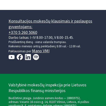
Konsultacijos mokesčių klausimais ir paslaugos
gyventojams:
+370 5 260 5060
Darbo laikas: I-IV 8.00-17.00, V 8.00-15.45.
Prieššventinę dieną - viena valanda trumpiau.
Kiekvieno mėnesio antrą penktadienį 8.00 val. - 12.00 val.
Mano VMI
Paklausimas per
Valstybinė mokesčių inspekcija prie Lietuvos
Respublikos finansų ministerijos
Biudžetinė įstaiga. Juridinio asmens kodas — 188659752,
adresas: Vasario 16-osios g. 14, 01107 Vilnius, Lietuva, el.paštas:
vmi@vmi.lt
, E. pristatymo dėžutės adresas 188659752