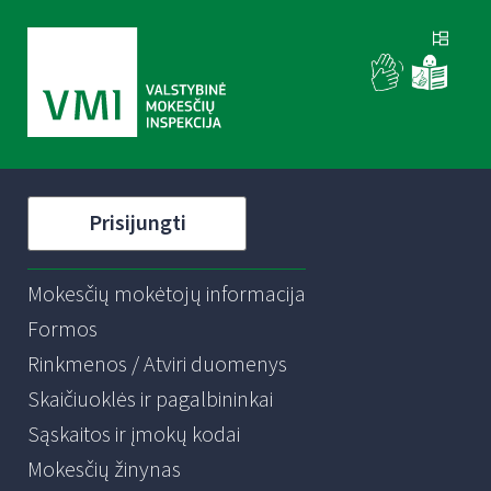
Prisijungti
Mokesčių mokėtojų informacija
Formos
Rinkmenos / Atviri duomenys
Skaičiuoklės ir pagalbininkai
Sąskaitos ir įmokų kodai
Mokesčių žinynas