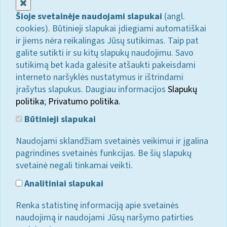
Uždaryti
Šioje svetainėje naudojami slapukai
(angl.
cookies). Būtinieji slapukai įdiegiami automatiškai
ir jiems nėra reikalingas Jūsų sutikimas. Taip pat
galite sutikti ir su kitų slapukų naudojimu. Savo
sutikimą bet kada galėsite atšaukti pakeisdami
interneto naršyklės nustatymus ir ištrindami
įrašytus slapukus. Daugiau informacijos
Slapukų
politika
;
Privatumo politika.
Būtinieji slapukai
Naudojami sklandžiam svetainės veikimui ir įgalina
pagrindines svetainės funkcijas. Be šių slapukų
svetainė negali tinkamai veikti.
Analitiniai slapukai
Renka statistinę informaciją apie svetainės
naudojimą ir naudojami Jūsų naršymo patirties