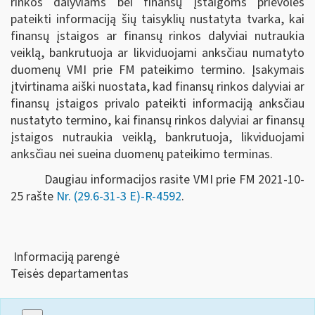
rinkos dalyviams bei finansų įstaigoms prievolės
pateikti informaciją šių taisyklių nustatyta tvarka, kai
finansų įstaigos ar finansų rinkos dalyviai nutraukia
veiklą, bankrutuoja ar likviduojami anksčiau numatyto
duomenų VMI prie FM pateikimo termino. Įsakymais
įtvirtinama aiški nuostata, kad finansų rinkos dalyviai ar
finansų įstaigos privalo pateikti informaciją anksčiau
nustatyto termino, kai finansų rinkos dalyviai ar finansų
įstaigos nutraukia veiklą, bankrutuoja, likviduojami
anksčiau nei sueina duomenų pateikimo terminas.
Daugiau informacijos rasite VMI prie FM 2021-10-
25 rašte
Nr. (29.6-31-3 E)-R-4592
.
Informaciją parengė
Teisės departamentas