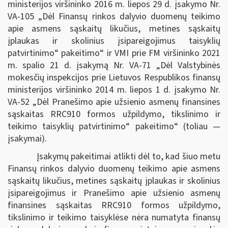
ministerijos viršininko 2016 m. liepos 29 d. įsakymo Nr.
VA-105 „Dėl Finansų rinkos dalyvio duomenų teikimo
apie asmens sąskaitų likučius, metines sąskaitų
įplaukas ir skolinius įsipareigojimus taisyklių
patvirtinimo“ pakeitimo“ ir VMI prie FM viršininko 2021
m. spalio 21 d. įsakymą Nr. VA-71 „Dėl Valstybinės
mokesčių inspekcijos prie Lietuvos Respublikos finansų
ministerijos viršininko 2014 m. liepos 1 d. įsakymo Nr.
VA-52 „Dėl Pranešimo apie užsienio asmenų finansines
sąskaitas RRC910 formos užpildymo, tikslinimo ir
teikimo taisyklių patvirtinimo“ pakeitimo“ (toliau ―
įsakymai).
Įsakymų pakeitimai atlikti dėl to, kad šiuo metu
Finansų rinkos dalyvio duomenų teikimo apie asmens
sąskaitų likučius, metines sąskaitų įplaukas ir skolinius
įsipareigojimus ir Pranešimo apie užsienio asmenų
finansines sąskaitas RRC910 formos užpildymo,
tikslinimo ir teikimo taisyklėse nėra numatyta finansų