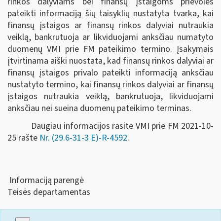
rinkos dalyviams bei finansų įstaigoms prievolės
pateikti informaciją šių taisyklių nustatyta tvarka, kai
finansų įstaigos ar finansų rinkos dalyviai nutraukia
veiklą, bankrutuoja ar likviduojami anksčiau numatyto
duomenų VMI prie FM pateikimo termino. Įsakymais
įtvirtinama aiški nuostata, kad finansų rinkos dalyviai ar
finansų įstaigos privalo pateikti informaciją anksčiau
nustatyto termino, kai finansų rinkos dalyviai ar finansų
įstaigos nutraukia veiklą, bankrutuoja, likviduojami
anksčiau nei sueina duomenų pateikimo terminas.
Daugiau informacijos rasite VMI prie FM 2021-10-
25 rašte
Nr. (29.6-31-3 E)-R-4592
.
Informaciją parengė
Teisės departamentas