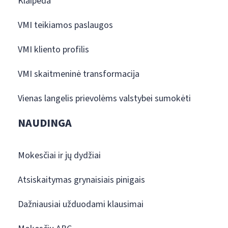
Klaipėda
VMI teikiamos paslaugos
VMI kliento profilis
VMI skaitmeninė transformacija
Vienas langelis prievolėms valstybei sumokėti
NAUDINGA
Mokesčiai ir jų dydžiai
Atsiskaitymas grynaisiais pinigais
Dažniausiai užduodami klausimai