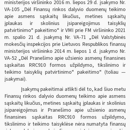
ministerijos viršininko 2016 m. liepos 29 d. įsakymo Nr.
VA-105 „Dėl Finansų rinkos dalyvio duomenų teikimo
apie asmens sąskaitų likučius, metines sąskaitų
įplaukas ir skolinius įsipareigojimus taisyklių
patvirtinimo“ pakeitimo“ ir VMI prie FM viršininko 2021
m. spalio 21 d. įsakymą Nr. VA-71 „Dėl Valstybinės
mokesčių inspekcijos prie Lietuvos Respublikos finansų
ministerijos viršininko 2014 m. liepos 1 d. įsakymo Nr.
VA-52 „Dėl Pranešimo apie užsienio asmenų finansines
sąskaitas RRC910 formos užpildymo, tikslinimo ir
teikimo taisyklių patvirtinimo“ pakeitimo“ (toliau ―
įsakymai).
Įsakymų pakeitimai atlikti dėl to, kad šiuo metu
Finansų rinkos dalyvio duomenų teikimo apie asmens
sąskaitų likučius, metines sąskaitų įplaukas ir skolinius
įsipareigojimus ir Pranešimo apie užsienio asmenų
finansines sąskaitas RRC910 formos užpildymo,
tikslinimo ir teikimo taisyklėse nėra numatyta finansų