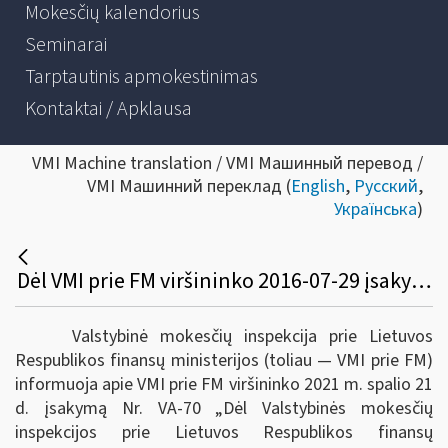
Mokesčių kalendorius
Seminarai
Tarptautinis apmokestinimas
Kontaktai / Apklausa
VMI Machine translation / VMI Машинный перевод /
VMI Машинний переклад (
English
,
Русский
,
Українська
)
Dėl VMI prie FM viršininko 2016-07-29 įsakymo Nr. VA-105 ir VMI prie FM viršininko 2014-07-01 įsakymo Nr. VA-52 pakeitimo
Valstybinė mokesčių inspekcija prie Lietuvos
Respublikos finansų ministerijos (toliau ― VMI prie FM)
informuoja apie VMI prie FM viršininko 2021 m. spalio 21
d. įsakymą Nr. VA-70 „Dėl Valstybinės mokesčių
inspekcijos prie Lietuvos Respublikos finansų