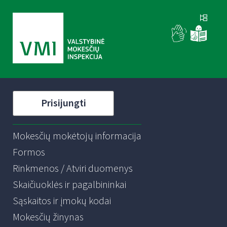
Prisijungti
Mokesčių mokėtojų informacija
Formos
Rinkmenos / Atviri duomenys
Skaičiuoklės ir pagalbininkai
Sąskaitos ir įmokų kodai
Mokesčių žinynas