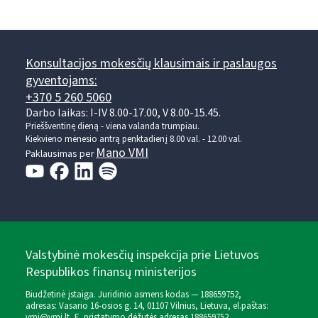
Konsultacijos mokesčių klausimais ir paslaugos
gyventojams:
+370 5 260 5060
Darbo laikas: I-IV 8.00-17.00, V 8.00-15.45.
Prieššventinę dieną - viena valanda trumpiau.
Kiekvieno mėnesio antrą penktadienį 8.00 val. - 12.00 val.
Mano VMI
Paklausimas per
Valstybinė mokesčių inspekcija prie Lietuvos
Respublikos finansų ministerijos
Biudžetinė įstaiga. Juridinio asmens kodas — 188659752,
adresas: Vasario 16-osios g. 14, 01107 Vilnius, Lietuva, el.paštas:
vmi@vmi.lt
, E. pristatymo dėžutės adresas 188659752