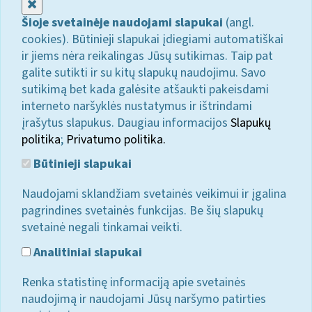
Uždaryti
Šioje svetainėje naudojami slapukai
(angl.
cookies). Būtinieji slapukai įdiegiami automatiškai
ir jiems nėra reikalingas Jūsų sutikimas. Taip pat
galite sutikti ir su kitų slapukų naudojimu. Savo
sutikimą bet kada galėsite atšaukti pakeisdami
interneto naršyklės nustatymus ir ištrindami
įrašytus slapukus. Daugiau informacijos
Slapukų
politika
;
Privatumo politika.
Būtinieji slapukai
Naudojami sklandžiam svetainės veikimui ir įgalina
pagrindines svetainės funkcijas. Be šių slapukų
svetainė negali tinkamai veikti.
Analitiniai slapukai
Renka statistinę informaciją apie svetainės
naudojimą ir naudojami Jūsų naršymo patirties