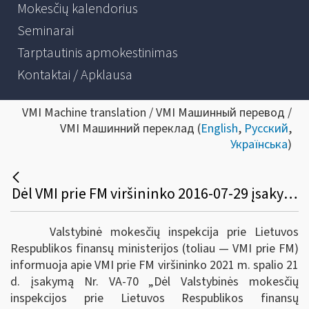
Mokesčių kalendorius
Seminarai
Tarptautinis apmokestinimas
Kontaktai / Apklausa
VMI Machine translation / VMI Машинный перевод /
VMI Машинний переклад (
English
,
Русский
,
Українська
)
Dėl VMI prie FM viršininko 2016-07-29 įsakymo Nr. VA-105 ir VMI prie FM viršininko 2014-07-01 įsakymo Nr. VA-52 pakeitimo
Valstybinė mokesčių inspekcija prie Lietuvos
Respublikos finansų ministerijos (toliau ― VMI prie FM)
informuoja apie VMI prie FM viršininko 2021 m. spalio 21
d. įsakymą Nr. VA-70 „Dėl Valstybinės mokesčių
inspekcijos prie Lietuvos Respublikos finansų