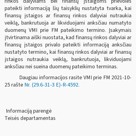
rinkos dalyviams bei finansų įstaigoms prievolės
pateikti informaciją šių taisyklių nustatyta tvarka, kai
finansų įstaigos ar finansų rinkos dalyviai nutraukia
veiklą, bankrutuoja ar likviduojami anksčiau numatyto
duomenų VMI prie FM pateikimo termino. Įsakymais
įtvirtinama aiški nuostata, kad finansų rinkos dalyviai ar
finansų įstaigos privalo pateikti informaciją anksčiau
nustatyto termino, kai finansų rinkos dalyviai ar finansų
įstaigos nutraukia veiklą, bankrutuoja, likviduojami
anksčiau nei sueina duomenų pateikimo terminas.
Daugiau informacijos rasite VMI prie FM 2021-10-
25 rašte
Nr. (29.6-31-3 E)-R-4592
.
Informaciją parengė
Teisės departamentas