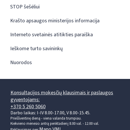
STOP šešėliui
Krašto apsaugos ministerijos informacija
Interneto svetainės atitikties paraiška
Ieškome turto savininkų
Nuorodos
Konsultacijos mokesčių klausimais ir paslaugos
gyventojams:
+370 5 260 5060
Darbo laikas: I-IV 8.00-17.00, V 8.00-15.45.
Prieššventinę dieną - viena valanda trumpiau.
Kiekvieno mėnesio antrą penktadienį 8.00 val. - 12.00 val.
Mano VMI
Paklausimas per