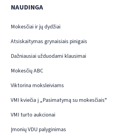
NAUDINGA
Mokesčiai ir jų dydžiai
Atsiskaitymas grynaisiais pinigais
Dažniausiai užduodami klausimai
Mokesčių ABC
Viktorina moksleiviams
VMI kviečia į „Pasimatymą su mokesčiais“
VMI turto aukcionai
Įmonių VDU palyginimas