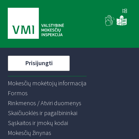
Prisijungti
Mokesčių mokėtojų informacija
Formos
Rinkmenos / Atviri duomenys
Skaičiuoklės ir pagalbininkai
Sąskaitos ir įmokų kodai
Mokesčių žinynas