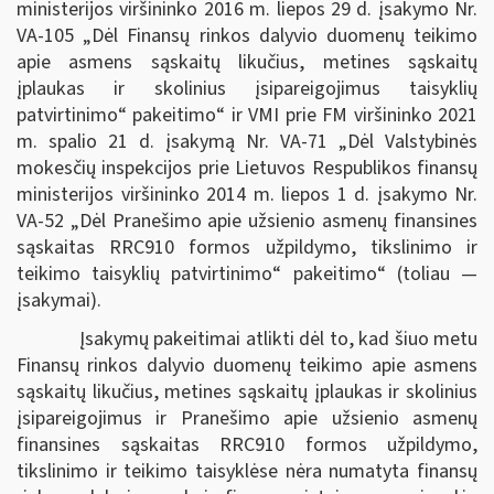
ministerijos viršininko 2016 m. liepos 29 d. įsakymo Nr.
VA-105 „Dėl Finansų rinkos dalyvio duomenų teikimo
apie asmens sąskaitų likučius, metines sąskaitų
įplaukas ir skolinius įsipareigojimus taisyklių
patvirtinimo“ pakeitimo“ ir VMI prie FM viršininko 2021
m. spalio 21 d. įsakymą Nr. VA-71 „Dėl Valstybinės
mokesčių inspekcijos prie Lietuvos Respublikos finansų
ministerijos viršininko 2014 m. liepos 1 d. įsakymo Nr.
VA-52 „Dėl Pranešimo apie užsienio asmenų finansines
sąskaitas RRC910 formos užpildymo, tikslinimo ir
teikimo taisyklių patvirtinimo“ pakeitimo“ (toliau ―
įsakymai).
Įsakymų pakeitimai atlikti dėl to, kad šiuo metu
Finansų rinkos dalyvio duomenų teikimo apie asmens
sąskaitų likučius, metines sąskaitų įplaukas ir skolinius
įsipareigojimus ir Pranešimo apie užsienio asmenų
finansines sąskaitas RRC910 formos užpildymo,
tikslinimo ir teikimo taisyklėse nėra numatyta finansų