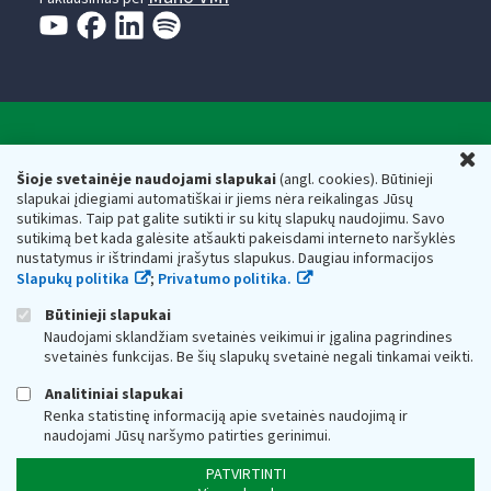
Valstybinė mokesčių inspekcija prie Lietuvos
U
Respublikos finansų ministerijos
Šioje svetainėje naudojami slapukai
(angl. cookies). Būtinieji
slapukai įdiegiami automatiškai ir jiems nėra reikalingas Jūsų
Biudžetinė įstaiga. Juridinio asmens kodas — 188659752,
sutikimas. Taip pat galite sutikti ir su kitų slapukų naudojimu. Savo
adresas: Vasario 16-osios g. 14, 01107 Vilnius, Lietuva, el.paštas:
sutikimą bet kada galėsite atšaukti pakeisdami interneto naršyklės
vmi@vmi.lt
, E. pristatymo dėžutės adresas 188659752
nustatymus ir ištrindami įrašytus slapukus. Daugiau informacijos
Duomenys apie Valstybinę mokesčių inspekciją prie Lietuvos
Slapukų politika
;
Privatumo politika.
Respublikos finansų ministerijos kaupiami ir saugomi Juridinių
asmenų registre
Būtinieji slapukai
Naudojami sklandžiam svetainės veikimui ir įgalina pagrindines
svetainės funkcijas. Be šių slapukų svetainė negali tinkamai veikti.
Analitiniai slapukai
Renka statistinę informaciją apie svetainės naudojimą ir
naudojami Jūsų naršymo patirties gerinimui.
PATVIRTINTI