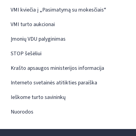
VMI kviečia į „Pasimatymą su mokesčiais“
VMI turto aukcionai
Įmonių VDU palyginimas
STOP šešėliui
Krašto apsaugos ministerijos informacija
Interneto svetainės atitikties paraiška
Ieškome turto savininkų
Nuorodos