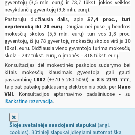
gyventojų (3,5 mln. eurų) ir 78,7 tūkst. jokios veiklos
nevykdančių gyventojų (9,6 mln. eurų).
Pastarųjų didžiausia dalis, apie
57,4 proc., turi
nepriemoką iki 20 eurų
. Daugiau nei puse jų bendros
mokesčių skolos (5,5 mln. eurų) turi vos 1,8 proc.
gyventojų, iš jų 78 gyventojų mokesčių skolos viršija 10
tūkst. eurų. Didžiausia vieno gyventojo turima mokesčių
skola – 242 tūkst. eurų, o įmonės – 318 tūkst. eurų.
Konsultacijas dėl mokestinės paskolos sudarymo bei
kitais mokesčių klausimais gyventojai gali gauti
paskambinę
1882
(+370 5 260 5060)
ar
8 5 2191 777
,
taip pat pateikę paklausimą elektroniniu būdu per
Mano
VMI
. Konsultacijos aptarnavimo padaliniuose - su
išankstine rezervacija
.
Uždaryti
Šioje svetainėje naudojami slapukai
(angl.
cookies). Būtinieji slapukai įdiegiami automatiškai