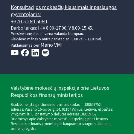
Konsultacijos mokesčių klausimais ir paslaugos
gyventojams:
+370 5 260 5060
Darbo laikas: I-IV 8.00-17.00, V 8.00-15.45.
Prieššventinę dieną - viena valanda trumpiau.
Kiekvieno mėnesio antrą penktadienį 8.00 val. - 12.00 val.
Mano VMI
Paklausimas per
Valstybinė mokesčių inspekcija prie Lietuvos
Respublikos finansų ministerijos
Biudžetinė įstaiga. Juridinio asmens kodas — 188659752,
adresas: Vasario 16-osios g. 14, 01107 Vilnius, Lietuva, el.paštas:
vmi@vmi.lt
, E. pristatymo dėžutės adresas 188659752
Duomenys apie Valstybinę mokesčių inspekciją prie Lietuvos
Respublikos finansų ministerijos kaupiami ir saugomi Juridinių
asmenų registre