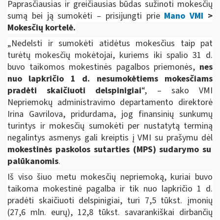
Paprasčiausias ir greičiausias būdas sužinoti mokesčių
sumą bei ją sumokėti – prisijungti prie
Mano VMI
>
Mokesčių kortelė.
„Nedelsti ir sumokėti atidėtus mokesčius taip pat
turėtų mokesčių mokėtojai, kuriems iki spalio 31 d.
buvo taikomos mokestinės pagalbos priemonės,
nes
nuo lapkričio
1 d.
nesumokėtiems mokesčiams
pradėti skaičiuoti delspinigiai
“, – sako VMI
Nepriemokų administravimo departamento direktorė
Irina Gavrilova, pridurdama, jog finansinių sunkumų
turintys ir mokesčių sumokėti per nustatytą terminą
negalintys asmenys gali kreiptis į VMI su prašymu dėl
mokestinės paskolos sutarties (MPS) sudarymo su
palūkanomis
.
Iš viso šiuo metu mokesčių nepriemoką, kuriai buvo
taikoma mokestinė pagalba ir tik nuo lapkričio
1 d.
pradėti skaičiuoti delspinigiai, turi
7,5
tūkst. įmonių
(27,6 mln. eurų), 12,8 tūkst. savarankiškai dirbančių