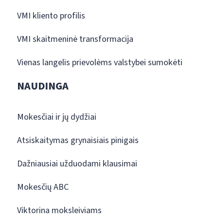
VMI kliento profilis
VMI skaitmeninė transformacija
Vienas langelis prievolėms valstybei sumokėti
NAUDINGA
Mokesčiai ir jų dydžiai
Atsiskaitymas grynaisiais pinigais
Dažniausiai užduodami klausimai
Mokesčių ABC
Viktorina moksleiviams