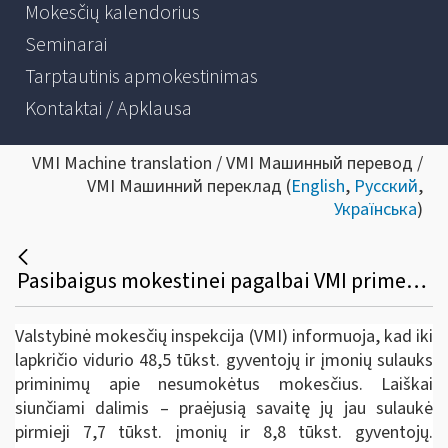
Mokesčių kalendorius
Seminarai
Tarptautinis apmokestinimas
Kontaktai / Apklausa
VMI Machine translation / VMI Машинный перевод /
VMI Машинний переклад (
English
,
Русский
,
Українська
)
Pasibaigus mokestinei pagalbai VMI primena apie nesumokėtus mokesčius
Valstybinė mokesčių inspekcija (VMI) informuoja, kad iki
lapkričio vidurio
48,5
tūkst. gyventojų ir įmonių sulauks
priminimų apie nesumokėtus mokesčius. Laiškai
siunčiami dalimis – praėjusią savaitę jų jau sulaukė
pirmieji
7,7
tūkst. įmonių ir 8,8 tūkst. gyventojų.