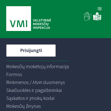
Prisijungti
Mokesčių mokėtojų informacija
Formos
Rinkmenos / Atviri duomenys
Skaičiuoklės ir pagalbininkai
Sąskaitos ir įmokų kodai
Mokesčių žinynas