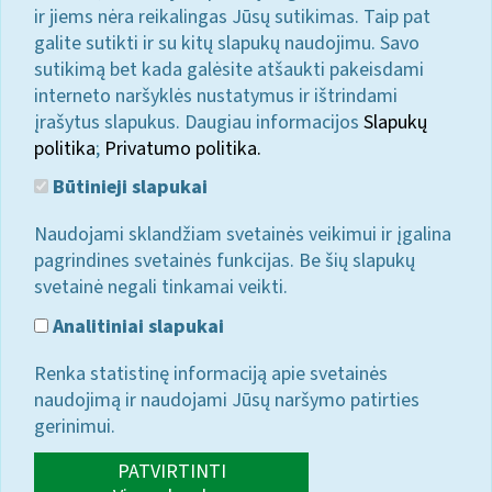
ir jiems nėra reikalingas Jūsų sutikimas. Taip pat
galite sutikti ir su kitų slapukų naudojimu. Savo
sutikimą bet kada galėsite atšaukti pakeisdami
interneto naršyklės nustatymus ir ištrindami
įrašytus slapukus. Daugiau informacijos
Slapukų
politika
;
Privatumo politika.
Būtinieji slapukai
Naudojami sklandžiam svetainės veikimui ir įgalina
pagrindines svetainės funkcijas. Be šių slapukų
svetainė negali tinkamai veikti.
Analitiniai slapukai
Renka statistinę informaciją apie svetainės
naudojimą ir naudojami Jūsų naršymo patirties
gerinimui.
PATVIRTINTI