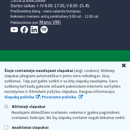
Darbo laikas: I-IV 8.00-17.00, V 8.00-15.45.
Prieššventinę dieną - viena valanda trumpiau.
Kiekvieno mėnesio antrą penktadienį 8.00 val. - 12.00 val.
Mano VMI
Paklausimas per
Valstybinė mokesčių inspekcija prie Lietuvos
U
Respublikos finansų ministerijos
Šioje svetainėje naudojami slapukai
(angl. cookies). Būtinieji
slapukai įdiegiami automatiškai ir jiems nėra reikalingas Jūsų
Biudžetinė įstaiga. Juridinio asmens kodas — 188659752,
sutikimas. Taip pat galite sutikti ir su kitų slapukų naudojimu. Savo
adresas: Vasario 16-osios g. 14, 01107 Vilnius, Lietuva, el.paštas:
sutikimą bet kada galėsite atšaukti pakeisdami interneto naršyklės
vmi@vmi.lt
, E. pristatymo dėžutės adresas 188659752
nustatymus ir ištrindami įrašytus slapukus. Daugiau informacijos
Duomenys apie Valstybinę mokesčių inspekciją prie Lietuvos
Slapukų politika
;
Privatumo politika.
Respublikos finansų ministerijos kaupiami ir saugomi Juridinių
asmenų registre
Būtinieji slapukai
Naudojami sklandžiam svetainės veikimui ir įgalina pagrindines
svetainės funkcijas. Be šių slapukų svetainė negali tinkamai veikti.
Analitiniai slapukai