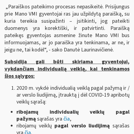
„Paraiškos pateikimo procesas nepasikeitė. Prisijungus
prie Mano VMI gyventojai ras jau užpildytą paraišką, su
kuria tereikia susipažinti – įsitikinti, jog pateikti
duomenys yra korektiški, ir patvirtinti. Paraišką
pateikęs gyventojas asmenine žinute Mano VMI bus
informuojamas, ar jo paraiška yra tenkinama, ar ne, ir
jeigu ne, tai kodėl“, - sako Danutė Laurinavičienė.
Subsidija gali būti skiriama gyventojui,
vykdančiam individualią veiklą, kai tenkinamos
šios sąlygos:
2020 m. vykdė individualią veiklą pagal pažymą ir /
ar verslo liudijimą, įtrauktą į dėl COVID-19 apribotų
veiklų sąrašą:
ribojamų individualių veiklų pagal
pažymą
sąrašas yra
čia
,
ribojamų veiklų
pagal verslo liudijimą
sąrašas
yra
čia
.