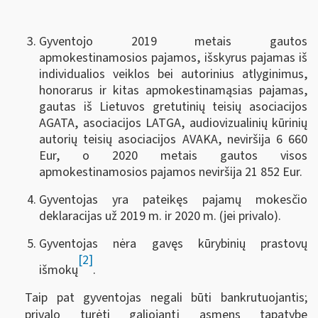
Gyventojo 2019 metais gautos
apmokestinamosios pajamos, išskyrus pajamas iš
individualios veiklos bei autorinius atlyginimus,
honorarus ir kitas apmokestinamąsias pajamas,
gautas iš Lietuvos gretutinių teisių asociacijos
AGATA, asociacijos LATGA, audiovizualinių kūrinių
autorių teisių asociacijos AVAKA, neviršija 6 660
Eur, o 2020 metais gautos visos
apmokestinamosios pajamos neviršija 21 852 Eur.
Gyventojas yra pateikęs pajamų mokesčio
deklaracijas už 2019 m. ir 2020 m. (jei privalo).
Gyventojas nėra gavęs kūrybinių prastovų
[2]
išmokų
.
Taip pat gyventojas negali būti bankrutuojantis;
privalo turėti galiojantį asmens tapatybę