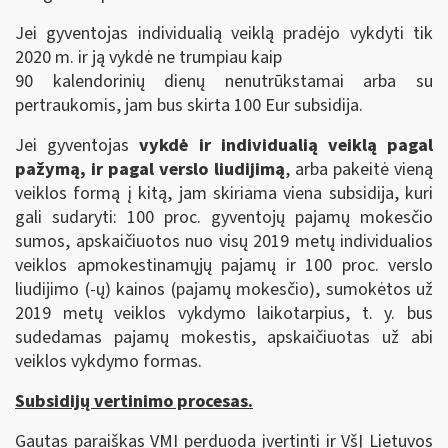
Jei gyventojas individualią veiklą pradėjo vykdyti tik
2020 m. ir ją vykdė ne trumpiau kaip
90 kalendorinių dienų nenutrūkstamai arba su
pertraukomis, jam bus skirta 100 Eur subsidija.
Jei gyventojas
vykdė ir individualią veiklą pagal
pažymą, ir pagal verslo liudijimą
, arba pakeitė vieną
veiklos formą į kitą, jam skiriama viena subsidija, kuri
gali sudaryti: 100 proc. gyventojų pajamų mokesčio
sumos, apskaičiuotos nuo visų 2019 metų individualios
veiklos apmokestinamųjų pajamų ir 100 proc. verslo
liudijimo (-ų) kainos (pajamų mokesčio), sumokėtos už
2019 metų veiklos vykdymo laikotarpius, t. y. bus
sudedamas pajamų mokestis, apskaičiuotas už abi
veiklos vykdymo formas.
Subsidijų vertinimo procesas.
Gautas paraiškas VMI perduoda įvertinti ir VšĮ Lietuvos