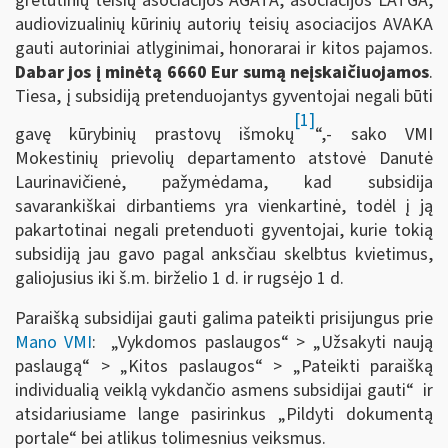
gretutinių teisių asociacijos AGATA, asociacijos LATGA,
audiovizualinių kūrinių autorių teisių asociacijos AVAKA
gauti autoriniai atlyginimai, honorarai ir kitos pajamos.
Dabar jos į minėtą
6660 Eur
sumą neįskaičiuojamos
.
Tiesa, į subsidiją pretenduojantys gyventojai negali būti
[1]
gavę kūrybinių prastovų išmokų
“,- sako VMI
Mokestinių prievolių departamento atstovė Danutė
Laurinavičienė, pažymėdama, kad subsidija
savarankiškai dirbantiems yra vienkartinė, todėl į ją
pakartotinai negali pretenduoti gyventojai, kurie tokią
subsidiją jau gavo pagal anksčiau skelbtus kvietimus,
galiojusius iki š.m. birželio 1 d. ir rugsėjo 1 d.
Paraišką subsidijai gauti galima pateikti prisijungus prie
Mano VMI
: „Vykdomos paslaugos“ > „Užsakyti naują
paslaugą“ > „Kitos paslaugos“ > „Pateikti paraišką
individualią veiklą vykdančio asmens subsidijai gauti“ ir
atsidariusiame lange pasirinkus „Pildyti dokumentą
portale“ bei atlikus tolimesnius veiksmus.