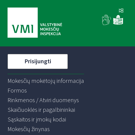
Prisijungti
Mokesčių mokėtojų informacija
Formos
Rinkmenos / Atviri duomenys
Skaičiuoklės ir pagalbininkai
Sąskaitos ir įmokų kodai
Mokesčių žinynas