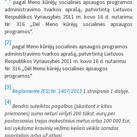
pagal Meno kūrėjų socialinės apsaugos programos
administravimo tvarkos aprašą, patvirtintą Lietuvos
Respublikos Vyriausybės 2011 m. kovo 16 d. nutarimu
Nr. 316 „Dėl Meno kūrėjų socialinės apsaugos
programos“.
[2]
pagal Meno kūrėjų socialinės apsaugos programos
administravimo tvarkos aprašą, patvirtintą Lietuvos
Respublikos Vyriausybės 2011 m. kovo 16 d. nutarimu
Nr. 316 „Dėl Meno kūrėjų socialinės apsaugos
programos“
[3]
Reglamente (ES) Nr. 1407/2013
1 straipsnio 1 dalyje.
[4]
Bendra suteiktos pagalbos (įskaitant ir kitas
priemones) suma neturi viršyti 200 tūkst. eurų per
pastaruosius trejus mokestinius metus
arba 100 000 Eur,
kai vykdoma krovinių vežimo keliais veikla samdos
pagrindais arba už atlygį.