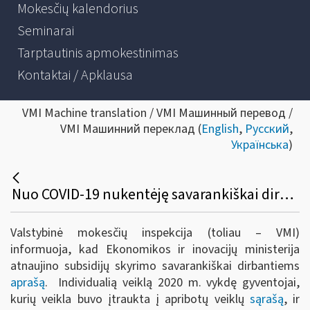
Mokesčių kalendorius
Seminarai
Tarptautinis apmokestinimas
Kontaktai / Apklausa
VMI Machine translation / VMI Машинный перевод /
VMI Машинний переклад (
English
,
Русский
,
Українська
)
Nuo COVID-19 nukentėję savarankiškai dirbantys gyventojai iki lapkričio 22 d. gali teikti paraiškas subsidijai gauti
Valstybinė mokesčių inspekcija (toliau – VMI)
informuoja, kad Ekonomikos ir inovacijų ministerija
atnaujino subsidijų skyrimo savarankiškai dirbantiems
aprašą
. Individualią veiklą 2020 m. vykdę gyventojai,
kurių veikla buvo įtraukta į apribotų veiklų
sąrašą
, ir