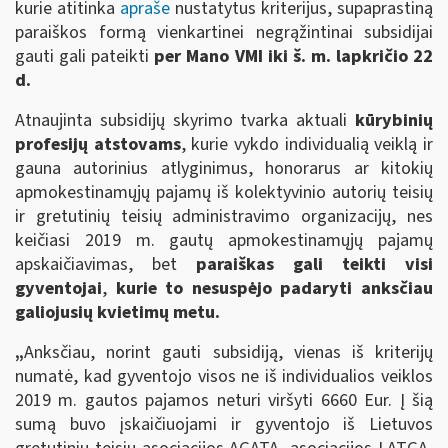
kurie atitinka
apraše
nustatytus kriterijus, supaprastiną
paraiškos formą vienkartinei negrąžintinai subsidijai
gauti gali pateikti
per Mano VMI iki š. m. lapkričio
22
d.
Atnaujinta subsidijų skyrimo tvarka aktuali
kūrybinių
profesijų atstovams
, kurie vykdo individualią veiklą ir
gauna autorinius atlyginimus, honorarus ar kitokių
apmokestinamųjų pajamų iš kolektyvinio autorių teisių
ir gretutinių teisių administravimo organizacijų, nes
keičiasi 2019 m. gautų apmokestinamųjų pajamų
apskaičiavimas, bet
paraiškas gali teikti visi
gyventojai
,
kurie to nesuspėjo padaryti anksčiau
galiojusių kvietimų metu.
„
Anksčiau, norint gauti subsidiją, vienas iš kriterijų
numatė, kad
gyventojo visos ne iš individualios veiklos
2019 m. gautos pajamos neturi viršyti 6660 Eur. Į šią
sumą buvo įskaičiuojami ir gyventojo iš Lietuvos