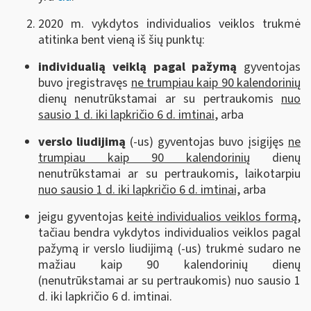
2020 m. vykdytos individualios veiklos trukmė
atitinka bent vieną iš šių punktų:
individualią veiklą pagal pažymą
gyventojas
buvo įregistravęs
ne trumpiau kaip 90 kalendorinių
dienų nenutrūkstamai ar su pertraukomis
nuo
sausio 1 d. iki lapkričio 6 d. imtinai
, arba
verslo liudijimą
(-us) gyventojas buvo įsigijęs
ne
trumpiau kaip 90 kalendorinių
dienų
nenutrūkstamai ar su pertraukomis, laikotarpiu
nuo sausio 1 d. iki lapkričio 6 d. imtinai,
arba
jeigu gyventojas
keitė individualios veiklos formą
,
tačiau bendra vykdytos individualios veiklos pagal
pažymą ir verslo liudijimą (-us) trukmė sudaro ne
mažiau kaip 90 kalendorinių dienų
(nenutrūkstamai ar su pertraukomis) nuo sausio 1
d. iki lapkričio 6 d. imtinai.