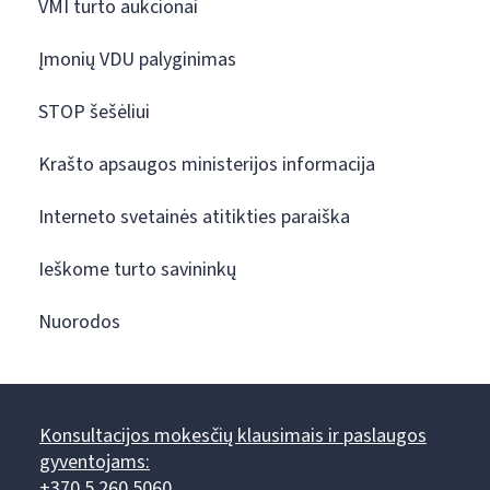
VMI turto aukcionai
Įmonių VDU palyginimas
STOP šešėliui
Krašto apsaugos ministerijos informacija
Interneto svetainės atitikties paraiška
Ieškome turto savininkų
Nuorodos
Konsultacijos mokesčių klausimais ir paslaugos
gyventojams:
+370 5 260 5060