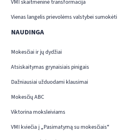
VMI skaitmeninė transformacija
Vienas langelis prievolėms valstybei sumokėti
NAUDINGA
Mokesčiai ir jų dydžiai
Atsiskaitymas grynaisiais pinigais
Dažniausiai užduodami klausimai
Mokesčių ABC
Viktorina moksleiviams
VMI kviečia į „Pasimatymą su mokesčiais“