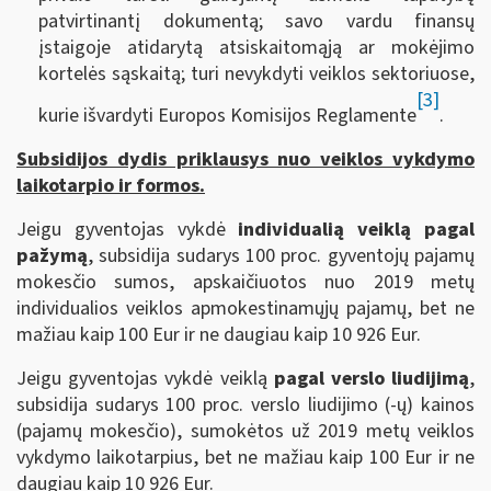
patvirtinantį dokumentą; savo vardu finansų
įstaigoje atidarytą atsiskaitomąją ar mokėjimo
kortelės sąskaitą; turi nevykdyti veiklos sektoriuose,
[3]
kurie išvardyti Europos Komisijos Reglamente
.
Subsidijos dydis priklausys nuo veiklos vykdymo
laikotarpio ir formos.
Jeigu gyventojas vykdė
individualią veiklą pagal
pažymą
, subsidija sudarys 100 proc. gyventojų pajamų
mokesčio sumos, apskaičiuotos nuo 2019 metų
individualios veiklos apmokestinamųjų pajamų, bet ne
mažiau kaip 100 Eur ir ne daugiau kaip 10 926 Eur.
Jeigu gyventojas vykdė veiklą
pagal verslo liudijimą
,
subsidija sudarys 100 proc. verslo liudijimo (-ų) kainos
(pajamų mokesčio), sumokėtos už 2019 metų veiklos
vykdymo laikotarpius, bet ne mažiau kaip 100 Eur ir ne
daugiau kaip 10 926 Eur.