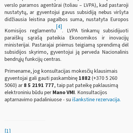
verslo paramos agentūrai (toliau – LVPA), kad pastaroji
nustatytų, ar gyventojui gavus subsidiją nebus viršyta
didžiausia leistina pagalbos suma, nustatyta Europos
[4]
Komisijos reglamentu
. LVPA tinkamų subsidijuoti
paraiškų sąrašą pateikia Ekonomikos ir inovacijų
ministerijai. Pastarajai priėmus teigiamą sprendimą dėl
subsidijos skyrimo, gyventojui ją perveda Nacionalinis
bendrųjų funkcijų centras.
Primename, jog konsultacijas mokesčių klausimais
gyventojai gali gauti paskambinę
1882
(+370 5 260
5060)
ar
8 5 2191 777
, taip pat pateikę paklausimą
elektroniniu būdu per
Mano VMI
. Konsultacijos
aptarnavimo padaliniuose - su
išankstine rezervacija.
[1]