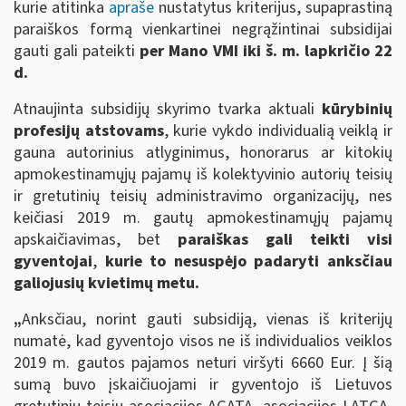
kurie atitinka
apraše
nustatytus kriterijus, supaprastiną
paraiškos formą vienkartinei negrąžintinai subsidijai
gauti gali pateikti
per Mano VMI iki š. m. lapkričio
22
d.
Atnaujinta subsidijų skyrimo tvarka aktuali
kūrybinių
profesijų atstovams
, kurie vykdo individualią veiklą ir
gauna autorinius atlyginimus, honorarus ar kitokių
apmokestinamųjų pajamų iš kolektyvinio autorių teisių
ir gretutinių teisių administravimo organizacijų, nes
keičiasi 2019 m. gautų apmokestinamųjų pajamų
apskaičiavimas, bet
paraiškas gali teikti visi
gyventojai
,
kurie to nesuspėjo padaryti anksčiau
galiojusių kvietimų metu.
„
Anksčiau, norint gauti subsidiją, vienas iš kriterijų
numatė, kad
gyventojo visos ne iš individualios veiklos
2019 m. gautos pajamos neturi viršyti 6660 Eur. Į šią
sumą buvo įskaičiuojami ir gyventojo iš Lietuvos