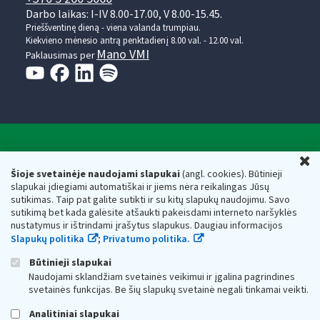
Darbo laikas: I-IV 8.00-17.00, V 8.00-15.45.
Prieššventinę dieną - viena valanda trumpiau.
Kiekvieno mėnesio antrą penktadienį 8.00 val. - 12.00 val.
Mano VMI
Paklausimas per
Valstybinė mokesčių inspekcija prie Lietuvos
U
Respublikos finansų ministerijos
Šioje svetainėje naudojami slapukai
(angl. cookies). Būtinieji
slapukai įdiegiami automatiškai ir jiems nėra reikalingas Jūsų
Biudžetinė įstaiga. Juridinio asmens kodas — 188659752,
sutikimas. Taip pat galite sutikti ir su kitų slapukų naudojimu. Savo
adresas: Vasario 16-osios g. 14, 01107 Vilnius, Lietuva, el.paštas:
sutikimą bet kada galėsite atšaukti pakeisdami interneto naršyklės
vmi@vmi.lt
, E. pristatymo dėžutės adresas 188659752
nustatymus ir ištrindami įrašytus slapukus. Daugiau informacijos
Duomenys apie Valstybinę mokesčių inspekciją prie Lietuvos
Slapukų politika
;
Privatumo politika.
Respublikos finansų ministerijos kaupiami ir saugomi Juridinių
asmenų registre
Būtinieji slapukai
Naudojami sklandžiam svetainės veikimui ir įgalina pagrindines
svetainės funkcijas. Be šių slapukų svetainė negali tinkamai veikti.
Analitiniai slapukai