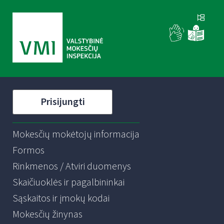
Prisijungti
Mokesčių mokėtojų informacija
Formos
Rinkmenos / Atviri duomenys
Skaičiuoklės ir pagalbininkai
Sąskaitos ir įmokų kodai
Mokesčių žinynas