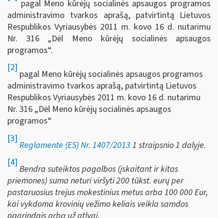
pagal Meno kūrėjų socialinės apsaugos programos
administravimo tvarkos aprašą, patvirtintą Lietuvos
Respublikos Vyriausybės 2011 m. kovo 16 d. nutarimu
Nr. 316 „Dėl Meno kūrėjų socialinės apsaugos
programos“.
[2]
pagal Meno kūrėjų socialinės apsaugos programos
administravimo tvarkos aprašą, patvirtintą Lietuvos
Respublikos Vyriausybės 2011 m. kovo 16 d. nutarimu
Nr. 316 „Dėl Meno kūrėjų socialinės apsaugos
programos“
[3]
Reglamente (ES) Nr. 1407/2013
1 straipsnio 1 dalyje.
[4]
Bendra suteiktos pagalbos (įskaitant ir kitas
priemones) suma neturi viršyti 200 tūkst. eurų per
pastaruosius trejus mokestinius metus
arba 100 000 Eur,
kai vykdoma krovinių vežimo keliais veikla samdos
pagrindais arba už atlygį.