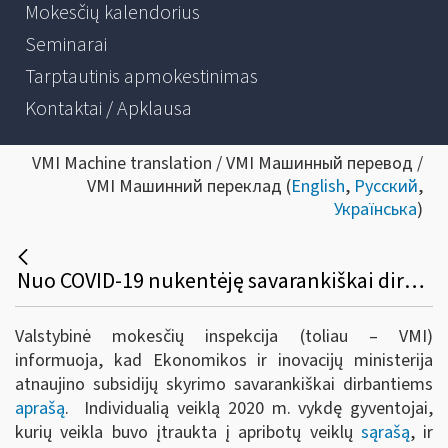
Mokesčių kalendorius
Seminarai
Tarptautinis apmokestinimas
Kontaktai / Apklausa
VMI Machine translation / VMI Машинный перевод /
VMI Машинний переклад (
English
,
Русский
,
Українська
)
Nuo COVID-19 nukentėję savarankiškai dirbantys gyventojai iki lapkričio 22 d. gali teikti paraiškas subsidijai gauti
Valstybinė mokesčių inspekcija (toliau – VMI)
informuoja, kad Ekonomikos ir inovacijų ministerija
atnaujino subsidijų skyrimo savarankiškai dirbantiems
aprašą
. Individualią veiklą 2020 m. vykdę gyventojai,
kurių veikla buvo įtraukta į apribotų veiklų
sąrašą
, ir