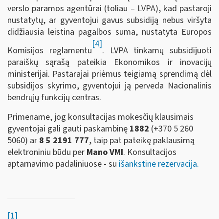
verslo paramos agentūrai (toliau – LVPA), kad pastaroji
nustatytų, ar gyventojui gavus subsidiją nebus viršyta
didžiausia leistina pagalbos suma, nustatyta Europos
[4]
Komisijos reglamentu
. LVPA tinkamų subsidijuoti
paraiškų sąrašą pateikia Ekonomikos ir inovacijų
ministerijai. Pastarajai priėmus teigiamą sprendimą dėl
subsidijos skyrimo, gyventojui ją perveda Nacionalinis
bendrųjų funkcijų centras.
Primename, jog konsultacijas mokesčių klausimais
gyventojai gali gauti paskambinę
1882
(+370 5 260
5060)
ar
8 5 2191 777
, taip pat pateikę paklausimą
elektroniniu būdu per
Mano VMI
. Konsultacijos
aptarnavimo padaliniuose - su
išankstine rezervacija.
[1]