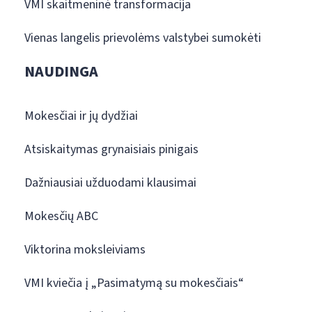
VMI skaitmeninė transformacija
Vienas langelis prievolėms valstybei sumokėti
NAUDINGA
Mokesčiai ir jų dydžiai
Atsiskaitymas grynaisiais pinigais
Dažniausiai užduodami klausimai
Mokesčių ABC
Viktorina moksleiviams
VMI kviečia į „Pasimatymą su mokesčiais“