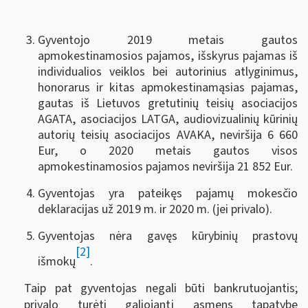
Gyventojo 2019 metais gautos
apmokestinamosios pajamos, išskyrus pajamas iš
individualios veiklos bei autorinius atlyginimus,
honorarus ir kitas apmokestinamąsias pajamas,
gautas iš Lietuvos gretutinių teisių asociacijos
AGATA, asociacijos LATGA, audiovizualinių kūrinių
autorių teisių asociacijos AVAKA, neviršija 6 660
Eur, o 2020 metais gautos visos
apmokestinamosios pajamos neviršija 21 852 Eur.
Gyventojas yra pateikęs pajamų mokesčio
deklaracijas už 2019 m. ir 2020 m. (jei privalo).
Gyventojas nėra gavęs kūrybinių prastovų
[2]
išmokų
.
Taip pat gyventojas negali būti bankrutuojantis;
privalo turėti galiojantį asmens tapatybę