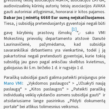
gretutinių teisių asociacijos AGATA, asociacijos LATGA,
audiovizualinių kūrinių autorių teisių asociacijos AVAKA
gauti autoriniai atlyginimai, honorarai ir kitos pajamos.
Dabar jos į minėtą
6660 Eur
sumą neįskaičiuojamos
.
Tiesa, į subsidiją pretenduojantys gyventojai negali būti
[1]
gavę kūrybinių prastovų išmokų
“,- sako VMI
Mokestinių prievolių departamento atstovė Danutė
Laurinavičienė, pažymėdama, kad subsidija
savarankiškai dirbantiems yra vienkartinė, todėl į ją
pakartotinai negali pretenduoti gyventojai, kurie tokią
subsidiją jau gavo pagal anksčiau skelbtus kvietimus,
galiojusius iki š.m. birželio 1 d. ir rugsėjo 1 d.
Paraišką subsidijai gauti galima pateikti prisijungus prie
Mano VMI
: „Vykdomos paslaugos“ > „Užsakyti naują
paslaugą“ > „Kitos paslaugos“ > „Pateikti paraišką
individualią veiklą vykdančio asmens subsidijai gauti“ ir
atsidariusiame lange pasirinkus „Pildyti dokumentą
portale“ bei atlikus tolimesnius veiksmus.