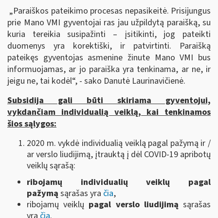
„Paraiškos pateikimo procesas nepasikeitė. Prisijungus
prie Mano VMI gyventojai ras jau užpildytą paraišką, su
kuria tereikia susipažinti – įsitikinti, jog pateikti
duomenys yra korektiški, ir patvirtinti. Paraišką
pateikęs gyventojas asmenine žinute Mano VMI bus
informuojamas, ar jo paraiška yra tenkinama, ar ne, ir
jeigu ne, tai kodėl“, - sako Danutė Laurinavičienė.
Subsidija gali būti skiriama gyventojui,
vykdančiam individualią veiklą, kai tenkinamos
šios sąlygos:
2020 m. vykdė individualią veiklą pagal pažymą ir /
ar verslo liudijimą, įtrauktą į dėl COVID-19 apribotų
veiklų sąrašą:
ribojamų individualių veiklų pagal
pažymą
sąrašas yra
čia
,
ribojamų veiklų
pagal verslo liudijimą
sąrašas
yra
čia
.