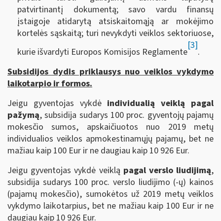
patvirtinantį dokumentą; savo vardu finansų
įstaigoje atidarytą atsiskaitomąją ar mokėjimo
kortelės sąskaitą; turi nevykdyti veiklos sektoriuose,
[3]
kurie išvardyti Europos Komisijos Reglamente
.
Subsidijos dydis priklausys nuo veiklos vykdymo
laikotarpio ir formos.
Jeigu gyventojas vykdė
individualią veiklą pagal
pažymą
, subsidija sudarys 100 proc. gyventojų pajamų
mokesčio sumos, apskaičiuotos nuo 2019 metų
individualios veiklos apmokestinamųjų pajamų, bet ne
mažiau kaip 100 Eur ir ne daugiau kaip 10 926 Eur.
Jeigu gyventojas vykdė veiklą
pagal verslo liudijimą
,
subsidija sudarys 100 proc. verslo liudijimo (-ų) kainos
(pajamų mokesčio), sumokėtos už 2019 metų veiklos
vykdymo laikotarpius, bet ne mažiau kaip 100 Eur ir ne
daugiau kaip 10 926 Eur.