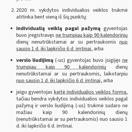
2020 m. vykdytos individualios veiklos trukmė
atitinka bent vieną iš šių punktų:
individualią veiklą pagal pažymą
gyventojas
buvo įregistravęs
ne trumpiau kaip 90 kalendorinių
dienų nenutrūkstamai ar su pertraukomis
nuo
sausio 1 d. iki lapkričio 6 d. imtinai
, arba
verslo liudijimą
(-us) gyventojas buvo įsigijęs
ne
trumpiau kaip 90 kalendorinių
dienų
nenutrūkstamai ar su pertraukomis, laikotarpiu
nuo sausio 1 d. iki lapkričio 6 d. imtinai,
arba
jeigu gyventojas
keitė individualios veiklos formą
,
tačiau bendra vykdytos individualios veiklos pagal
pažymą ir verslo liudijimą (-us) trukmė sudaro ne
mažiau kaip 90 kalendorinių dienų
(nenutrūkstamai ar su pertraukomis) nuo sausio 1
d. iki lapkričio 6 d. imtinai.