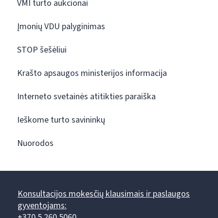
VMI turto aukcionai
Įmonių VDU palyginimas
STOP šešėliui
Krašto apsaugos ministerijos informacija
Interneto svetainės atitikties paraiška
Ieškome turto savininkų
Nuorodos
Konsultacijos mokesčių klausimais ir paslaugos
gyventojams:
+370 5 260 5060