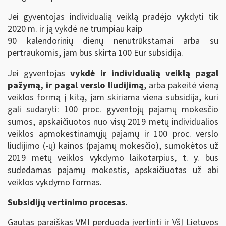
Jei gyventojas individualią veiklą pradėjo vykdyti tik
2020 m. ir ją vykdė ne trumpiau kaip
90 kalendorinių dienų nenutrūkstamai arba su
pertraukomis, jam bus skirta 100 Eur subsidija.
Jei gyventojas
vykdė ir individualią veiklą pagal
pažymą, ir pagal verslo liudijimą
, arba pakeitė vieną
veiklos formą į kitą, jam skiriama viena subsidija, kuri
gali sudaryti: 100 proc. gyventojų pajamų mokesčio
sumos, apskaičiuotos nuo visų 2019 metų individualios
veiklos apmokestinamųjų pajamų ir 100 proc. verslo
liudijimo (-ų) kainos (pajamų mokesčio), sumokėtos už
2019 metų veiklos vykdymo laikotarpius, t. y. bus
sudedamas pajamų mokestis, apskaičiuotas už abi
veiklos vykdymo formas.
Subsidijų vertinimo procesas.
Gautas paraiškas VMI perduoda įvertinti ir VšĮ Lietuvos