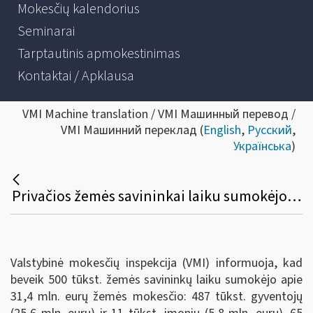
Mokesčių kalendorius
Seminarai
Tarptautinis apmokestinimas
Kontaktai / Apklausa
VMI Machine translation / VMI Машинный перевод /
VMI Машинний переклад (
English
,
Русский
,
Українська
)
Privačios žemės savininkai laiku sumokėjo beveik 80 proc. žemės mokesčio
Valstybinė mokesčių inspekcija (VMI) informuoja, kad
beveik 500 tūkst. žemės savininkų laiku sumokėjo apie
31,4 mln. eurų žemės mokesčio: 487 tūkst. gyventojų