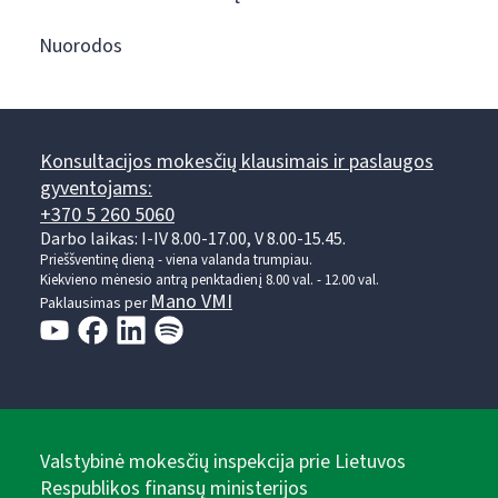
Nuorodos
Konsultacijos mokesčių klausimais ir paslaugos
gyventojams:
+370 5 260 5060
Darbo laikas: I-IV 8.00-17.00, V 8.00-15.45.
Prieššventinę dieną - viena valanda trumpiau.
Kiekvieno mėnesio antrą penktadienį 8.00 val. - 12.00 val.
Mano VMI
Paklausimas per
Valstybinė mokesčių inspekcija prie Lietuvos
Respublikos finansų ministerijos