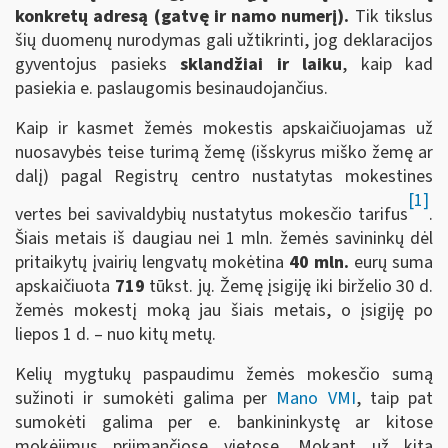
konkretų adresą (gatvę ir namo numerį).
Tik tikslus
šių duomenų nurodymas gali užtikrinti, jog deklaracijos
gyventojus pasieks
sklandžiai ir laiku
, kaip kad
pasiekia e. paslaugomis besinaudojančius.
Kaip ir kasmet žemės mokestis apskaičiuojamas už
nuosavybės teise turimą žemę (išskyrus miško žemę ar
dalį) pagal Registrų centro nustatytas mokestines
[1]
vertes bei savivaldybių nustatytus mokesčio tarifus
.
Šiais metais iš daugiau nei 1 mln. žemės savininkų dėl
pritaikytų įvairių lengvatų mokėtina
40 mln.
eurų suma
apskaičiuota
719
tūkst. jų. Žemę įsigiję iki birželio 30 d.
žemės mokestį moką jau šiais metais, o įsigiję po
liepos 1 d. – nuo kitų metų.
Kelių mygtukų paspaudimu žemės mokesčio sumą
sužinoti ir sumokėti galima per
Mano VMI
, taip pat
sumokėti galima per e. bankininkystę ar kitose
mokėjimus priimančiose vietose. Mokant už kitą