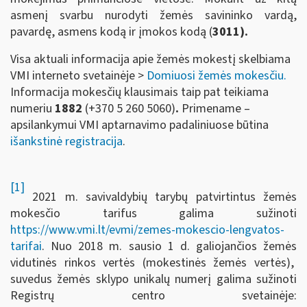
asmenį svarbu nurodyti žemės savininko vardą,
pavardę, asmens kodą ir įmokos kodą (
3011).
Visa aktuali informacija apie žemės mokestį skelbiama
VMI interneto svetainėje >
Domiuosi žemės mokesčiu.
Informacija mokesčių klausimais taip pat teikiama
numeriu
1882
(+370 5 260 5060)
.
Primename –
apsilankymui VMI aptarnavimo padaliniuose būtina
išankstinė registracija
.
[1]
2021 m. savivaldybių tarybų patvirtintus žemės
mokesčio tarifus galima sužinoti
https://www.vmi.lt/evmi/zemes-mokescio-lengvatos-
tarifai
. Nuo 2018 m. sausio 1 d. galiojančios žemės
vidutinės rinkos vertės (mokestinės žemės vertės),
suvedus žemės sklypo unikalų numerį galima sužinoti
Registrų centro svetainėje: