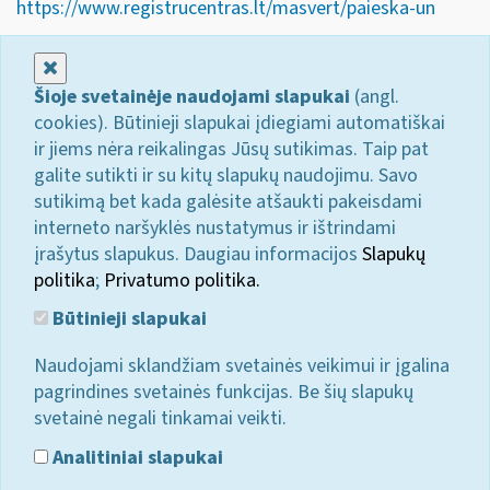
https://www.registrucentras.lt/masvert/paieska-un
Uždaryti
Šioje svetainėje naudojami slapukai
(angl.
cookies). Būtinieji slapukai įdiegiami automatiškai
ir jiems nėra reikalingas Jūsų sutikimas. Taip pat
galite sutikti ir su kitų slapukų naudojimu. Savo
sutikimą bet kada galėsite atšaukti pakeisdami
interneto naršyklės nustatymus ir ištrindami
įrašytus slapukus. Daugiau informacijos
Slapukų
politika
;
Privatumo politika.
Būtinieji slapukai
Naudojami sklandžiam svetainės veikimui ir įgalina
pagrindines svetainės funkcijas. Be šių slapukų
svetainė negali tinkamai veikti.
Analitiniai slapukai