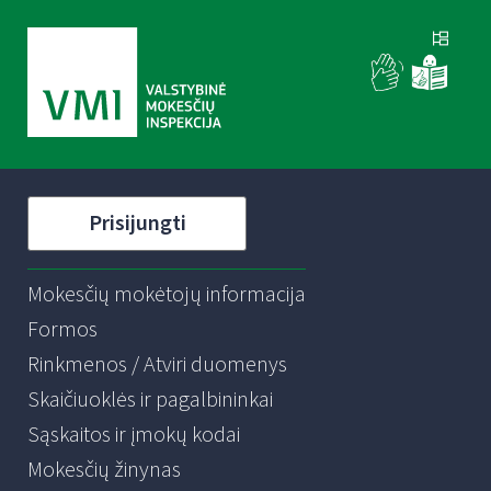
Prisijungti
Mokesčių mokėtojų informacija
Formos
Rinkmenos / Atviri duomenys
Skaičiuoklės ir pagalbininkai
Sąskaitos ir įmokų kodai
Mokesčių žinynas