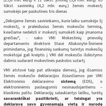
(25,6 mln. eurų) ir 11 tūkst. įmonių (5,8 mln. eurų). 65
tūkst. savininkų (4,2 mln. eurų.) žemės mokestį
sumokėjo per paskutines tris dienas
„Dėkojame žemės savininkams, kurie laiku sumokėjo šį
mokestį, o praleidusius žemės mokesčio terminą,
kviečiame nedelsti ir mokestį sumokėti kaip įmanoma
greičiau“, - sako VMI Mokestinių prievolių
departamento direktorė Stasė Aliukonytė-Šnirienė
primindama, jog finansinių sunkumų turintys mokesčių
mokėtojai gali kreiptis į VMI dėl mokesčio išdėstymo
dalimis sudarant mokestinės paskolos sutartį.
VMI atstovė taip pat atkreipia dėmesį, jog išsamios
žemės mokesčio deklaracijos išsiunčiamos per VMI
Elektroninio deklaravimo
sistemą
(EDS), o
elektroninėmis paslaugomis nesinaudojantiems –
klasikiniu paštu. Deklaracijų sulaukiantys laišku, turėtų
savarankiškai pasitikrinti, ar
teisingai yra
deklaravę savo gyvenamąją vietą ir nurodę