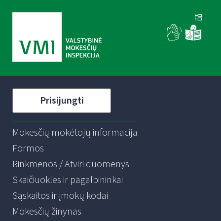
Prisijungti
Mokesčių mokėtojų informacija
Formos
Rinkmenos / Atviri duomenys
Skaičiuoklės ir pagalbininkai
Sąskaitos ir įmokų kodai
Mokesčių žinynas