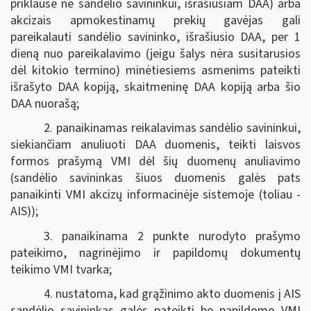
priklausė ne sandėlio savininkui, išrašiusiam DAA) arba
akcizais apmokestinamų prekių gavėjas gali
pareikalauti sandėlio savininko, išrašiusio DAA, per 1
dieną nuo pareikalavimo (jeigu šalys nėra susitarusios
dėl kitokio termino) minėtiesiems asmenims pateikti
išrašyto DAA kopiją, skaitmeninę DAA kopiją arba šio
DAA nuorašą;
2. panaikinamas reikalavimas sandėlio savininkui,
siekiančiam anuliuoti DAA duomenis, teikti laisvos
formos prašymą VMI dėl šių duomenų anuliavimo
(sandėlio savininkas šiuos duomenis galės pats
panaikinti VMI akcizų informacinėje sistemoje (toliau -
AIS));
3. panaikinama 2 punkte nurodyto prašymo
pateikimo, nagrinėjimo ir papildomų dokumentų
teikimo VMI tvarka;
4. nustatoma, kad grąžinimo akto duomenis į AIS
sandėlio savininkas galės pateikti be papildomo VMI