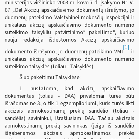
ministerijos viršininko 2003 m. kovo 7 d. įsakymo Nr. V-
67 „Dėl Akcizų apskaičiavimo dokumentų išrašymo, jo
duomenų pateikimo Valstybinei mokesčių inspekcijai ir
unikalaus akcizų apskaičiavimo dokumento numerio
suteikimo taisyklių patvirtinimo“ pakeitimo“, kuriuo
nauja redakcija išdėstomos Akcizų apskaičiavimo
[1]
dokumento išrašymo, jo duomenų pateikimo VMI
ir
unikalaus akcizų apskaičiavimo dokumento numerio
suteikimo taisyklės (toliau - Taisyklės).
Šiuo pakeitimu Taisyklėse:
1. nustatoma, kad akcizų apskaičiavimo
dokumentas (toliau - DAA) privalomai turės būti
išrašomas ne 3, o tik 1 egzemplioriumi, kuris turės likti
akcizais apmokestinamų prekių sandėlio (toliau -
sandėlis) savininkui, išrašiusiam DAA. Tačiau akcizais
apmokestinamų prekių savininkas (jeigu iš sandėlio
išgabenamos akcizais apmokestinamos prekės