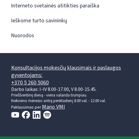
Interneto svetainės atitikties paraiška
Ieškome turto savininkų
Nuorodos
Konsultacijos mokesčių klausimais ir paslaugos
gyventojams:
+370 5 260 5060
Darbo laikas: I-IV 8.00-17.00, V 8.00-15.45.
Prieššventinę dieną - viena valanda trumpiau.
Kiekvieno mėnesio antrą penktadienį 8.00 val. - 12.00 val.
Mano VMI
Paklausimas per