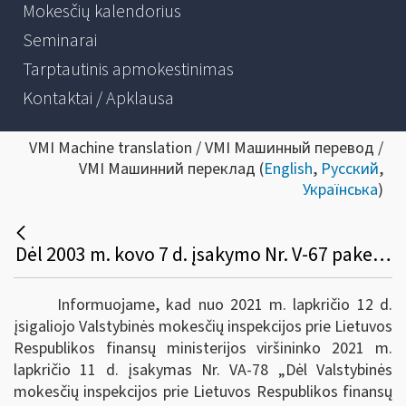
Mokesčių kalendorius
Seminarai
Tarptautinis apmokestinimas
Kontaktai / Apklausa
VMI Machine translation / VMI Машинный перевод /
VMI Машинний переклад (
English
,
Русский
,
Українська
)
Dėl 2003 m. kovo 7 d. įsakymo Nr. V-67 pakeitimo
Informuojame, kad nuo 2021 m. lapkričio 12 d.
įsigaliojo Valstybinės mokesčių inspekcijos prie Lietuvos
Respublikos finansų ministerijos viršininko 2021 m.
lapkričio 11 d. įsakymas Nr. VA-78 „Dėl Valstybinės
mokesčių inspekcijos prie Lietuvos Respublikos finansų