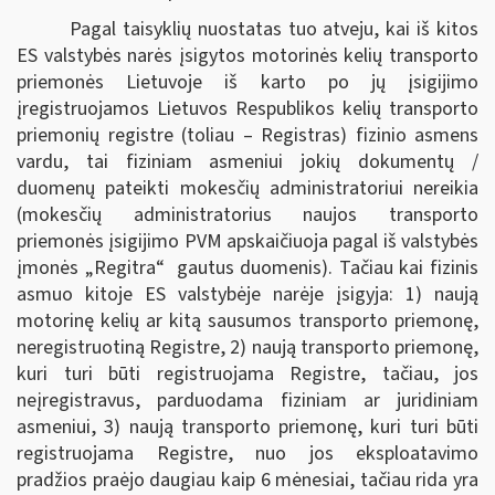
Pagal taisyklių nuostatas tuo atveju, kai iš kitos
ES valstybės narės įsigytos motorinės kelių transporto
priemonės Lietuvoje iš karto po jų įsigijimo
įregistruojamos Lietuvos Respublikos kelių transporto
priemonių registre (toliau – Registras) fizinio asmens
vardu, tai fiziniam asmeniui jokių dokumentų /
duomenų pateikti mokesčių administratoriui nereikia
(mokesčių administratorius naujos transporto
priemonės įsigijimo PVM apskaičiuoja pagal iš valstybės
įmonės „Regitra“ gautus duomenis). Tačiau kai fizinis
asmuo kitoje ES valstybėje narėje įsigyja: 1) naują
motorinę kelių ar kitą sausumos transporto priemonę,
neregistruotiną Registre, 2) naują transporto priemonę,
kuri turi būti registruojama Registre, tačiau, jos
neįregistravus, parduodama fiziniam ar juridiniam
asmeniui, 3) naują transporto priemonę, kuri turi būti
registruojama Registre, nuo jos eksploatavimo
pradžios praėjo daugiau kaip 6 mėnesiai, tačiau rida yra