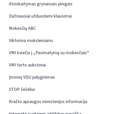
Atsiskaitymas grynaisiais pinigais
Dažniausiai užduodami klausimai
Mokesčių ABC
Viktorina moksleiviams
VMI kviečia į „Pasimatymą su mokesčiais“
VMI turto aukcionai
Įmonių VDU palyginimas
STOP šešėliui
Krašto apsaugos ministerijos informacija
Interneto svetainės atitikties paraiška