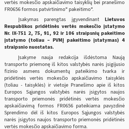
vertės mokesčio apskaičiavimo taisyklių bei pranešimo
FR0656 formos patvirtinimo“ pakeitimo“.
Įsakymas parengtas įgyvendinant
Lietuvos
Respublikos pridėtinės vertės mokesčio įstatymo
Nr. IX-751 2, 75, 91, 92 ir 106 straipsnių pakeitimo
įstatymo (toliau – PVMĮ pakeitimo įstatymas) 4
straipsnio nuostatas.
Įsakyme nauja redakcija išdėstoma Naują
transporto priemonę iš kitos valstybės narės įsigijusio
fizinio asmens dokumentų pateikimo tvarka ir
pridėtinės vertės mokesčio apskaičiavimo taisyklės
(toliau - taisyklės) ir vietoje Pranešimo apie iš kitos
Europos Sąjungos valstybės narės įsigytos naujos
transporto priemonės pridėtinės vertės mokesčio
apskaičiavimą formos FR0656 pateikiama pavyzdinė
Sprendimo dėl iš kitos Europos Sąjungos valstybės
narės įsigytos naujos transporto priemonės pridėtinės
vertės mokesčio apskaičiavimo forma.