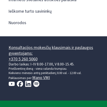
Ieškome turto savininkų
Nuorodos
Konsultacijos mokesčių klausimais ir paslaugos
gyventojams:
+370 5 260 5060
Darbo laikas: I-IV 8.00-17.00, V 8.00-15.45.
Prieššventinę dieną - viena valanda trumpiau.
Kiekvieno mėnesio antrą penktadienį 8.00 val. - 12.00 val.
Mano VMI
Paklausimas per