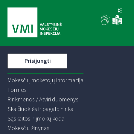
Prisijungti
Mokesčių mokėtojų informacija
Formos
Rinkmenos / Atviri duomenys
Skaičiuoklės ir pagalbininkai
Sąskaitos ir įmokų kodai
Mokesčių žinynas