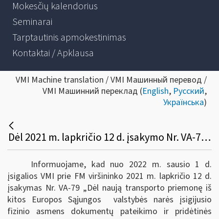
Mokesčių kalendorius
Seminarai
Tarptautinis apmokestinimas
Kontaktai / Apklausa
VMI Machine translation / VMI Машинный перевод /
VMI Машинний переклад (
English
,
Русский
,
Українська
)
Dėl 2021 m. lapkričio 12 d. įsakymo Nr. VA-79 įsigaliojimo
Informuojame, kad nuo 2022 m. sausio 1 d.
įsigalios VMI prie FM viršininko 2021 m. lapkričio 12 d.
įsakymas Nr. VA-79 „Dėl naują transporto priemonę iš
kitos Europos Sąjungos valstybės narės įsigijusio
fizinio asmens dokumentų pateikimo ir pridėtinės