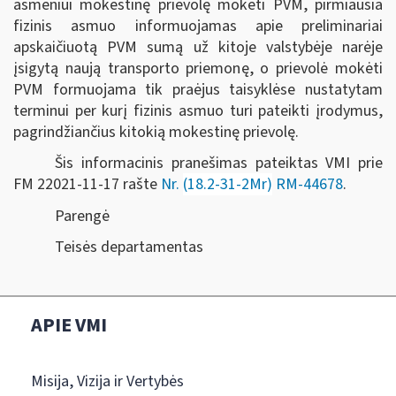
asmeniui mokestinę prievolę mokėti PVM, pirmiausia
fizinis asmuo informuojamas apie preliminariai
apskaičiuotą PVM sumą už kitoje valstybėje narėje
įsigytą naują transporto priemonę, o prievolė mokėti
PVM formuojama tik praėjus taisyklėse nustatytam
terminui per kurį fizinis asmuo turi pateikti įrodymus,
pagrindžiančius kitokią mokestinę prievolę.
Šis informacinis pranešimas pateiktas VMI prie
FM
22021-11-17 rašte
Nr.
(18.2-31-2Mr)
RM-44678
.
Parengė
Teisės departamentas
APIE VMI
Misija, Vizija ir Vertybės