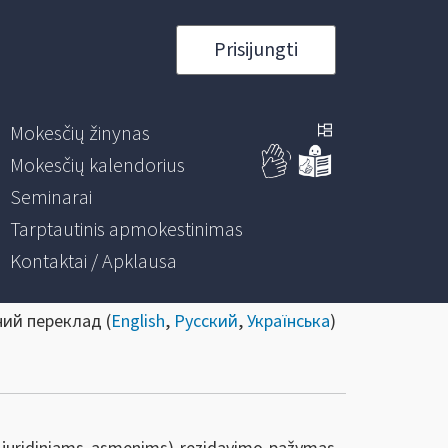
Prisijungti
Mokesčių žinynas
Mokesčių kalendorius
Seminarai
Tarptautinis apmokestinimas
Kontaktai / Apklausa
ний переклад (
English
,
Русский
,
Українська
)