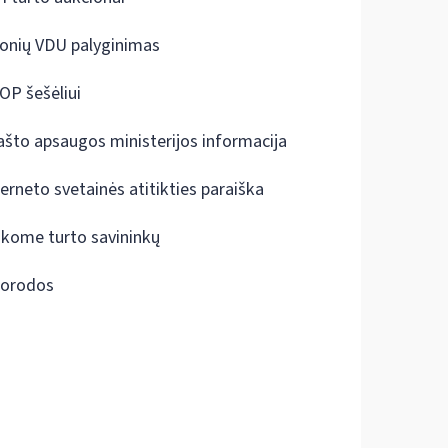
onių VDU palyginimas
OP šešėliui
ašto apsaugos ministerijos informacija
terneto svetainės atitikties paraiška
škome turto savininkų
orodos