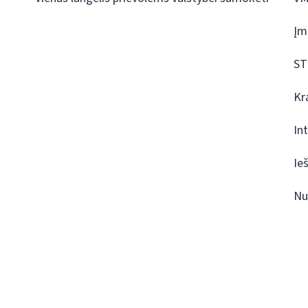
Įm
ST
Kr
In
Ie
Nu