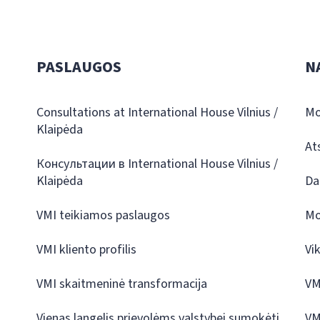
PASLAUGOS
N
Consultations at International House Vilnius /
Mo
Klaipėda
At
Консультации в International House Vilnius /
Klaipėda
Da
VMI teikiamos paslaugos
Mo
VMI kliento profilis
Vi
VMI skaitmeninė transformacija
VM
Vienas langelis prievolėms valstybei sumokėti
VM