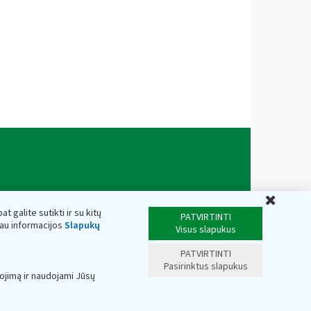
Uždar
t galite sutikti ir su kitų
PATVIRTINTI
iau informacijos
Slapukų
Visus slapukus
PATVIRTINTI
Pasirinktus slapukus
ojimą ir naudojami Jūsų