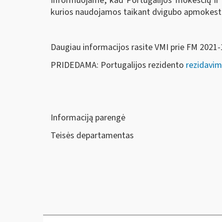
Informuojame, kad Portugalijos mokesčių ir 
kurios naudojamos taikant dvigubo apmokestin
Daugiau informacijos rasite VMI prie FM 2021
PRIDEDAMA: Portugalijos rezidento
rezidavi
Informaciją parengė
Teisės departamentas