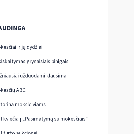
AUDINGA
kesčiai ir jų dydžiai
siskaitymas grynaisiais pinigais
žniausiai užduodami klausimai
kesčių ABC
ktorina moksleiviams
I kviečia į „Pasimatymą su mokesčiais“
I turto aukcionai