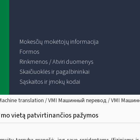
Mokesčių mokėtojų informacija
Formos
Rinkmenos / Atviri duomenys
Skaičiuoklės ir pagalbininkai
Sąskaitos ir įmokų kodai
Machine translation / VMI Машинный перевод / VMI Машин
vimo vietą patvirtinančios pažymos