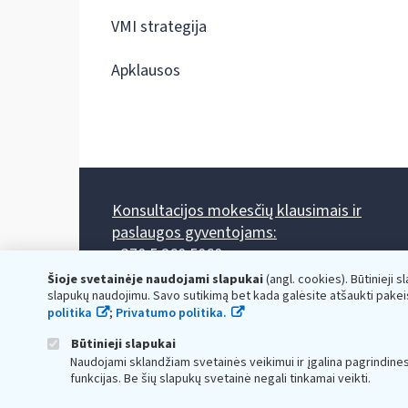
VMI strategija
Apklausos
Konsultacijos mokesčių klausimais ir
paslaugos gyventojams:
+370 5 260 5060
Darbo laikas: I-IV 8.00-17.00, V 8.00-15.45.
Šioje svetainėje naudojami slapukai
(angl. cookies). Būtinieji s
Prieššventinę dieną - viena valanda trumpiau.
slapukų naudojimu. Savo sutikimą bet kada galėsite atšaukti pakei
Kiekvieno mėnesio antrą penktadienį 8.00 val. - 12.00 val.
politika
;
Privatumo politika.
Mano VMI
Paklausimas per
Būtinieji slapukai
Naudojami sklandžiam svetainės veikimui ir įgalina pagrindine
funkcijas. Be šių slapukų svetainė negali tinkamai veikti.