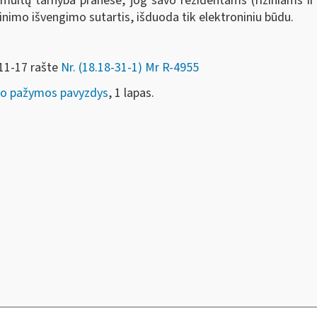
muitų tarnyba pranešė, jog savo rezidentams (fiziniams i
imo išvengimo sutartis, išduoda tik elektroniniu būdu.
-11-17 rašte
Nr. (18.18-31-1) Mr R-4955
mo pažymos pavyzdys
, 1 lapas.