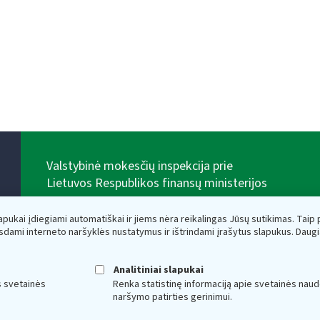
Valstybinė mokesčių inspekcija prie
Lietuvos Respublikos finansų ministerijos
Biudžetinė įstaiga. Juridinio asmens kodas — 188659752,
adresas: Vasario 16-osios g. 14, 01107 Vilnius, Lietuva,
lapukai įdiegiami automatiškai ir jiems nėra reikalingas Jūsų sutikimas. Taip pa
el.paštas:
vmi@vmi.lt
, E. pristatymo dėžutės adresas
sdami interneto naršyklės nustatymus ir ištrindami įrašytus slapukus. Daug
188659752
Duomenys apie Valstybinę mokesčių inspekciją prie
Lietuvos Respublikos finansų ministerijos kaupiami ir
Analitiniai slapukai
saugomi Juridinių asmenų registre
s svetainės
Renka statistinę informaciją apie svetainės naud
naršymo patirties gerinimui.