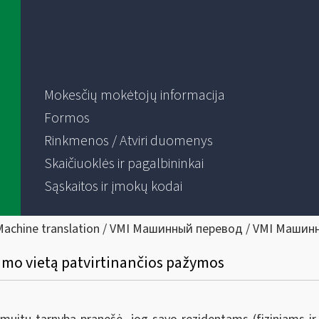
Mokesčių mokėtojų informacija
Formos
Rinkmenos / Atviri duomenys
Skaičiuoklės ir pagalbininkai
Sąskaitos ir įmokų kodai
Machine translation / VMI Машинный перевод / VMI Машин
vimo vietą patvirtinančios pažymos