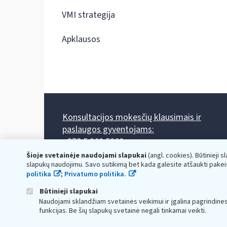
VMI strategija
Apklausos
Konsultacijos mokesčių klausimais ir
paslaugos gyventojams:
+370 5 260 5060
Darbo laikas: I-IV 8.00-17.00, V 8.00-15.45.
Šioje svetainėje naudojami slapukai
(angl. cookies). Būtinieji s
Prieššventinę dieną - viena valanda trumpiau.
slapukų naudojimu. Savo sutikimą bet kada galėsite atšaukti pakei
Kiekvieno mėnesio antrą penktadienį 8.00 val. - 12.00 val.
politika
;
Privatumo politika.
Mano VMI
Paklausimas per
Būtinieji slapukai
Naudojami sklandžiam svetainės veikimui ir įgalina pagrindine
funkcijas. Be šių slapukų svetainė negali tinkamai veikti.