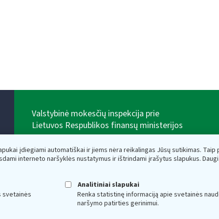
Valstybinė mokesčių inspekcija prie
Lietuvos Respublikos finansų ministerijos
Biudžetinė įstaiga. Juridinio asmens kodas — 188659752,
adresas: Vasario 16-osios g. 14, 01107 Vilnius, Lietuva,
lapukai įdiegiami automatiškai ir jiems nėra reikalingas Jūsų sutikimas. Taip pa
el.paštas:
vmi@vmi.lt
, E. pristatymo dėžutės adresas
sdami interneto naršyklės nustatymus ir ištrindami įrašytus slapukus. Daug
188659752
Duomenys apie Valstybinę mokesčių inspekciją prie
Lietuvos Respublikos finansų ministerijos kaupiami ir
Analitiniai slapukai
saugomi Juridinių asmenų registre
s svetainės
Renka statistinę informaciją apie svetainės naud
naršymo patirties gerinimui.