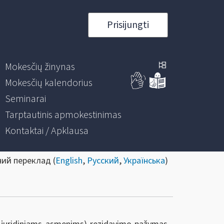
Prisijungti
Mokesčių žinynas
Mokesčių kalendorius
Seminarai
Tarptautinis apmokestinimas
Kontaktai / Apklausa
ний переклад (
English
,
Русский
,
Українська
)