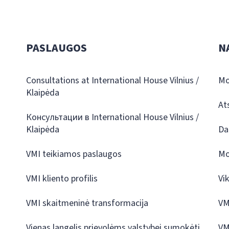
PASLAUGOS
N
Consultations at International House Vilnius /
Mo
Klaipėda
At
Консультации в International House Vilnius /
Klaipėda
Da
VMI teikiamos paslaugos
Mo
VMI kliento profilis
Vi
VMI skaitmeninė transformacija
VM
Vienas langelis prievolėms valstybei sumokėti
VM