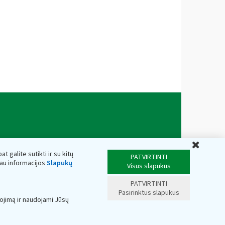
Uždar
t galite sutikti ir su kitų
PATVIRTINTI
iau informacijos
Slapukų
Visus slapukus
PATVIRTINTI
Pasirinktus slapukus
ojimą ir naudojami Jūsų