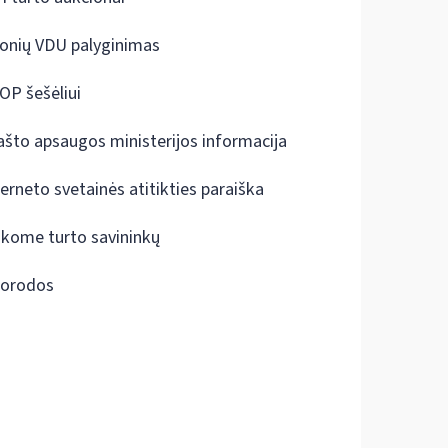
onių VDU palyginimas
OP šešėliui
ašto apsaugos ministerijos informacija
terneto svetainės atitikties paraiška
škome turto savininkų
orodos