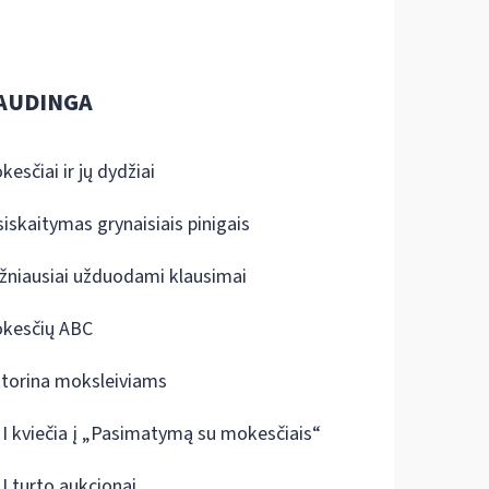
AUDINGA
kesčiai ir jų dydžiai
siskaitymas grynaisiais pinigais
žniausiai užduodami klausimai
kesčių ABC
ktorina moksleiviams
I kviečia į „Pasimatymą su mokesčiais“
I turto aukcionai