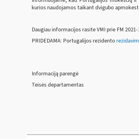
Informuojame, kad Portugalijos mokesčių ir 
kurios naudojamos taikant dvigubo apmokestin
Daugiau informacijos rasite VMI prie FM 2021
PRIDEDAMA: Portugalijos rezidento
rezidavi
Informaciją parengė
Teisės departamentas