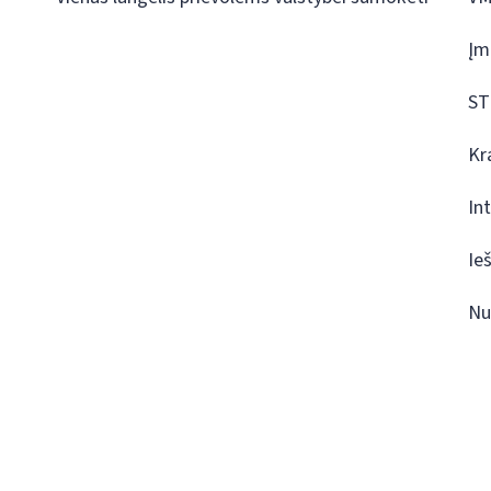
Įm
ST
Kr
In
Ie
Nu