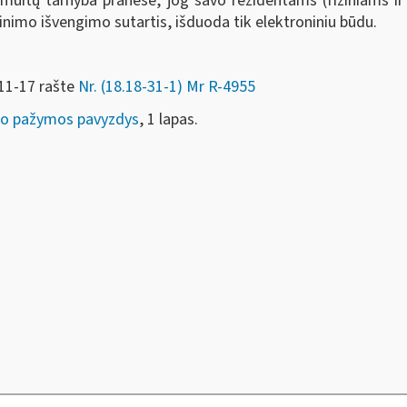
muitų tarnyba pranešė, jog savo rezidentams (fiziniams i
imo išvengimo sutartis, išduoda tik elektroniniu būdu.
-11-17 rašte
Nr. (18.18-31-1) Mr R-4955
mo pažymos pavyzdys
, 1 lapas.