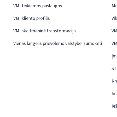
VMI teikiamos paslaugos
Mo
VMI kliento profilis
Vi
VMI skaitmeninė transformacija
VM
Vienas langelis prievolėms valstybei sumokėti
VM
Įm
ST
Kr
In
Ie