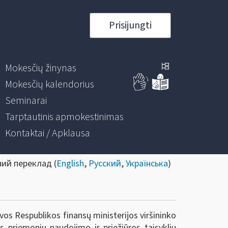
Prisijungti
Mokesčių žinynas
Mokesčių kalendorius
Seminarai
Tarptautinis apmokestinimas
Kontaktai / Apklausa
ний переклад (
English
,
Русский
,
Українська
)
vos Respublikos finansų ministerijos viršininko
priemonių naudojimo ir priežiūros taisyklių