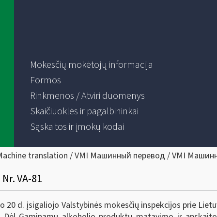
Mokesčių mokėtojų informacija
Formos
Rinkmenos / Atviri duomenys
Skaičiuoklės ir pagalbininkai
Sąskaitos ir įmokų kodai
Machine translation / VMI Машинный перевод / VMI Машин
 Nr. VA-81
20 d. įsigaliojo Valstybinės mokesčių inspekcijos prie Lietu
 „Dėl Gaminamų alkoholio produktų matavimo ir apskaitos 