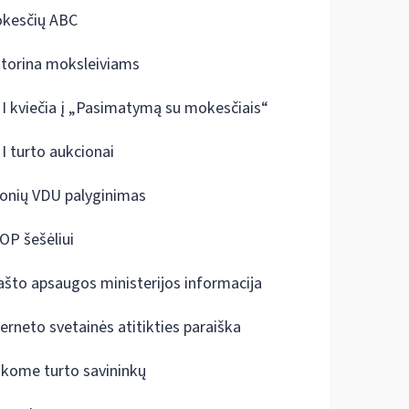
kesčių ABC
ktorina moksleiviams
I kviečia į „Pasimatymą su mokesčiais“
I turto aukcionai
onių VDU palyginimas
OP šešėliui
ašto apsaugos ministerijos informacija
terneto svetainės atitikties paraiška
škome turto savininkų