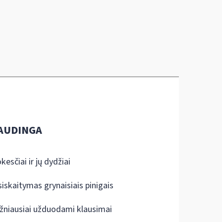
AUDINGA
kesčiai ir jų dydžiai
siskaitymas grynaisiais pinigais
žniausiai užduodami klausimai