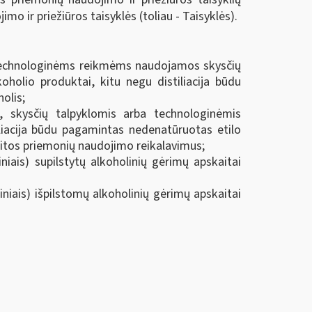
 ir priežiūros taisyklės (toliau - Taisyklės).
rba technologinėms reikmėms naudojamos skysčių
oholio produktai, kitu negu distiliacija būdu
olis;
, skysčių talpyklomis arba technologinėmis
iliacija būdu pagamintas nedenatūruotas etilo
kaitos priemonių naudojimo reikalavimus;
niais) supilstytų alkoholinių gėrimų apskaitai
iniais) išpilstomų alkoholinių gėrimų apskaitai