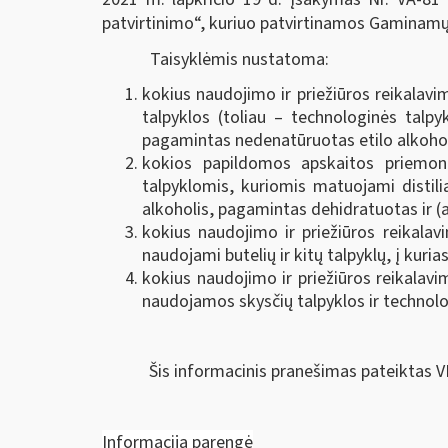
patvirtinimo“, kuriuo patvirtinamos Gaminamų a
Taisyklėmis nustatoma:
kokius naudojimo ir priežiūros reikalavi
talpyklos (toliau – technologinės talpy
pagamintas nedenatūruotas etilo alkoholis
kokios papildomos apskaitos priemonė
talpyklomis, kuriomis matuojami distili
alkoholis, pagamintas dehidratuotas ir (a
kokius naudojimo ir priežiūros reikalavi
naudojami butelių ir kitų talpyklų, į kurias
kokius naudojimo ir priežiūros reikalavim
naudojamos skysčių talpyklos ir technolo
Šis informacinis pranešimas pateiktas V
Informaciją parengė