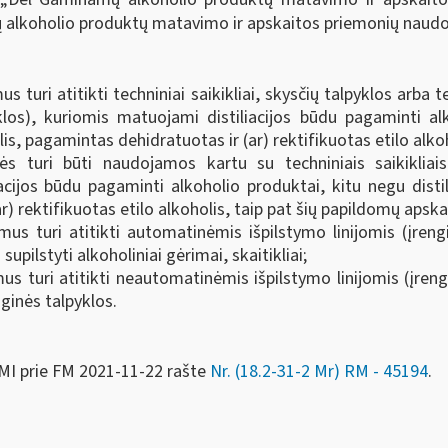
lkoholio produktų matavimo ir apskaitos priemonių naudojimo
mus turi atitikti techniniai saikikliai, skysčių talpyklos a
klos), kuriomis matuojami distiliacijos būdu pagaminti alk
, pagamintas dehidratuotas ir (ar) rektifikuotas etilo alkoh
s turi būti naudojamos kartu su techniniais saikikliais
acijos būdu pagaminti alkoholio produktai, kitu negu dist
r) rektifikuotas etilo alkoholis, taip pat šių papildomų aps
mus turi atitikti automatinėmis išpilstymo linijomis (įrengi
 supilstyti alkoholiniai gėrimai, skaitikliai;
us turi atitikti neautomatinėmis išpilstymo linijomis (įreng
ginės talpyklos.
MI prie FM
2021-11-22 rašte
Nr. (18.2-31-2 Mr) RM - 45194
.