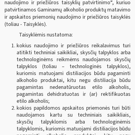
naudojimo ir priežiūros taisyklių patvirtinimo“, kuriuo
patvirtinamos Gaminamų alkoholio produktų matavimo
ir apskaitos priemonių naudojimo ir priežiūros taisyklės
(toliau - Taisyklės).
Taisyklėmis nustatoma:
kokius naudojimo ir priežiūros reikalavimus turi
atitikti techniniai saikikliai, skysčių talpyklos arba
technologinėms reikmėms naudojamos skysčių
talpyklos (toliau – technologinės talpyklos),
kuriomis matuojami distiliacijos būdu pagaminti
alkoholio produktai, kitu negu distiliacija būdu
pagamintas nedenatūruotas etilo alkoholis,
pagamintas dehidratuotas ir (ar) rektifikuotas
etilo alkoholis;
kokios papildomos apskaitos priemonės turi būti
naudojamos kartu su techniniais saikikliais,
skysčių talpyklomis arba technologinėmis
talpyklomis, kuriomis matuojami distiliacijos būdu