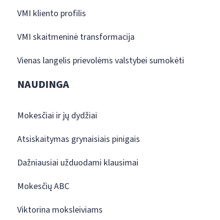
VMI kliento profilis
VMI skaitmeninė transformacija
Vienas langelis prievolėms valstybei sumokėti
NAUDINGA
Mokesčiai ir jų dydžiai
Atsiskaitymas grynaisiais pinigais
Dažniausiai užduodami klausimai
Mokesčių ABC
Viktorina moksleiviams