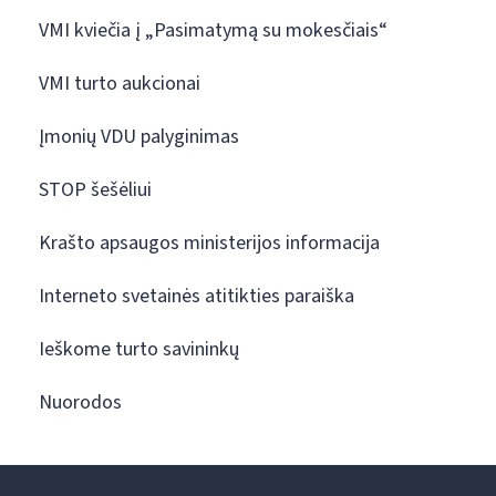
VMI kviečia į „Pasimatymą su mokesčiais“
VMI turto aukcionai
Įmonių VDU palyginimas
STOP šešėliui
Krašto apsaugos ministerijos informacija
Interneto svetainės atitikties paraiška
Ieškome turto savininkų
Nuorodos