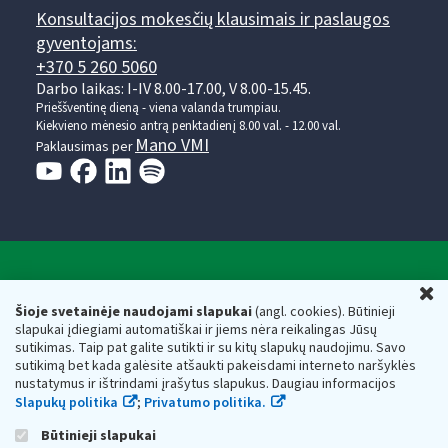
Konsultacijos mokesčių klausimais ir paslaugos
gyventojams:
+370 5 260 5060
Darbo laikas: I-IV 8.00-17.00, V 8.00-15.45.
Prieššventinę dieną - viena valanda trumpiau.
Kiekvieno mėnesio antrą penktadienį 8.00 val. - 12.00 val.
Mano VMI
Paklausimas per
Valstybinė mokesčių inspekcija prie Lietuvos
U
Respublikos finansų ministerijos
Šioje svetainėje naudojami slapukai
(angl. cookies). Būtinieji
slapukai įdiegiami automatiškai ir jiems nėra reikalingas Jūsų
Biudžetinė įstaiga. Juridinio asmens kodas — 188659752,
sutikimas. Taip pat galite sutikti ir su kitų slapukų naudojimu. Savo
adresas: Vasario 16-osios g. 14, 01107 Vilnius, Lietuva, el.paštas:
sutikimą bet kada galėsite atšaukti pakeisdami interneto naršyklės
vmi@vmi.lt
, E. pristatymo dėžutės adresas 188659752
nustatymus ir ištrindami įrašytus slapukus. Daugiau informacijos
Duomenys apie Valstybinę mokesčių inspekciją prie Lietuvos
Slapukų politika
;
Privatumo politika.
Respublikos finansų ministerijos kaupiami ir saugomi Juridinių
asmenų registre
Būtinieji slapukai