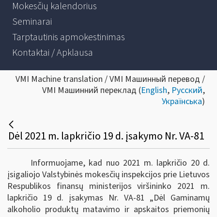
Mokesčių kalendorius
Seminarai
Tarptautinis apmokestinimas
Kontaktai / Apklausa
VMI Machine translation / VMI Машинный перевод /
VMI Машинний переклад (
English
,
Русский
,
Українська
)
Dėl 2021 m. lapkričio 19 d. įsakymo Nr. VA-81
Informuojame, kad nuo 2021 m. lapkričio 20 d.
įsigaliojo Valstybinės mokesčių inspekcijos prie Lietuvos
Respublikos finansų ministerijos viršininko 2021 m.
lapkričio 19 d. įsakymas Nr. VA-81 „Dėl Gaminamų
alkoholio produktų matavimo ir apskaitos priemonių