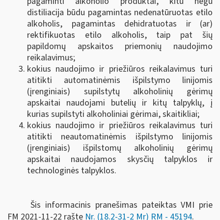
pagaminti alkoholio produktai, kitu negu
distiliacija būdu pagamintas nedenatūruotas etilo
alkoholis, pagamintas dehidratuotas ir (ar)
rektifikuotas etilo alkoholis, taip pat šių
papildomų apskaitos priemonių naudojimo
reikalavimus;
kokius naudojimo ir priežiūros reikalavimus turi
atitikti automatinėmis išpilstymo linijomis
(įrenginiais) supilstytų alkoholinių gėrimų
apskaitai naudojami butelių ir kitų talpyklų, į
kurias supilstyti alkoholiniai gėrimai, skaitikliai;
kokius naudojimo ir priežiūros reikalavimus turi
atitikti neautomatinėmis išpilstymo linijomis
(įrenginiais) išpilstomų alkoholinių gėrimų
apskaitai naudojamos skysčių talpyklos ir
technologinės talpyklos.
Šis informacinis pranešimas pateiktas VMI prie
FM
2021-11-22 rašte
Nr. (18.2-31-2 Mr) RM - 45194
.