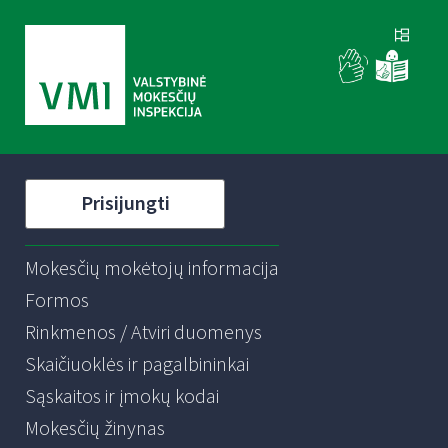
Prisijungti
Mokesčių mokėtojų informacija
Formos
Rinkmenos / Atviri duomenys
Skaičiuoklės ir pagalbininkai
Sąskaitos ir įmokų kodai
Mokesčių žinynas