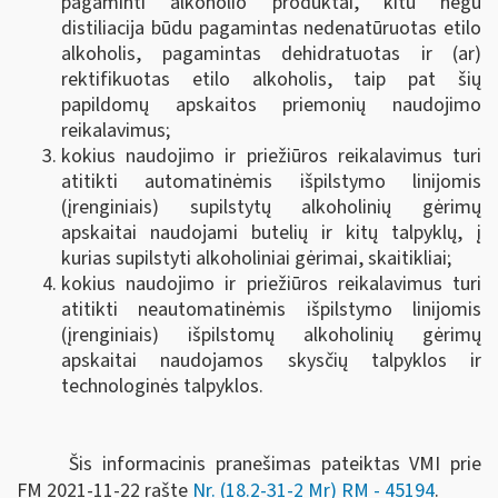
pagaminti alkoholio produktai, kitu negu
distiliacija būdu pagamintas nedenatūruotas etilo
alkoholis, pagamintas dehidratuotas ir (ar)
rektifikuotas etilo alkoholis, taip pat šių
papildomų apskaitos priemonių naudojimo
reikalavimus;
kokius naudojimo ir priežiūros reikalavimus turi
atitikti automatinėmis išpilstymo linijomis
(įrenginiais) supilstytų alkoholinių gėrimų
apskaitai naudojami butelių ir kitų talpyklų, į
kurias supilstyti alkoholiniai gėrimai, skaitikliai;
kokius naudojimo ir priežiūros reikalavimus turi
atitikti neautomatinėmis išpilstymo linijomis
(įrenginiais) išpilstomų alkoholinių gėrimų
apskaitai naudojamos skysčių talpyklos ir
technologinės talpyklos.
Šis informacinis pranešimas pateiktas VMI prie
FM
2021-11-22 rašte
Nr. (18.2-31-2 Mr) RM - 45194
.