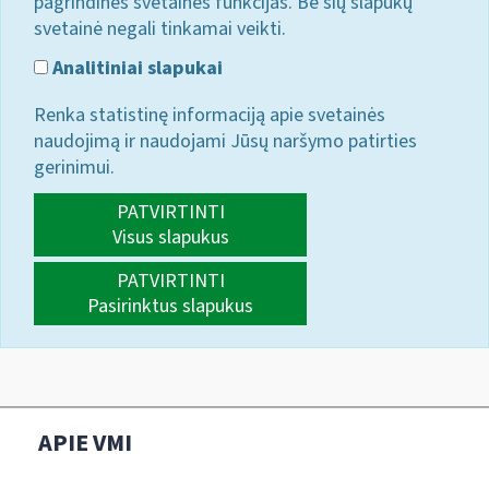
pagrindines svetainės funkcijas. Be šių slapukų
svetainė negali tinkamai veikti.
Analitiniai slapukai
Renka statistinę informaciją apie svetainės
naudojimą ir naudojami Jūsų naršymo patirties
gerinimui.
PATVIRTINTI
Visus slapukus
PATVIRTINTI
Pasirinktus slapukus
APIE VMI