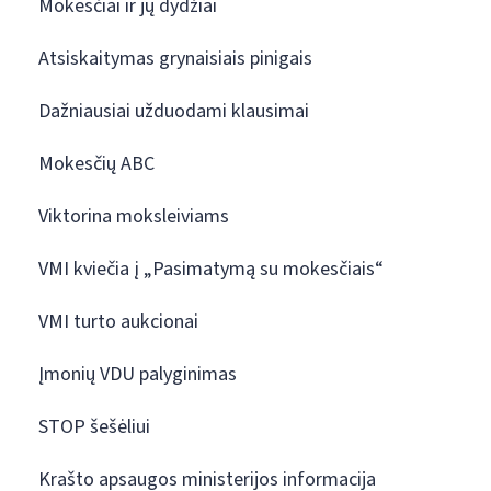
Mokesčiai ir jų dydžiai
Atsiskaitymas grynaisiais pinigais
Dažniausiai užduodami klausimai
Mokesčių ABC
Viktorina moksleiviams
VMI kviečia į „Pasimatymą su mokesčiais“
VMI turto aukcionai
Įmonių VDU palyginimas
STOP šešėliui
Krašto apsaugos ministerijos informacija