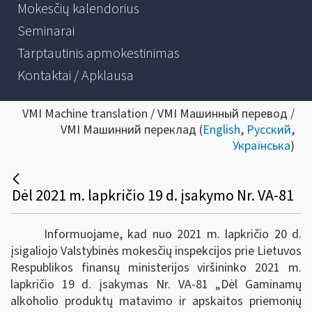
Mokesčių kalendorius
Seminarai
Tarptautinis apmokestinimas
Kontaktai / Apklausa
VMI Machine translation / VMI Машинный перевод /
VMI Машинний переклад (
English
,
Русский
,
Українська
)
Dėl 2021 m. lapkričio 19 d. įsakymo Nr. VA-81
Informuojame, kad nuo 2021 m. lapkričio 20 d.
įsigaliojo Valstybinės mokesčių inspekcijos prie Lietuvos
Respublikos finansų ministerijos viršininko 2021 m.
lapkričio 19 d. įsakymas Nr. VA-81 „Dėl Gaminamų
alkoholio produktų matavimo ir apskaitos priemonių