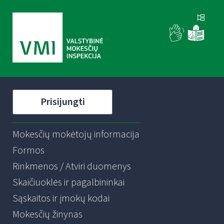
Prisijungti
Mokesčių mokėtojų informacija
Formos
Rinkmenos / Atviri duomenys
Skaičiuoklės ir pagalbininkai
Sąskaitos ir įmokų kodai
Mokesčių žinynas