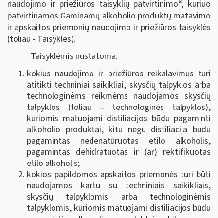
naudojimo ir priežiūros taisyklių patvirtinimo“, kuriuo
patvirtinamos Gaminamų alkoholio produktų matavimo
ir apskaitos priemonių naudojimo ir priežiūros taisyklės
(toliau - Taisyklės).
Taisyklėmis nustatoma:
kokius naudojimo ir priežiūros reikalavimus turi
atitikti techniniai saikikliai, skysčių talpyklos arba
technologinėms reikmėms naudojamos skysčių
talpyklos (toliau – technologinės talpyklos),
kuriomis matuojami distiliacijos būdu pagaminti
alkoholio produktai, kitu negu distiliacija būdu
pagamintas nedenatūruotas etilo alkoholis,
pagamintas dehidratuotas ir (ar) rektifikuotas
etilo alkoholis;
kokios papildomos apskaitos priemonės turi būti
naudojamos kartu su techniniais saikikliais,
skysčių talpyklomis arba technologinėmis
talpyklomis, kuriomis matuojami distiliacijos būdu