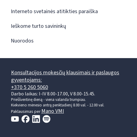
Interneto svetainės atitikties paraiška
Ieškome turto savininkų
Nuorodos
Konsultacijos mokesčių klausimais ir paslaugos
gyventojams:
+370 5 260 5060
Darbo laikas: I-IV 8.00-17.00, V 8.00-15.45.
Prieššventinę dieną - viena valanda trumpiau.
Kiekvieno mėnesio antrą penktadienį 8.00 val. - 12.00 val.
Mano VMI
Paklausimas per