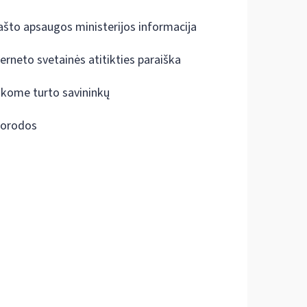
ašto apsaugos ministerijos informacija
terneto svetainės atitikties paraiška
škome turto savininkų
orodos