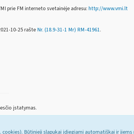
VMI prie FM interneto svetainėje adresu:
http://www.vmi.lt
 2021-10-25 rašte
Nr. (18.9-31-1 Mr) RM-41961
.
kesčio įstatymas.
. cookies). Būtinieji slapukai įdiegiami automatiškai ir jiems