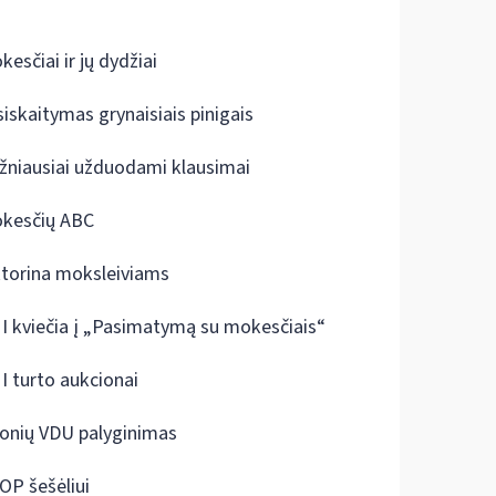
kesčiai ir jų dydžiai
siskaitymas grynaisiais pinigais
žniausiai užduodami klausimai
kesčių ABC
ktorina moksleiviams
I kviečia į „Pasimatymą su mokesčiais“
I turto aukcionai
onių VDU palyginimas
OP šešėliui