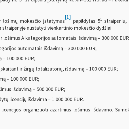
[1]
1
ir lošimų mokesčio įstatymas
papildytas 5
straipsniu,
 straipsnyje nustatyti vienkartinio mokesčio dydžiai:
s ir lošimus A kategorijos automatais išdavimą – 300 000 EUR
ategorijos automatais išdavimą – 300 000 EUR;
mą – 100 000 EUR;
 įskaitant ir žirgų totalizatorių, išdavimą – 100 000 EUR;
vimą – 100 000 EUR;
lošimus išdavimą – 500 000 EUR;
dytų licencijų išdavimą – 1 000 000 EUR.
licencijos organizuoti azartinius lošimus išdavimo. Sumo