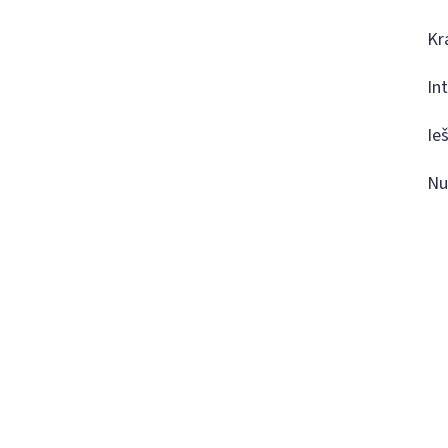
Kr
In
Ie
Nu