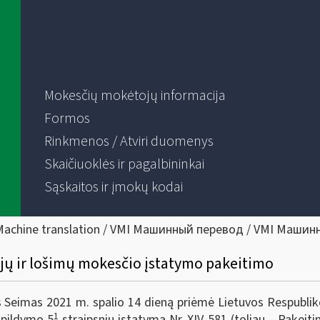
Mokesčių mokėtojų informacija
Formos
Rinkmenos / Atviri duomenys
Skaičiuoklės ir pagalbininkai
Sąskaitos ir įmokų kodai
Machine translation / VMI Машинный перевод / VMI Машин
ijų ir lošimų mokesčio įstatymo pakeitimo
Seimas 2021 m. spalio 14 dieną priėmė Lietuvos Respublikos
1
apildymo 5
straipsniu įstatymą Nr. XIV-581 (toliau – Pakei