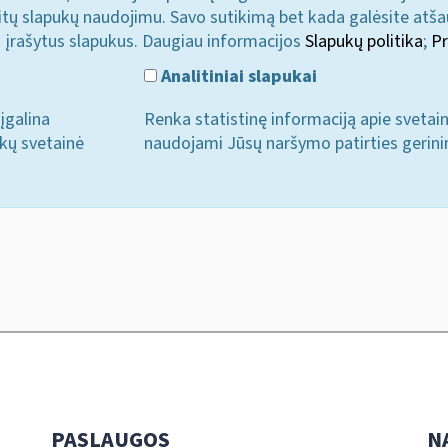
u kitų slapukų naudojimu. Savo sutikimą bet kada galėsite atš
i įrašytus slapukus. Daugiau informacijos
Slapukų politika
;
Pr
Analitiniai slapukai
įgalina
Renka statistinę informaciją apie svetai
ukų svetainė
naudojami Jūsų naršymo patirties gerini
PASLAUGOS
N