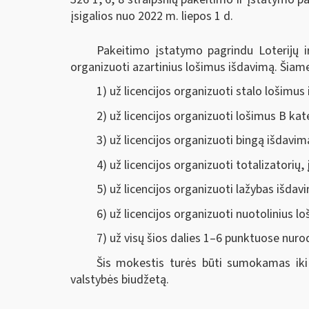
įsigalios nuo 2022 m. liepos 1 d.
Pakeitimo įstatymo pagrindu Loterijų 
organizuoti azartinius lošimus išdavimą. Šiame
1) už licencijos organizuoti stalo lošimu
2) už licencijos organizuoti lošimus B k
3) už licencijos organizuoti bingą išdavi
4) už licencijos organizuoti totalizatorių,
5) už licencijos organizuoti lažybas išda
6)
už licencijos organizuoti nuotolinius 
7) už visų šios dalies 1–6 punktuose nuro
Šis mokestis turės būti sumokamas iki 
valstybės biudžetą.