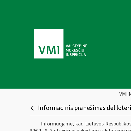
VMI 
Informacinis pranešimas dėl loter
Informuojame, kad Lietuvos Respublikos 
326 1, 6, 8 straipsnių pakeitimo ir Įstatymo p