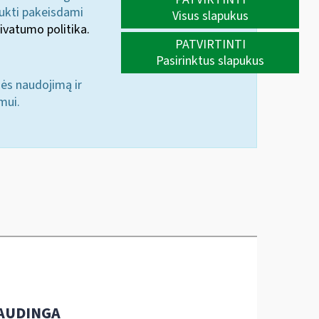
aukti pakeisdami
Visus slapukus
ivatumo politika.
PATVIRTINTI
Pasirinktus slapukus
nės naudojimą ir
mui.
AUDINGA