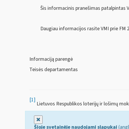
Šis informacinis pranešimas patalpintas 
Daugiau informacijos rasite VMI prie FM
Informaciją parengė
Teisės departamentas
[1]
Lietuvos Respublikos loterijų ir lošimų mo
Uždaryti
Šioje svetainėje naudojami slapukai
(angl