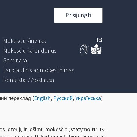
Prisijungti
Mokesčių žinynas
Mokesčių kalendorius
Seminarai
Tarptautinis apmokestinimas
Kontaktai / Apklausa
ний переклад (
English
,
Русский
,
Українська
)
 loterijų ir lošimų mokesčio įstatymo Nr. IX-
timo įstatymas). Pakeitimo įstatymo nuostatos