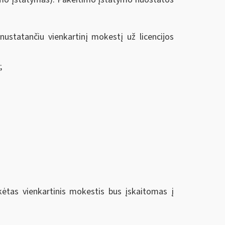
 nustatančiu vienkartinį mokestį už licencijos
;
kėtas vienkartinis mokestis bus įskaitomas į