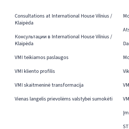
Consultations at International House Vilnius /
Mo
Klaipėda
At
Консультации в International House Vilnius /
Klaipėda
Da
VMI teikiamos paslaugos
Mo
VMI kliento profilis
Vi
VMI skaitmeninė transformacija
VM
Vienas langelis prievolėms valstybei sumokėti
VM
Įm
ST