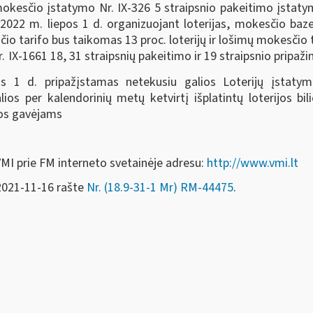
mokesčio įstatymo Nr. IX-326 5 straipsnio pakeitimo įstaty
2 m. liepos 1 d. organizuojant loterijas, mokesčio bazei (i
o tarifo bus taikomas 13 proc. loterijų ir lošimų mokesčio t
. IX-1661 18, 31 straipsnių pakeitimo ir 19 straipsnio pripaž
 1 d. pripažįstamas netekusiu galios Loterijų įstaty
os per kalendorinių metų ketvirtį išplatintų loterijos bili
os gavėjams
VMI prie FM interneto svetainėje adresu:
http://www.vmi.lt
 2021-11-16 rašte
Nr. (18.9-31-1 Mr) RM-44475
.