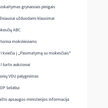
siskaitymas grynaisiais pinigais
žniausiai užduodami klausimai
kesčių ABC
ktorina moksleiviams
I kviečia į „Pasimatymą su mokesčiais“
I turto aukcionai
onių VDU palyginimas
OP šešėliui
ašto apsaugos ministerijos informacija