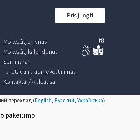
Prisijungti
Mokesčių žinynas
Mokesčių kalendorius
Seminarai
Tarptautinis apmokestinimas
Kontaktai / Apklausa
ний переклад (
English
,
Русский
,
Українська
)
ymo pakeitimo