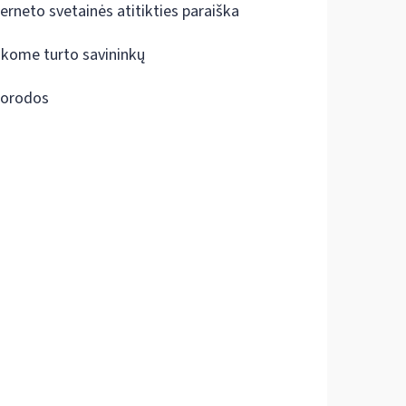
terneto svetainės atitikties paraiška
škome turto savininkų
orodos