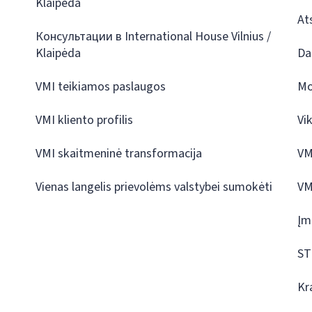
Klaipėda
At
Консультации в International House Vilnius /
Klaipėda
Da
VMI teikiamos paslaugos
Mo
VMI kliento profilis
Vi
VMI skaitmeninė transformacija
VM
Vienas langelis prievolėms valstybei sumokėti
VM
Įm
ST
Kr