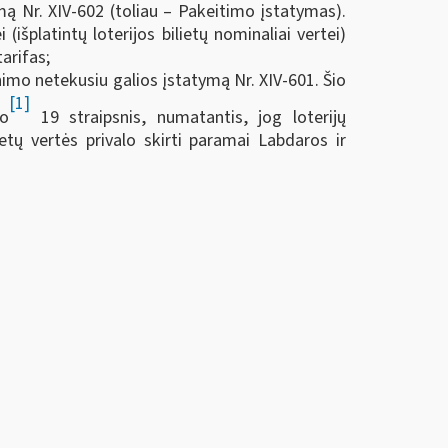
mą Nr. XIV-602 (toliau – Pakeitimo įstatymas).
šplatintų loterijos bilietų nominaliai vertei)
arifas;
inimo netekusiu galios įstatymą Nr. XIV-601. Šio
[1]
mo
19 straipsnis, numatantis, jog loterijų
etų vertės privalo skirti paramai Labdaros ir