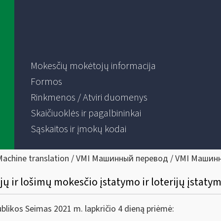
Mokesčių mokėtojų informacija
Formos
Rinkmenos / Atviri duomenys
Skaičiuoklės ir pagalbininkai
Sąskaitos ir įmokų kodai
Machine translation / VMI Машинный перевод / VMI Машин
jų ir lošimų mokesčio įstatymo ir loterijų įstat
os Seimas 2021 m. lapkričio 4 dieną priėmė: