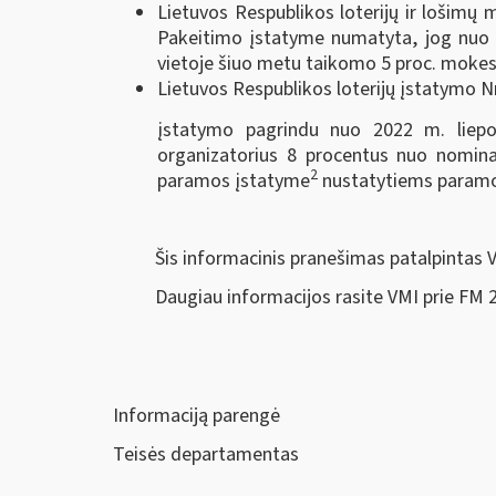
Lietuvos Respublikos loterijų ir lošimų 
Pakeitimo įstatyme numatyta, jog nuo 202
vietoje šiuo metu taikomo 5 proc. mokesči
Lietuvos Respublikos loterijų įstatymo Nr
įstatymo pagrindu nuo 2022 m. liepos
organizatorius 8 procentus nuo nominali
2
paramos įstatyme
nustatytiems param
Šis informacinis pranešimas patalpintas 
Daugiau informacijos rasite VMI prie FM
Informaciją parengė
Teisės departamentas