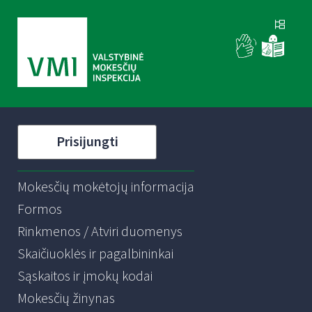
Prisijungti
Mokesčių mokėtojų informacija
Formos
Rinkmenos / Atviri duomenys
Skaičiuoklės ir pagalbininkai
Sąskaitos ir įmokų kodai
Mokesčių žinynas