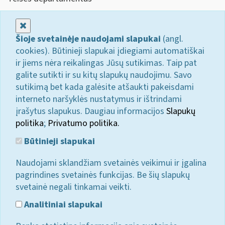
Uždaryti
Šioje svetainėje naudojami slapukai
(angl.
cookies). Būtinieji slapukai įdiegiami automatiškai
ir jiems nėra reikalingas Jūsų sutikimas. Taip pat
galite sutikti ir su kitų slapukų naudojimu. Savo
sutikimą bet kada galėsite atšaukti pakeisdami
interneto naršyklės nustatymus ir ištrindami
įrašytus slapukus. Daugiau informacijos
Slapukų
politika
;
Privatumo politika.
Būtinieji slapukai
Naudojami sklandžiam svetainės veikimui ir įgalina
pagrindines svetainės funkcijas. Be šių slapukų
svetainė negali tinkamai veikti.
Analitiniai slapukai