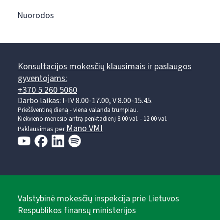
Nuorodos
Konsultacijos mokesčių klausimais ir paslaugos
gyventojams:
+370 5 260 5060
Darbo laikas: I-IV 8.00-17.00, V 8.00-15.45.
Prieššventinę dieną - viena valanda trumpiau.
Kiekvieno mėnesio antrą penktadienį 8.00 val. - 12.00 val.
Mano VMI
Paklausimas per
Valstybinė mokesčių inspekcija prie Lietuvos
Respublikos finansų ministerijos