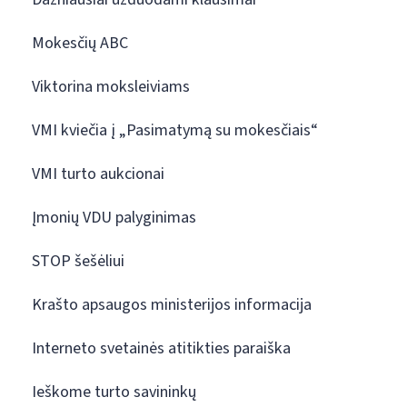
Mokesčių ABC
Viktorina moksleiviams
VMI kviečia į „Pasimatymą su mokesčiais“
VMI turto aukcionai
Įmonių VDU palyginimas
STOP šešėliui
Krašto apsaugos ministerijos informacija
Interneto svetainės atitikties paraiška
Ieškome turto savininkų