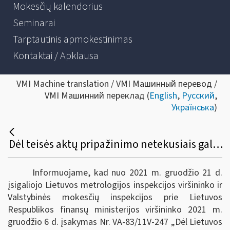
Mokesčių kalendorius
Seminarai
Tarptautinis apmokestinimas
Kontaktai / Apklausa
VMI Machine translation / VMI Машинный перевод /
VMI Машинний переклад (
English
,
Русский
,
Українська
)
Dėl teisės aktų pripažinimo netekusiais galios
Informuojame, kad nuo 2021 m. gruodžio 21 d.
įsigaliojo Lietuvos metrologijos inspekcijos viršininko ir
Valstybinės mokesčių inspekcijos prie Lietuvos
Respublikos finansų ministerijos viršininko 2021 m.
gruodžio 6 d. įsakymas Nr. VA-83/11V-247 „Dėl Lietuvos