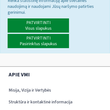
Renka statistinę informaciją apie svetainės
naudojimą ir naudojami Jūsų naršymo patirties
gerinimui.
PATVIRTINTI
Visus slapukus
PATVIRTINTI
Pasirinktus slapukus
APIE VMI
Misija, Vizija ir Vertybės
Struktūra ir kontaktinė informacija