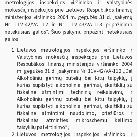
metrologijos inspekcijos viršininko ir Valstybinės
mokesčių inspekcijos prie Lietuvos Respublikos finansų
ministerijos viršininko 2004 m. gegužės 31 d. įsakymų
Nr. 11V-42/VA-112 ir Nr. 11V-43/VA-113 pripažinimo
netekusiais galios“. Šiuo įsakymu pripažinti netekusiais
galios:
Lietuvos metrologijos inspekcijos viršininko ir
Valstybinės mokesčių inspekcijos prie Lietuvos
Respublikos finansų ministerijos viršininko 2004
m. gegužės 31 d. įsakymas Nr. 11V-42/VA-112 „Dėl
Alkoholinių gėrimų butelių bei kitų talpyklų, į
kurias supilstyti alkoholiniai gėrimai, skaitiklių su
fiskaline atmintimi techninių reikalavimų ir
Alkoholinių gėrimų butelių bei kitų talpyklų, į
kurias supilstyti alkoholiniai gėrimai, skaitiklių su
fiskaline atmintimi naudojimo, priežiūros ir
fiskalinės atminties mikroschemų keitimo
taisyklių patvirtinimo“;
Lietuvos metrologijos inspekcijos viršininko ir