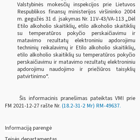
Valstybinės mokesčių inspekcijos prie Lietuvos
Respublikos finansų ministerijos viršininko 2004
m. gegužės 31 d. įsakymas Nr. 11V-43/VA-113 „Dėl
Etilo alkoholio skaitiklių, etilo alkoholio skaitiklių
su temperatūros pokyčio perskaičiavimu ir
matavimo rezultatų elektroniniu apdorojimu
techninių reikalavimų ir Etilo alkoholio skaitiklių,
etilo alkoholio skaitiklių su temperatūros pokyčio
perskaičiavimu ir matavimo rezultatų elektroniniu
apdorojimu naudojimo ir priežiūros taisyklių
patvirtinimo“.
Šis informacinis pranešimas pateiktas VMI prie
FM
2021-12-27 rašte Nr.
(18.2-31-2 Mr) RM-49637
.
Informaciją parengė
Teisės departamentas