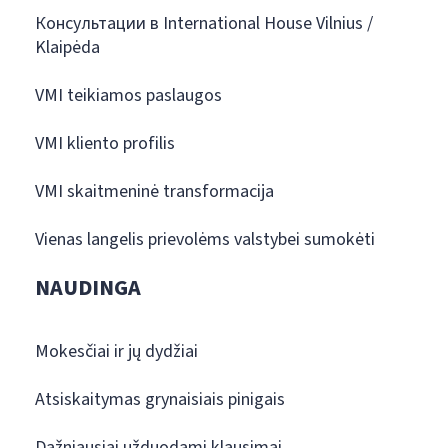
Консультации в International House Vilnius /
Klaipėda
VMI teikiamos paslaugos
VMI kliento profilis
VMI skaitmeninė transformacija
Vienas langelis prievolėms valstybei sumokėti
NAUDINGA
Mokesčiai ir jų dydžiai
Atsiskaitymas grynaisiais pinigais
Dažniausiai užduodami klausimai